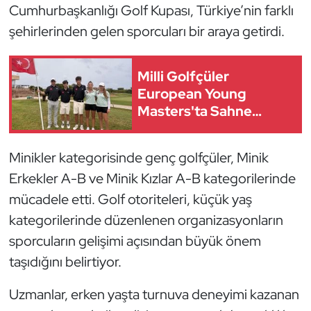
Güreş
Cumhurbaşkanlığı Golf Kupası, Türkiye’nin farklı
şehirlerinden gelen sporcuları bir araya getirdi.
Halter
Milli Golfçüler
Hava Sporları
European Young
Masters'ta Sahne
Hentbol
Alacak
İşitme Engelli Sporcular
Minikler kategorisinde genç golfçüler, Minik
Erkekler A-B ve Minik Kızlar A-B kategorilerinde
Judo ve Kuraş
mücadele etti. Golf otoriteleri, küçük yaş
Kano ve Rafting
kategorilerinde düzenlenen organizasyonların
sporcuların gelişimi açısından büyük önem
Karate
taşıdığını belirtiyor.
Kayak
Uzmanlar, erken yaşta turnuva deneyimi kazanan