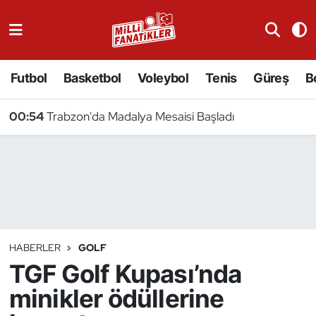
Atıcılık
Futbol
Basketbol
Voleybol
Tenis
Güreş
B
Atletizm
00:54
Trabzon'da Madalya Mesaisi Başladı
Badminton
Basketbol
Beyzbol
Bilardo
HABERLER
GOLF
TGF Golf Kupası’nda
Binicilik
minikler ödüllerine
Bisiklet