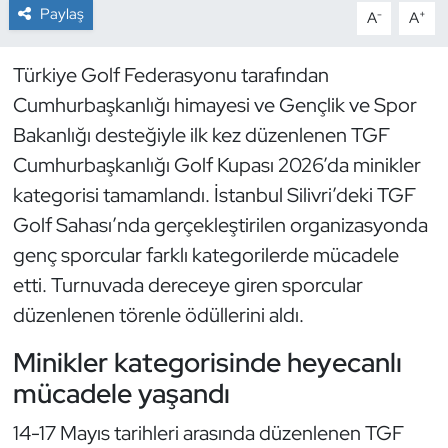
Paylaş
-
+
A
A
Dans Sporları
Türkiye Golf Federasyonu tarafından
Dövüş Sanatı
Cumhurbaşkanlığı himayesi ve Gençlik ve Spor
Bakanlığı desteğiyle ilk kez düzenlenen TGF
E-Spor
Cumhurbaşkanlığı Golf Kupası 2026’da minikler
kategorisi tamamlandı. İstanbul Silivri’deki TGF
Eskrim
Golf Sahası’nda gerçekleştirilen organizasyonda
Futbol
genç sporcular farklı kategorilerde mücadele
etti. Turnuvada dereceye giren sporcular
Futsal
düzenlenen törenle ödüllerini aldı.
Genel
Minikler kategorisinde heyecanlı
mücadele yaşandı
Golf
14-17 Mayıs tarihleri arasında düzenlenen TGF