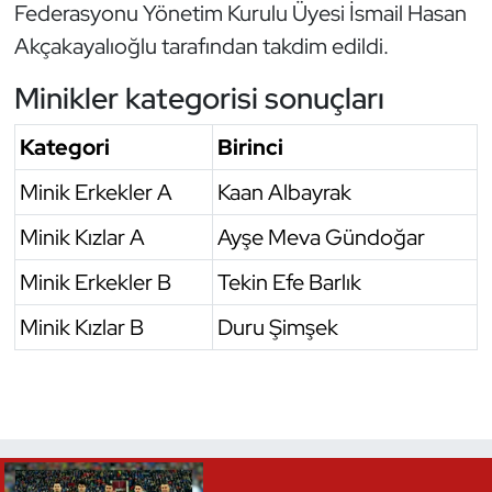
Federasyonu Yönetim Kurulu Üyesi İsmail Hasan
Akçakayalıoğlu tarafından takdim edildi.
Triatlon
Minikler kategorisi sonuçları
Voleybol
Kategori
Birinci
Vücut Geliştirme Fitness
Minik Erkekler A
Kaan Albayrak
Wushu Kungfu
Minik Kızlar A
Ayşe Meva Gündoğar
Yelken
Minik Erkekler B
Tekin Efe Barlık
Yüzme
Minik Kızlar B
Duru Şimşek