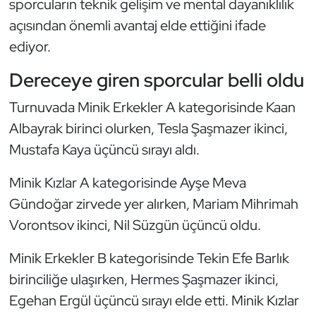
sporcuların teknik gelişim ve mental dayanıklılık
Kempo
açısından önemli avantaj elde ettiğini ifade
ediyor.
Kick Boks
Dereceye giren sporcular belli oldu
Kürek
Turnuvada Minik Erkekler A kategorisinde Kaan
Masa Tenisi
Albayrak birinci olurken, Tesla Şaşmazer ikinci,
Mustafa Kaya üçüncü sırayı aldı.
Modern Pentatlon
Minik Kızlar A kategorisinde Ayşe Meva
Motor Sporları
Gündoğar zirvede yer alırken, Mariam Mihrimah
Vorontsov ikinci, Nil Süzgün üçüncü oldu.
Muay Thai
Minik Erkekler B kategorisinde Tekin Efe Barlık
Okçuluk
birinciliğe ulaşırken, Hermes Şaşmazer ikinci,
Egehan Ergül üçüncü sırayı elde etti. Minik Kızlar
Optimist