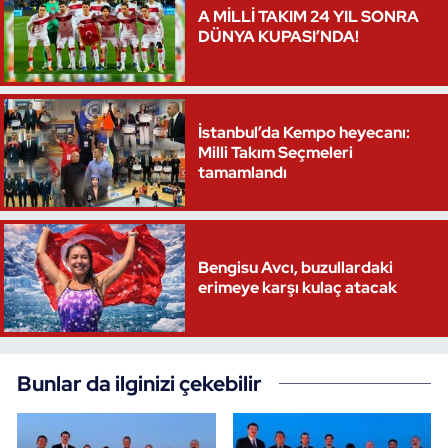
A MİLLİ TAKIM 24 YIL SONRA
DÜNYA KUPASI’NDA!
İstanbul’da Kempo heyecanı:
Milli Takım Seçmeleri
tamamlandı
Bengisu Avcı, buzullardaki
erimeye karşı kulaç atacak
Bunlar da ilginizi çekebilir