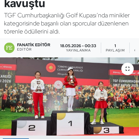
kavuştu
Bocce Bowling Dart
TGF Cumhurbaşkanlığı Golf Kupası’nda minikler
kategorisinde başarılı olan sporcular düzenlenen
Boks
törenle ödüllerini aldı.
Briç
FANATIK EDITÖR
18.05.2026 - 00:33
1
EDITÖR
YAYINLANMA
PAYLAŞIM
G
Buz Hokeyi
Buz Pateni
Çim Hokeyi
Cimnastik
Curling
Dağcılık