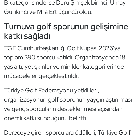
B kategorisinde ise Duru Şimşek birinci, Umay
Oryantiring
Gül ikinci ve Mila Ert üçüncü oldu.
Turnuva golf sporunun gelişimine
Özel Sporcular
katkı sağladı
Paralimpik
TGF Cumhurbaşkanlığı Golf Kupası 2026’ya
Ragbi
toplam 390 sporcu katıldı. Organizasyonda 18
yaş altı, yetişkinler ve minikler kategorilerinde
Satranç
mücadeleler gerçekleştirildi.
Su Topu
Türkiye Golf Federasyonu yetkilileri,
organizasyonun golf sporunun yaygınlaştırılması
Sualtı Sporları
ve genç sporcuların desteklenmesi açısından
önemli katkı sunduğunu belirtti.
Tekvando
Dereceye giren sporculara ödülleri, Türkiye Golf
Tenis