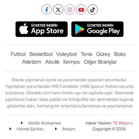
Futbol
Basketbol
Voleybol
Tenis
Güreş
Boks
Atletizm
Atıcılık
Kempo
Diğer Branşlar
Sitede yayınlanan içerik ve yorumlardan yazarları sorumludur.
Yayınlanan yorumlardan Milli Fanatikler | Milli Sporun Adresi sorumlu
tutulamaz. Sitedeki tüm harici linkler ayrı bir sayfada açılır. Sitemizde
yayınlanan haber, köşe yazıları ve fotoğraflar izin alınmaksızın kaynak
gösterilse dahi, herhangi bir ortamda kullanılamaz ve yayınlanamaz
Gizlilik Sözleşmesi
Haber Yazılımı:
TE Bilişim
|
Hizmet Şartları
İletişim
Copyright © 2026