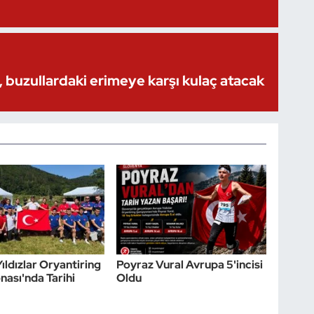
 buzullardaki erimeye karşı kulaç atacak
ıldızlar Oryantiring
Poyraz Vural Avrupa 5'incisi
ası'nda Tarihi
Oldu