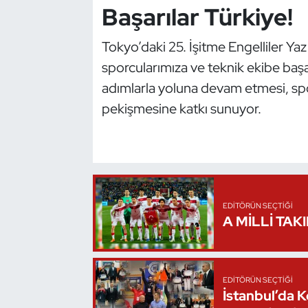
Başarılar Türkiye!
Triatlon
Tokyo’daki 25. İşitme Engelliler Ya
Voleybol
sporcularımıza ve teknik ekibe başar
adımlarla yoluna devam etmesi, sporu
Vücut Geliştirme Fitness
pekişmesine katkı sunuyor.
Wushu Kungfu
Yelken
Yüzme
EDITÖRÜN SEÇTIĞI
A MİLLİ TAK
EDITÖRÜN SEÇTIĞI
İstanbul’da 