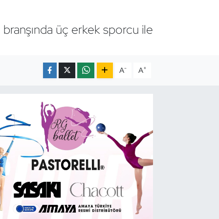
ng branşında üç erkek sporcu ile
-
+
A
A