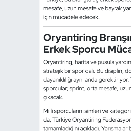
Güreş
mesafe, uzun mesafe ve bayrak yarış
için mücadele edecek.
Halter
Hava Sporları
Oryantiring Branşı
Erkek Sporcu Müca
Hentbol
Oryantiring, harita ve pusula yardı
İşitme Engelli Sporcular
stratejik bir spor dalı. Bu disiplin, 
Judo ve Kuraş
dayanıklılığı aynı anda gerektiriyor
sporcular; sprint, orta mesafe, uzu
Kano ve Rafting
çıkacak.
Karate
Milli sporcuların isimleri ve katego
da, Türkiye Oryantiring Federasyonu,
Kayak
tamamladığını açıkladı. Yarışmalar