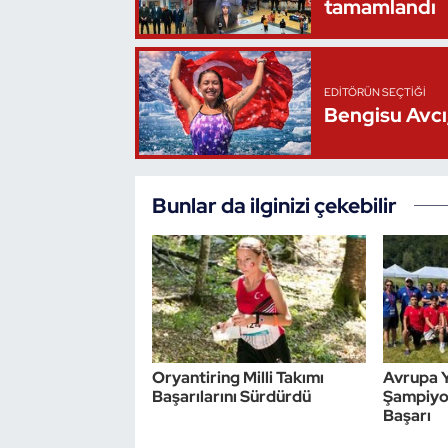
tamamlandı
EDITÖRÜN SEÇTIĞI
Bengisu Avcı,
Bunlar da ilginizi çekebilir
Oryantiring Milli Takımı
Avrupa Y
Başarılarını Sürdürdü
Şampiyon
Başarı