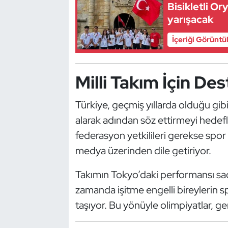
Bisikletli Or
Oryantiring
yarışacak
İçeriği Görüntü
Özel Sporcular
Paralimpik
Milli Takım İçin De
Ragbi
Türkiye, geçmiş yıllarda olduğu gib
Satranç
alarak adından söz ettirmeyi hedefl
federasyon yetkilileri gerekse spor 
Su Topu
medya üzerinden dile getiriyor.
Sualtı Sporları
Takımın Tokyo’daki performansı sa
zamanda işitme engelli bireylerin s
Tekvando
taşıyor. Bu yönüyle olimpiyatlar, ge
Tenis