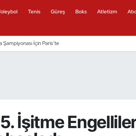
oleybol
Tenis
Güreş
Boks
Atletizm
Atıc
a Şampiyonası İçin Paris’te
. İşitme Engellile