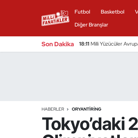
Futbol
Basketbol
V
Atıcılık
Diğer Branşlar
Atletizm
Son Dakika
18:11
Milli Yüzücüler Avrup
Badminton
Basketbol
Beyzbol
Bilardo
HABERLER
ORYANTIRING
Tokyo’daki 25
Binicilik
Bisiklet