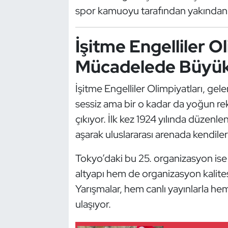
Kempo
spor kamuoyu tarafından yakından 
Kick Boks
İşitme Engelliler Ol
Mücadelede Büyü
Kürek
Masa Tenisi
İşitme Engelliler Olimpiyatları, gel
sessiz ama bir o kadar da yoğun rek
Modern Pentatlon
çıkıyor. İlk kez 1924 yılında düzenl
aşarak uluslararası arenada kendiler
Motor Sporları
Tokyo’daki bu 25. organizasyon ise
Muay Thai
altyapı hem de organizasyon kalites
Yarışmalar, hem canlı yayınlarla he
Okçuluk
ulaşıyor.
Optimist