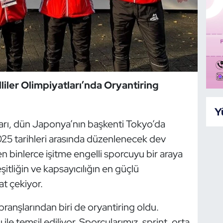
liler Olimpiyatları’nda Oryantiring
Y
ları, dün Japonya’nın başkenti Tokyo’da
25 tarihleri arasında düzenlenecek dev
 binlerce işitme engelli sporcuyu bir araya
şitliğin ve kapsayıcılığın en güçlü
at çekiyor.
 branşlarından biri de oryantiring oldu.
le temsil ediliyor. Sporcularımız, sprint, orta