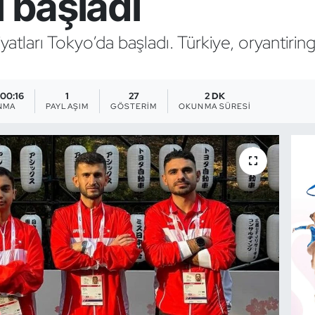
ı başladı
yatları Tokyo’da başladı. Türkiye, oryantiri
 00:16
1
27
2 DK
NMA
PAYLAŞIM
GÖSTERIM
OKUNMA SÜRESI