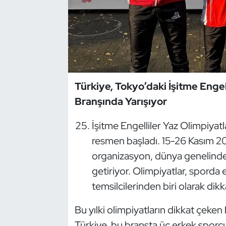
Dans Sporları
Dövüş Sanatı
E-Spor
Türkiye, Tokyo’daki İşitme Engel
Branşında Yarışıyor
Eskrim
İşitme Engelliler Yaz Olimpiyat
Futbol
resmen başladı. 15-26 Kasım 20
Futsal
organizasyon, dünya genelinden
getiriyor. Olimpiyatlar, sporda e
Genel
temsilcilerinden biri olarak dikk
Golf
Bu yılki olimpiyatların dikkat çeken
Türkiye, bu branşta üç erkek sporcu i