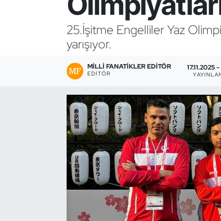
Olimpiyatlar
Bocce Bowling Dart
25.İşitme Engelliler Yaz Olimpi
yarışıyor.
Boks
MILLI FANATIKLER EDITÖR
Briç
17.11.2025 -
EDITÖR
YAYINLA
Buz Hokeyi
Buz Pateni
Çim Hokeyi
Cimnastik
Curling
Dağcılık