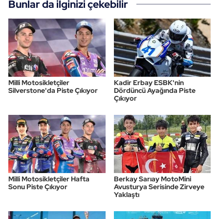
Bunlar da ilginizi çekebilir
Oryantiring
Özel Sporcular
Paralimpik
Milli Motosikletçiler
Kadir Erbay ESBK'nin
Ragbi
Silverstone'da Piste Çıkıyor
Dördüncü Ayağında Piste
Çıkıyor
Satranç
Su Topu
Sualtı Sporları
Milli Motosikletçiler Hafta
Berkay Sarıay MotoMini
Sonu Piste Çıkıyor
Avusturya Serisinde Zirveye
Tekvando
Yaklaştı
Tenis