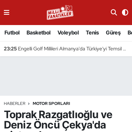
Atıcılık
Futbol
Basketbol
Voleybol
Tenis
Güreş
B
Atletizm
23:25
Engelli Golf Millileri Almanya'da Türkiye'yi Temsil Edecek
Badminton
Basketbol
Beyzbol
Bilardo
HABERLER
MOTOR SPORLARI
Toprak Razgatlıoğlu ve
Binicilik
Deniz Öncü Çekya'da
Bisiklet