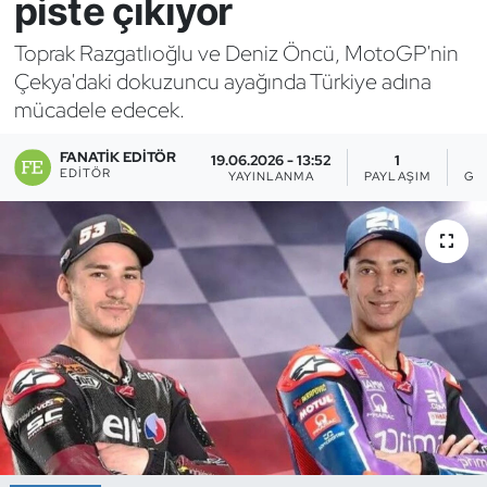
piste çıkıyor
Bocce Bowling Dart
Toprak Razgatlıoğlu ve Deniz Öncü, MotoGP'nin
Çekya'daki dokuzuncu ayağında Türkiye adına
Boks
mücadele edecek.
Briç
FANATIK EDITÖR
19.06.2026 - 13:52
1
EDITÖR
YAYINLANMA
PAYLAŞIM
GÖ
Buz Hokeyi
Buz Pateni
Çim Hokeyi
Cimnastik
Curling
Dağcılık