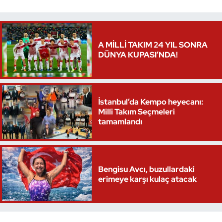
Kempo
Kick Boks
A MİLLİ TAKIM 24 YIL SONRA
DÜNYA KUPASI’NDA!
Kürek
Masa Tenisi
İstanbul’da Kempo heyecanı:
Modern Pentatlon
Milli Takım Seçmeleri
tamamlandı
Motor Sporları
Muay Thai
Bengisu Avcı, buzullardaki
erimeye karşı kulaç atacak
Okçuluk
Optimist