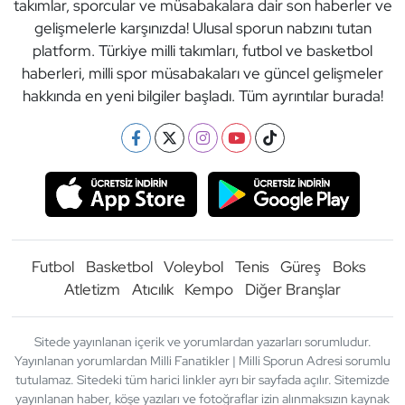
takımlar, sporcular ve müsabakalara dair son haberler ve
gelişmelerle karşınızda! Ulusal sporun nabzını tutan
platform. Türkiye milli takımları, futbol ve basketbol
haberleri, milli spor müsabakaları ve güncel gelişmeler
hakkında en yeni bilgiler başladı. Tüm ayrıntılar burada!
Futbol
Basketbol
Voleybol
Tenis
Güreş
Boks
Atletizm
Atıcılık
Kempo
Diğer Branşlar
Sitede yayınlanan içerik ve yorumlardan yazarları sorumludur.
Yayınlanan yorumlardan Milli Fanatikler | Milli Sporun Adresi sorumlu
tutulamaz. Sitedeki tüm harici linkler ayrı bir sayfada açılır. Sitemizde
yayınlanan haber, köşe yazıları ve fotoğraflar izin alınmaksızın kaynak