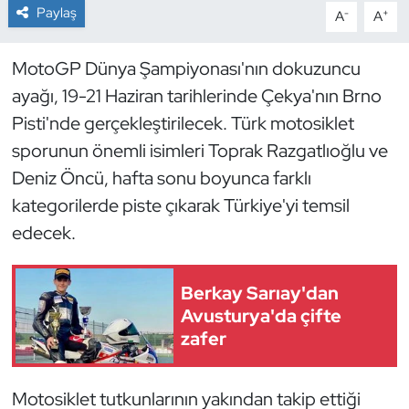
Paylaş
-
+
A
A
Dans Sporları
MotoGP Dünya Şampiyonası'nın dokuzuncu
Dövüş Sanatı
ayağı, 19-21 Haziran tarihlerinde Çekya'nın Brno
Pisti'nde gerçekleştirilecek. Türk motosiklet
E-Spor
sporunun önemli isimleri Toprak Razgatlıoğlu ve
Deniz Öncü, hafta sonu boyunca farklı
Eskrim
kategorilerde piste çıkarak Türkiye'yi temsil
Futbol
edecek.
Futsal
Berkay Sarıay'dan
Avusturya'da çifte
Genel
zafer
Golf
Motosiklet tutkunlarının yakından takip ettiği