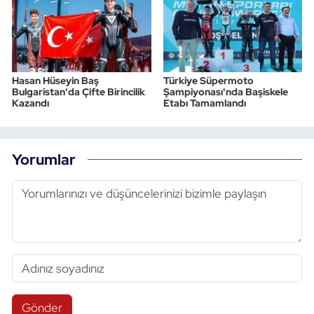
Triatlon
Voleybol
Hasan Hüseyin Baş
Türkiye Süpermoto
Bulgaristan'da Çifte Birincilik
Şampiyonası'nda Başiskele
Vücut Geliştirme Fitness
Kazandı
Etabı Tamamlandı
Wushu Kungfu
Yorumlar
Yelken
Yüzme
Gönder