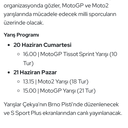
Güreş
organizasyonda gözler, MotoGP ve Moto2
yarışlarında mücadele edecek milli sporcuların
Halter
üzerinde olacak.
Hava Sporları
Yarış Programı
20 Haziran Cumartesi
Hentbol
16.00 | MotoGP Tissot Sprint Yarışı (10
İşitme Engelli Sporcular
Tur)
21 Haziran Pazar
Judo ve Kuraş
13.15 | Moto2 Yarışı (18 Tur)
Kano ve Rafting
15.00 | MotoGP Yarışı (21 Tur)
Yarışlar Çekya'nın Brno Pisti'nde düzenlenecek
Karate
ve S Sport Plus ekranlarından canlı yayınlanacak.
Kayak