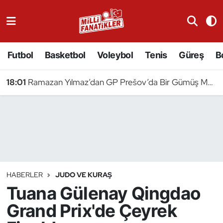
Atıcılık
Futbol
Basketbol
Voleybol
Tenis
Güreş
B
Atletizm
18:01
Ramazan Yılmaz’dan GP Prešov’da Bir Gümüş Madalya Daha
Badminton
Basketbol
Beyzbol
Bilardo
HABERLER
JUDO VE KURAŞ
Tuana Gülenay Qingdao
Binicilik
Grand Prix'de Çeyrek
Bisiklet