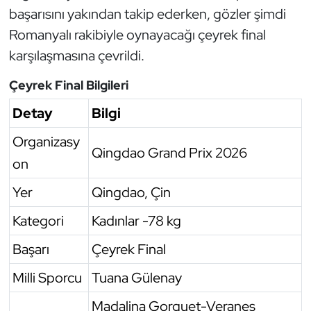
başarısını yakından takip ederken, gözler şimdi
Oryantiring
Romanyalı rakibiyle oynayacağı çeyrek final
karşılaşmasına çevrildi.
Özel Sporcular
Çeyrek Final Bilgileri
Paralimpik
Detay
Bilgi
Ragbi
Organizasy
Qingdao Grand Prix 2026
Satranç
on
Yer
Qingdao, Çin
Su Topu
Kategori
Kadınlar -78 kg
Sualtı Sporları
Başarı
Çeyrek Final
Tekvando
Milli Sporcu
Tuana Gülenay
Tenis
Madalina Gorguet-Veranes