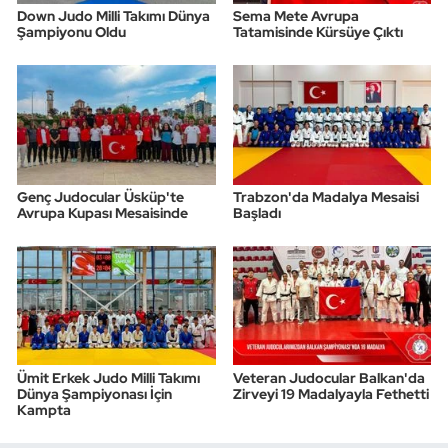
Down Judo Milli Takımı Dünya
Sema Mete Avrupa
Şampiyonu Oldu
Tatamisinde Kürsüye Çıktı
Genç Judocular Üsküp'te
Trabzon'da Madalya Mesaisi
Avrupa Kupası Mesaisinde
Başladı
Ümit Erkek Judo Milli Takımı
Veteran Judocular Balkan'da
Dünya Şampiyonası İçin
Zirveyi 19 Madalyayla Fethetti
Kampta