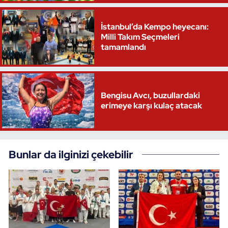
İstanbul’da Kempo heyecanı:
Milli Takım Seçmeleri
tamamlandı
Bengisu Avcı, buzullardaki
erimeye karşı kulaç atacak
Bunlar da ilginizi çekebilir