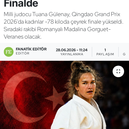
Finalde
Bocce Bowling Dart
Milli judocu Tuana Gülenay, Qingdao Grand Prix
2026'da kadınlar -78 kiloda çeyrek finale yükseldi.
Boks
Sıradaki rakibi Romanyalı Madalina Gorguet-
Veranes olacak.
Briç
FANATIK EDITÖR
28.06.2026 - 11:24
1
Buz Hokeyi
EDITÖR
YAYINLANMA
PAYLAŞIM
GÖ
Buz Pateni
Çim Hokeyi
Cimnastik
Curling
Dağcılık