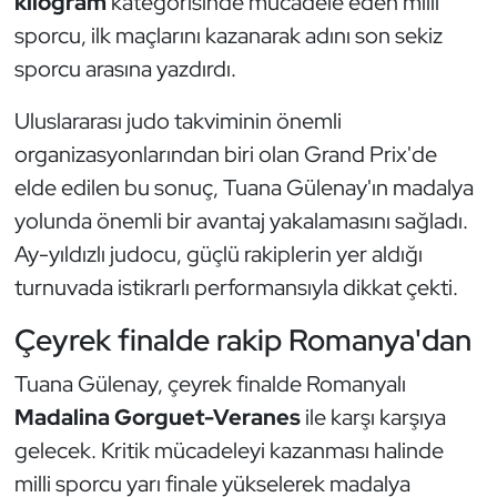
kilogram
kategorisinde mücadele eden milli
Güreş
sporcu, ilk maçlarını kazanarak adını son sekiz
Halter
sporcu arasına yazdırdı.
Uluslararası judo takviminin önemli
Hava Sporları
organizasyonlarından biri olan Grand Prix'de
Hentbol
elde edilen bu sonuç, Tuana Gülenay'ın madalya
yolunda önemli bir avantaj yakalamasını sağladı.
İşitme Engelli Sporcular
Ay-yıldızlı judocu, güçlü rakiplerin yer aldığı
turnuvada istikrarlı performansıyla dikkat çekti.
Judo ve Kuraş
Çeyrek finalde rakip Romanya'dan
Kano ve Rafting
Tuana Gülenay, çeyrek finalde Romanyalı
Karate
Madalina Gorguet-Veranes
ile karşı karşıya
gelecek. Kritik mücadeleyi kazanması halinde
Kayak
milli sporcu yarı finale yükselerek madalya