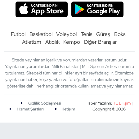
Futbol
Basketbol
Voleybol
Tenis
Güreş
Boks
Atletizm
Atıcılık
Kempo
Diğer Branşlar
Sitede yayınlanan içerik ve yorumlardan yazarları sorumludur.
Yayınlanan yorumlardan Milli Fanatikler | Milli Sporun Adresi sorumlu
tutulamaz. Sitedeki tüm harici linkler ayrı bir sayfada açılır. Sitemizde
yayınlanan haber, köşe yazıları ve fotoğraflar izin alınmaksızın kaynak
gösterilse dahi, herhangi bir ortamda kullanılamaz ve yayınlanamaz
Gizlilik Sözleşmesi
Haber Yazılımı:
TE Bilişim
|
Hizmet Şartları
İletişim
Copyright © 2026