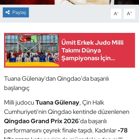
Paylaş
-
+
A
A
Dans Sporları
Dövüş Sanatı
Ümit Erkek Judo Milli
E-Spor
Takımı Dünya
Şampiyonası İçin
Eskrim
Kampta
Futbol
Tuana Gülenay'dan Qingdao'da başarılı
başlangıç
Futsal
Milli judocu
Tuana Gülenay
, Çin Halk
Genel
Cumhuriyeti'nin Qingdao kentinde düzenlenen
Qingdao Grand Prix 2026
'da başarılı
Golf
performansını çeyrek finale taşıdı. Kadınlar
-78