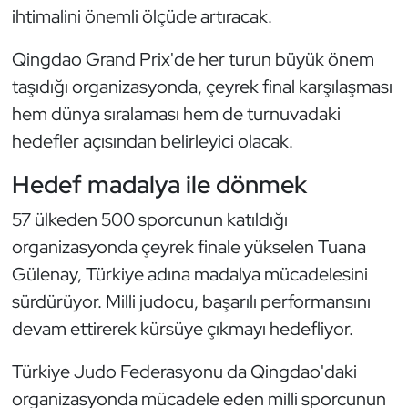
ihtimalini önemli ölçüde artıracak.
Kempo
Qingdao Grand Prix'de her turun büyük önem
Kick Boks
taşıdığı organizasyonda, çeyrek final karşılaşması
Kürek
hem dünya sıralaması hem de turnuvadaki
hedefler açısından belirleyici olacak.
Masa Tenisi
Hedef madalya ile dönmek
Modern Pentatlon
57 ülkeden 500 sporcunun katıldığı
organizasyonda çeyrek finale yükselen Tuana
Motor Sporları
Gülenay, Türkiye adına madalya mücadelesini
Muay Thai
sürdürüyor. Milli judocu, başarılı performansını
devam ettirerek kürsüye çıkmayı hedefliyor.
Okçuluk
Türkiye Judo Federasyonu da Qingdao'daki
Optimist
organizasyonda mücadele eden milli sporcunun