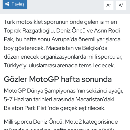
Paylaş
-
+
A
A
Dans Sporları
Türk motosiklet sporunun önde gelen isimleri
Dövüş Sanatı
Toprak Razgatlıoğlu, Deniz Öncü ve Asrın Rodi
Pak, bu hafta sonu Avrupa'da önemli yarışlarda
E-Spor
boy gösterecek. Macaristan ve Belçika’da
düzenlenecek organizasyonlarda milli sporcular,
Eskrim
Türkiye’yi uluslararası arenada temsil edecek.
Futbol
Gözler MotoGP hafta sonunda
Futsal
MotoGP Dünya Şampiyonası'nın sekizinci ayağı,
5-7 Haziran tarihleri arasında Macaristan’daki
Genel
Balaton Park Pisti’nde gerçekleştirilecek.
Golf
Milli sporcu Deniz Öncü, Moto2 kategorisinde