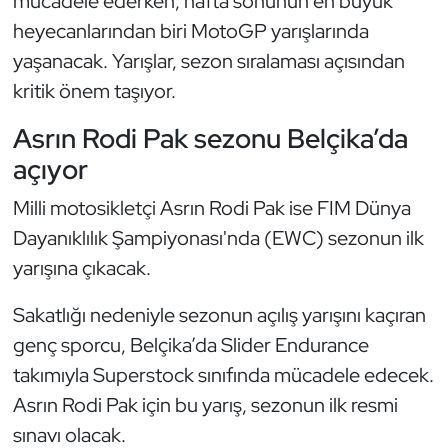
mücadele ederken, hafta sonunun en büyük
Güreş
heyecanlarından biri MotoGP yarışlarında
Halter
yaşanacak. Yarışlar, sezon sıralaması açısından
kritik önem taşıyor.
Hava Sporları
Asrın Rodi Pak sezonu Belçika’da
Hentbol
açıyor
Milli motosikletçi Asrın Rodi Pak ise FIM Dünya
İşitme Engelli Sporcular
Dayanıklılık Şampiyonası'nda (EWC) sezonun ilk
Judo ve Kuraş
yarışına çıkacak.
Kano ve Rafting
Sakatlığı nedeniyle sezonun açılış yarışını kaçıran
genç sporcu, Belçika’da Slider Endurance
Karate
takımıyla Superstock sınıfında mücadele edecek.
Asrın Rodi Pak için bu yarış, sezonun ilk resmi
Kayak
sınavı olacak.