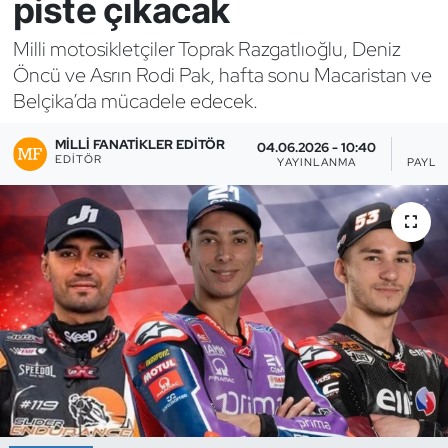
piste çıkacak
Bocce Bowling Dart
Milli motosikletçiler Toprak Razgatlıoğlu, Deniz
Öncü ve Asrın Rodi Pak, hafta sonu Macaristan ve
Boks
Belçika’da mücadele edecek.
Briç
MILLI FANATIKLER EDITÖR
04.06.2026 - 10:40
1
EDITÖR
YAYINLANMA
PAYLA
Buz Hokeyi
Buz Pateni
Çim Hokeyi
Cimnastik
Curling
Dağcılık