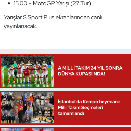
15.00 – MotoGP Yarışı (27 Tur)
Oryantiring
Yarışlar S Sport Plus ekranlarından canlı
Özel Sporcular
yayınlanacak.
Paralimpik
Ragbi
A MİLLİ TAKIM 24 YIL SONRA
Satranç
DÜNYA KUPASI’NDA!
Su Topu
Sualtı Sporları
İstanbul’da Kempo heyecanı:
Milli Takım Seçmeleri
Tekvando
tamamlandı
Tenis