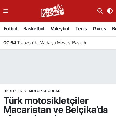
Atıcılık
Futbol
Basketbol
Voleybol
Tenis
Güreş
B
Atletizm
00:54
Trabzon'da Madalya Mesaisi Başladı
Badminton
Basketbol
Beyzbol
Bilardo
HABERLER
MOTOR SPORLARI
Türk motosikletçiler
Binicilik
Macaristan ve Belçika’da
Bisiklet