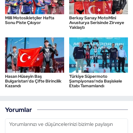
Milli Motosikletçiler Hafta
Berkay Sarıay MotoMini
Sonu Piste Çıkıyor
Avusturya Serisinde Zirveye
Yaklaştı
Hasan Hüseyin Baş
Türkiye Süpermoto
Bulgaristan'da Çifte Birincilik
Şampiyonası'nda Başiskele
Kazandı
Etabı Tamamlandı
Yorumlar