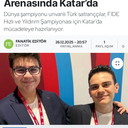
Arenasında Katar’da
Bocce Bowling Dart
Dünya şampiyonu unvanlı Türk satranççılar, FIDE
Hızlı ve Yıldırım Şampiyonası için Katar’da
Boks
mücadeleye hazırlanıyor.
Briç
FANATIK EDITÖR
26.12.2025 - 20:57
1
EDITÖR
YAYINLANMA
PAYLAŞIM
GÖ
Buz Hokeyi
Buz Pateni
Çim Hokeyi
Cimnastik
Curling
Dağcılık