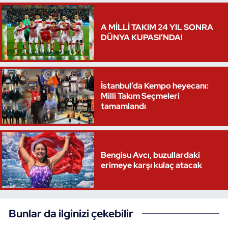
Triatlon
A MİLLİ TAKIM 24 YIL SONRA
DÜNYA KUPASI’NDA!
Voleybol
Vücut Geliştirme Fitness
İstanbul’da Kempo heyecanı:
Milli Takım Seçmeleri
Wushu Kungfu
tamamlandı
Yelken
Yüzme
Bengisu Avcı, buzullardaki
erimeye karşı kulaç atacak
Bunlar da ilginizi çekebilir