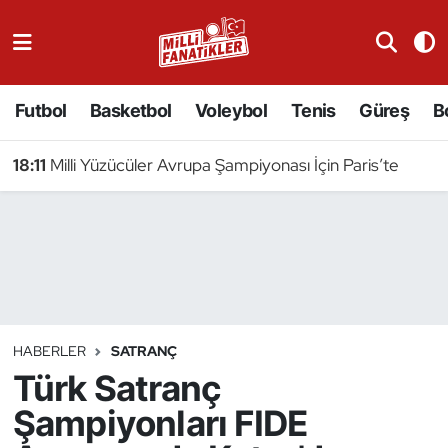
Atıcılık
Futbol
Basketbol
Voleybol
Tenis
Güreş
B
Atletizm
18:11
Milli Yüzücüler Avrupa Şampiyonası İçin Paris’te
Badminton
Basketbol
Beyzbol
Bilardo
HABERLER
SATRANÇ
Türk Satranç
Binicilik
Şampiyonları FIDE
Bisiklet