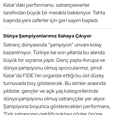
Güreş
Katar’daki performansı, satrançseverler
tarafından büyük bir merakla bekleniyor. Tahta
Halter
başında yeni zaferler için geri sayım başladı.
Hava Sporları
Dünya Şampiyonlarımız Sahaya Çıkıyor
Hentbol
Satranç dünyasında “şampiyon” unvanı kolay
kazanılmıyor. Türkiye ise son yıllarda bu alanda
İşitme Engelli Sporcular
büyük bir sıçrama yaptı. Genç yaşta Avrupa ve
dünya şampiyonu olmuş sporcularımız, şimdi
Judo ve Kuraş
Katar’da FIDE’nin organize ettiği bu üst düzey
Kano ve Rafting
turnuvada boy gösterecek. Bu isimler arasında
yıldızlar, gençler ve açık yaş kategorilerinde
Karate
dünya şampiyonu olmuş satranççılar yer alıyor.
Şampiyona boyunca gösterecekleri performans,
Kayak
Türk satrancının geldiği noktayı gözler önüne