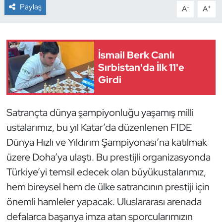
Paylaş
-
+
A
A
Dans Sporları
Dövüş Sanatı
İsmail Berk Canlı
Sırbistan'da İlk 11'e
E-Spor
Girdi
Eskrim
Satrançta dünya şampiyonluğu yaşamış milli
Futbol
ustalarımız, bu yıl Katar’da düzenlenen FIDE
Dünya Hızlı ve Yıldırım Şampiyonası’na katılmak
Futsal
üzere Doha’ya ulaştı. Bu prestijli organizasyonda
Türkiye’yi temsil edecek olan büyükustalarımız,
Genel
hem bireysel hem de ülke satrancının prestiji için
Golf
önemli hamleler yapacak. Uluslararası arenada
defalarca başarıya imza atan sporcularımızın