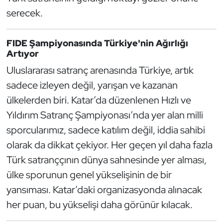
Kempo
serecek.
Kick Boks
FIDE Şampiyonasında Türkiye'nin Ağırlığı
Artıyor
Kürek
Uluslararası satranç arenasında Türkiye, artık
sadece izleyen değil, yarışan ve kazanan
Masa Tenisi
ülkelerden biri. Katar’da düzenlenen Hızlı ve
Modern Pentatlon
Yıldırım Satranç Şampiyonası’nda yer alan milli
sporcularımız, sadece katılım değil, iddia sahibi
Motor Sporları
olarak da dikkat çekiyor. Her geçen yıl daha fazla
Türk satranççının dünya sahnesinde yer alması,
Muay Thai
ülke sporunun genel yükselişinin de bir
Okçuluk
yansıması. Katar’daki organizasyonda alınacak
her puan, bu yükselişi daha görünür kılacak.
Optimist