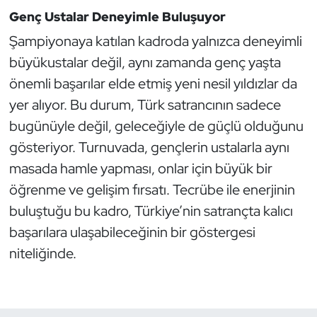
Genç Ustalar Deneyimle Buluşuyor
Oryantiring
Şampiyonaya katılan kadroda yalnızca deneyimli
Özel Sporcular
büyükustalar değil, aynı zamanda genç yaşta
önemli başarılar elde etmiş yeni nesil yıldızlar da
Paralimpik
yer alıyor. Bu durum, Türk satrancının sadece
bugünüyle değil, geleceğiyle de güçlü olduğunu
Ragbi
gösteriyor. Turnuvada, gençlerin ustalarla aynı
Satranç
masada hamle yapması, onlar için büyük bir
öğrenme ve gelişim fırsatı. Tecrübe ile enerjinin
Su Topu
buluştuğu bu kadro, Türkiye’nin satrançta kalıcı
başarılara ulaşabileceğinin bir göstergesi
Sualtı Sporları
niteliğinde.
Tekvando
Tenis