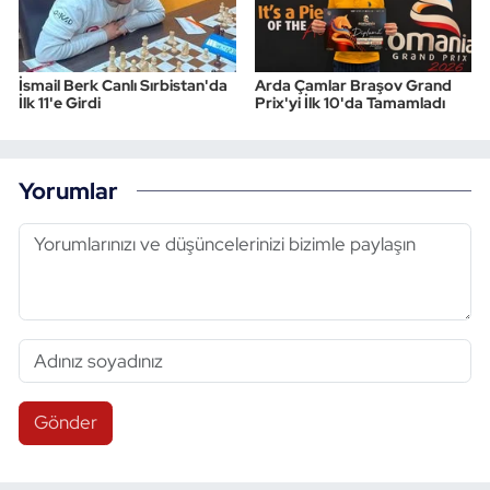
İsmail Berk Canlı Sırbistan'da
Arda Çamlar Braşov Grand
İlk 11'e Girdi
Prix'yi İlk 10'da Tamamladı
Yorumlar
Gönder