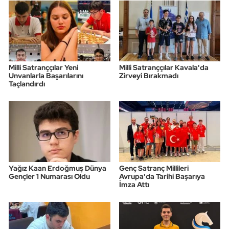
Milli Satranççılar Yeni
Milli Satranççılar Kavala'da
Unvanlarla Başarılarını
Zirveyi Bırakmadı
Taçlandırdı
Yağız Kaan Erdoğmuş Dünya
Genç Satranç Millileri
Gençler 1 Numarası Oldu
Avrupa'da Tarihi Başarıya
İmza Attı