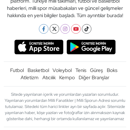
platform. Türkiye milli takımları, futbol ve basketbol
haberleri, milli spor müsabakaları ve güncel gelişmeler
hakkında en yeni bilgiler başladı. Tüm ayrıntılar burada!
Futbol
Basketbol
Voleybol
Tenis
Güreş
Boks
Atletizm
Atıcılık
Kempo
Diğer Branşlar
Sitede yayınlanan içerik ve yorumlardan yazarları sorumludur.
Yayınlanan yorumlardan Milli Fanatikler | Milli Sporun Adresi sorumlu
tutulamaz. Sitedeki tüm harici linkler ayrı bir sayfada açılır. Sitemizde
yayınlanan haber, köşe yazıları ve fotoğraflar izin alınmaksızın kaynak
gösterilse dahi, herhangi bir ortamda kullanılamaz ve yayınlanamaz