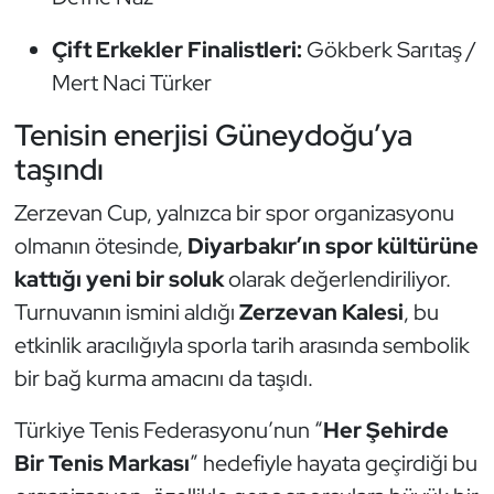
Oryantiring
Çift Erkekler Finalistleri:
Gökberk Sarıtaş /
Mert Naci Türker
Özel Sporcular
Tenisin enerjisi Güneydoğu’ya
Paralimpik
taşındı
Ragbi
Zerzevan Cup, yalnızca bir spor organizasyonu
olmanın ötesinde,
Diyarbakır’ın spor kültürüne
Satranç
kattığı yeni bir soluk
olarak değerlendiriliyor.
Turnuvanın ismini aldığı
Zerzevan Kalesi
, bu
Su Topu
etkinlik aracılığıyla sporla tarih arasında sembolik
Sualtı Sporları
bir bağ kurma amacını da taşıdı.
Tekvando
Türkiye Tenis Federasyonu’nun “
Her Şehirde
Bir Tenis Markası
” hedefiyle hayata geçirdiği bu
Tenis