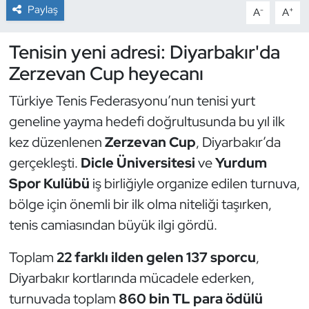
Paylaş
-
+
A
A
Dans Sporları
Tenisin yeni adresi: Diyarbakır'da
Dövüş Sanatı
Zerzevan Cup heyecanı
Türkiye Tenis Federasyonu’nun tenisi yurt
E-Spor
geneline yayma hedefi doğrultusunda bu yıl ilk
Eskrim
kez düzenlenen
Zerzevan Cup
, Diyarbakır’da
gerçekleşti.
Dicle Üniversitesi
ve
Yurdum
Futbol
Spor Kulübü
iş birliğiyle organize edilen turnuva,
bölge için önemli bir ilk olma niteliği taşırken,
Futsal
tenis camiasından büyük ilgi gördü.
Genel
Toplam
22 farklı ilden gelen 137 sporcu
,
Diyarbakır kortlarında mücadele ederken,
Golf
turnuvada toplam
860 bin TL para ödülü