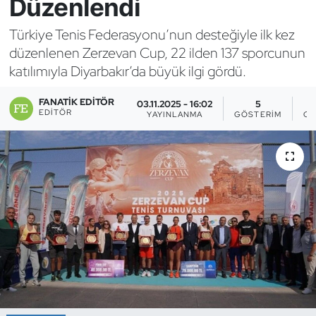
Düzenlendi
Bocce Bowling Dart
Türkiye Tenis Federasyonu’nun desteğiyle ilk kez
düzenlenen Zerzevan Cup, 22 ilden 137 sporcunun
Boks
katılımıyla Diyarbakır’da büyük ilgi gördü.
Briç
FANATIK EDITÖR
03.11.2025 - 16:02
5
EDITÖR
YAYINLANMA
GÖSTERIM
OK
Buz Hokeyi
Buz Pateni
Çim Hokeyi
Cimnastik
Curling
Dağcılık