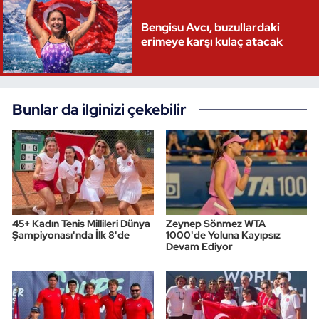
Bengisu Avcı, buzullardaki
erimeye karşı kulaç atacak
Bunlar da ilginizi çekebilir
45+ Kadın Tenis Millileri Dünya
Zeynep Sönmez WTA
Şampiyonası'nda İlk 8'de
1000'de Yoluna Kayıpsız
Devam Ediyor