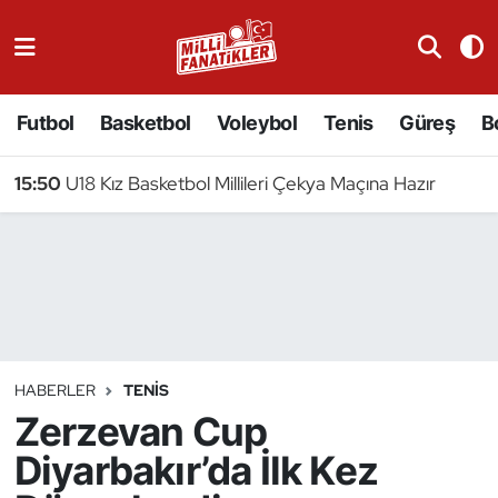
Atıcılık
Futbol
Basketbol
Voleybol
Tenis
Güreş
B
Atletizm
15:50
U18 Kız Basketbol Millileri Çekya Maçına Hazır
Badminton
Basketbol
Beyzbol
Bilardo
HABERLER
TENIS
Zerzevan Cup
Binicilik
Diyarbakır’da İlk Kez
Bisiklet