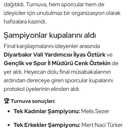
Güreş
dağıtıldı. Turnuva, hem sporcular hem de
izleyiciler için unutulmaz bir organizasyon olarak
Halter
hafızalara kazındı.
Hava Sporları
Şampiyonlar kupalarını aldı
Final karşılaşmalarını izleyenler arasında
Hentbol
Diyarbakır Vali Yardımcısı İlyas Öztürk
ve
İşitme Engelli Sporcular
Gençlik ve Spor İl Müdürü Cenk Öztekin
de
yer aldı. Heyecan dolu final müsabakalarının
Judo ve Kuraş
ardından dereceye giren sporcular kupalarını
protokol üyelerinin elinden aldı.
Kano ve Rafting
🏆 Turnuva sonuçları:
Karate
Tek Kadınlar Şampiyonu:
Melis Sezer
Kayak
Tek Erkekler Şampiyonu:
Mert Naci Türker