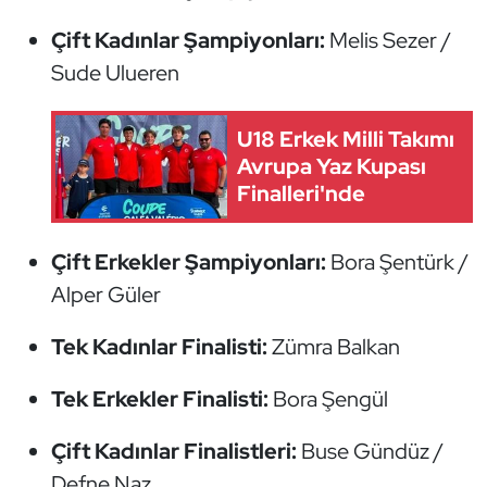
Kempo
Çift Kadınlar Şampiyonları:
Melis Sezer /
Sude Ulueren
Kick Boks
Kürek
U18 Erkek Milli Takımı
Avrupa Yaz Kupası
Masa Tenisi
Finalleri'nde
Modern Pentatlon
Çift Erkekler Şampiyonları:
Bora Şentürk /
Alper Güler
Motor Sporları
Tek Kadınlar Finalisti:
Zümra Balkan
Muay Thai
Tek Erkekler Finalisti:
Bora Şengül
Okçuluk
Çift Kadınlar Finalistleri:
Buse Gündüz /
Optimist
Defne Naz