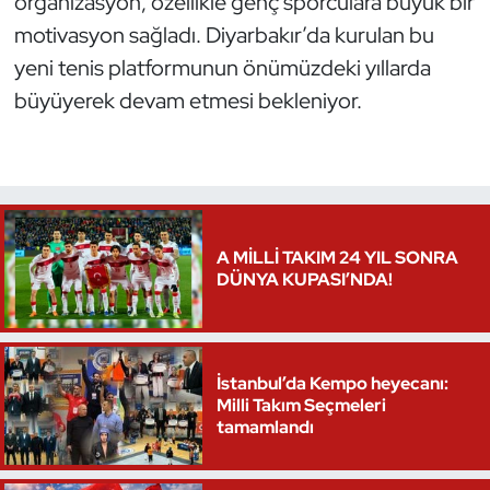
organizasyon, özellikle genç sporculara büyük bir
motivasyon sağladı. Diyarbakır’da kurulan bu
Triatlon
yeni tenis platformunun önümüzdeki yıllarda
büyüyerek devam etmesi bekleniyor.
Voleybol
Vücut Geliştirme Fitness
Wushu Kungfu
A MİLLİ TAKIM 24 YIL SONRA
Yelken
DÜNYA KUPASI’NDA!
Yüzme
İstanbul’da Kempo heyecanı:
Milli Takım Seçmeleri
tamamlandı