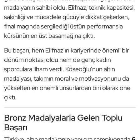
Kempo
madalyanın sahibi oldu. Elifnaz, teknik kapasitesi,
sakinliği ve mücadele gücüyle dikkat çekerken,
Kick Boks
final maçında sergilediği üstün performansla
kürsünün en üst basamağına çıktı.
Kürek
Bu başarı, hem Elifnaz’ın kariyerinde önemli bir
Masa Tenisi
dönüm noktası oldu hem de genç kadın
sporculara ilham verdi. Köseoğlu'nun altın
Modern Pentatlon
madalyası, takımın moral ve motivasyonunu da
Motor Sporları
yükselten en önemli unsurlardan biri olarak öne
çıktı.
Muay Thai
Bronz Madalyalarla Gelen Toplu
Okçuluk
Başarı
Optimist
Türkiye, altın madalyanın yanı sıra şampiyonada
6