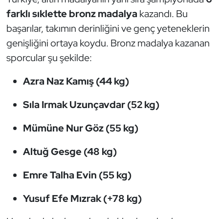
farklı sıklette bronz madalya
kazandı. Bu
Oryantiring
başarılar, takımın derinliğini ve genç yeteneklerin
Özel Sporcular
genişliğini ortaya koydu. Bronz madalya kazanan
sporcular şu şekilde:
Paralimpik
Azra Naz Kamış (44 kg)
Ragbi
Sıla Irmak Uzunçavdar (52 kg)
Satranç
Mümüne Nur Göz (55 kg)
Su Topu
Altuğ Gesge (48 kg)
Sualtı Sporları
Emre Talha Evin (55 kg)
Tekvando
Yusuf Efe Mızrak (+78 kg)
Tenis