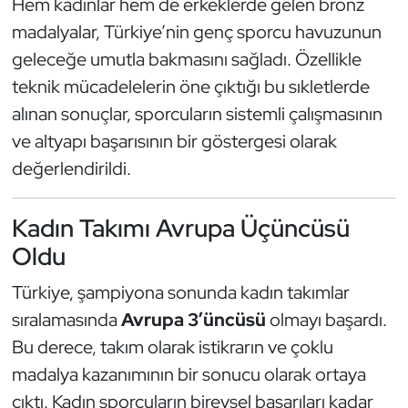
Hem kadınlar hem de erkeklerde gelen bronz
madalyalar, Türkiye’nin genç sporcu havuzunun
Triatlon
geleceğe umutla bakmasını sağladı. Özellikle
Voleybol
teknik mücadelelerin öne çıktığı bu sıkletlerde
alınan sonuçlar, sporcuların sistemli çalışmasının
Vücut Geliştirme Fitness
ve altyapı başarısının bir göstergesi olarak
değerlendirildi.
Wushu Kungfu
Yelken
Kadın Takımı Avrupa Üçüncüsü
Oldu
Yüzme
Türkiye, şampiyona sonunda kadın takımlar
sıralamasında
Avrupa 3’üncüsü
olmayı başardı.
Bu derece, takım olarak istikrarın ve çoklu
madalya kazanımının bir sonucu olarak ortaya
çıktı. Kadın sporcuların bireysel başarıları kadar