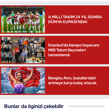
A MİLLİ TAKIM 24 YIL SONRA
DÜNYA KUPASI’NDA!
İstanbul’da Kempo heyecanı:
Milli Takım Seçmeleri
tamamlandı
Bengisu Avcı, buzullardaki
erimeye karşı kulaç atacak
Bunlar da ilginizi çekebilir