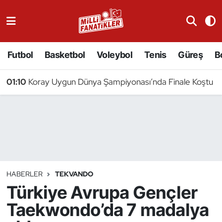
Atıcılık
Futbol
Basketbol
Voleybol
Tenis
Güreş
B
Atletizm
01:10
Koray Uygun Dünya Şampiyonası’nda Finale Koştu
Badminton
Basketbol
Beyzbol
Bilardo
HABERLER
TEKVANDO
Türkiye Avrupa Gençler
Binicilik
Taekwondo’da 7 madalya
Bisiklet