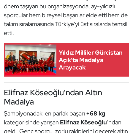
Güreş
önem taşıyan bu organizasyonda, ay-yıldızlı
sporcular hem bireysel başarılar elde etti hem de
Halter
takım sıralamasında Türkiye’yi üst sıralarda temsil
Hava Sporları
etti.
Hentbol
Yıldız Milliler Gürcistan
Açık'ta Madalya
İşitme Engelli Sporcular
Arayacak
Judo ve Kuraş
Elifnaz Köseoğlu'ndan Altın
Kano ve Rafting
Madalya
Karate
Şampiyonadaki en parlak başarı
+68 kg
kategorisinde yarışan
Elifnaz Köseoğlu
’ndan
Kayak
geldi. Genç sporcu, zorlu rakiplerini geçerek altın