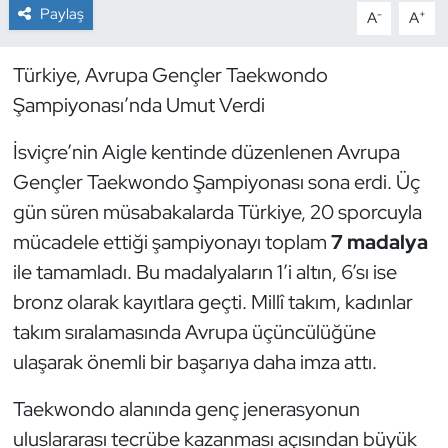
Paylaş
-
+
A
A
Dans Sporları
Türkiye, Avrupa Gençler Taekwondo
Dövüş Sanatı
Şampiyonası’nda Umut Verdi
E-Spor
İsviçre’nin Aigle kentinde düzenlenen Avrupa
Gençler Taekwondo Şampiyonası sona erdi. Üç
Eskrim
gün süren müsabakalarda Türkiye, 20 sporcuyla
mücadele ettiği şampiyonayı toplam
7 madalya
Futbol
ile tamamladı. Bu madalyaların 1’i altın, 6’sı ise
bronz olarak kayıtlara geçti. Millî takım, kadınlar
Futsal
takım sıralamasında Avrupa üçüncülüğüne
Genel
ulaşarak önemli bir başarıya daha imza attı.
Golf
Taekwondo alanında genç jenerasyonun
uluslararası tecrübe kazanması açısından büyük