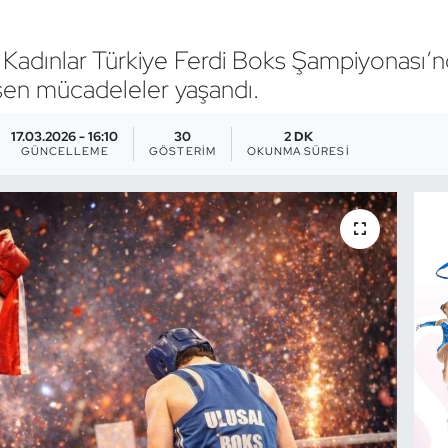
 Kadınlar Türkiye Ferdi Boks Şampiyonası’n
esen mücadeleler yaşandı.
17.03.2026 - 16:10
30
2 DK
GÜNCELLEME
GÖSTERIM
OKUNMA SÜRESI