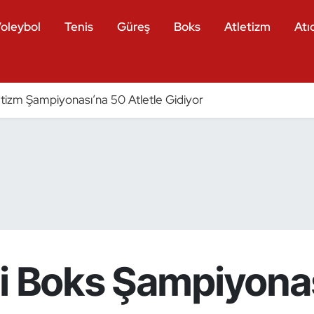
oleybol
Tenis
Güreş
Boks
Atletizm
Atıc
tizm Şampiyonası’na 50 Atletle Gidiyor
di Boks Şampiyonas