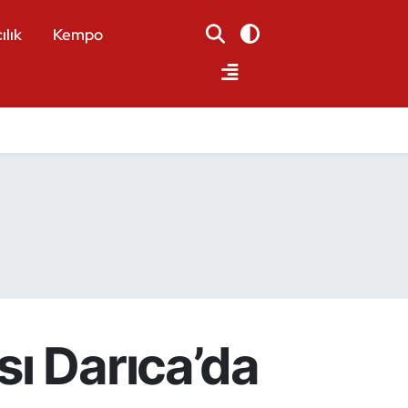
ılık
Kempo
ı Darıca’da