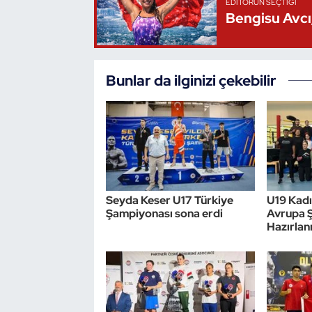
EDITÖRÜN SEÇTIĞI
Bengisu Avcı,
Bunlar da ilginizi çekebilir
Seyda Keser U17 Türkiye
U19 Kadın
Şampiyonası sona erdi
Avrupa 
Hazırlan