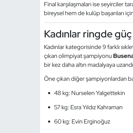
Güreş
Final karşılaşmaları ise seyirciler 
bireysel hem de kulüp başarıları içi
Halter
Kadınlar ringde güç 
Hava Sporları
Kadınlar kategorisinde 9 farklı sıkl
Hentbol
çıkan olimpiyat şampiyonu
Busena
İşitme Engelli Sporcular
bir kez daha altın madalyaya uzandı
Judo ve Kuraş
Öne çıkan diğer şampiyonlardan baz
48 kg: Nurselen Yalgettekin
Kano ve Rafting
57 kg: Esra Yıldız Kahraman
Karate
60 kg: Evin Erginoğuz
Kayak