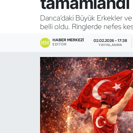
tamamlandı
Bocce Bowling Dart
Darıca’daki Büyük Erkekler ve
belli oldu. Ringlerde nefes k
Boks
HABER MERKEZI
Briç
02.02.2026 - 17:38
EDITÖR
YAYINLANMA
Buz Hokeyi
Buz Pateni
Çim Hokeyi
Cimnastik
Curling
Dağcılık