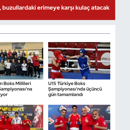
 buzullardaki erimeye karşı kulaç atacak
 Boks Millileri
U15 Türkiye Boks
Şampiyonası'na
Şampiyonası'nda üçüncü
ıyor
gün tamamlandı