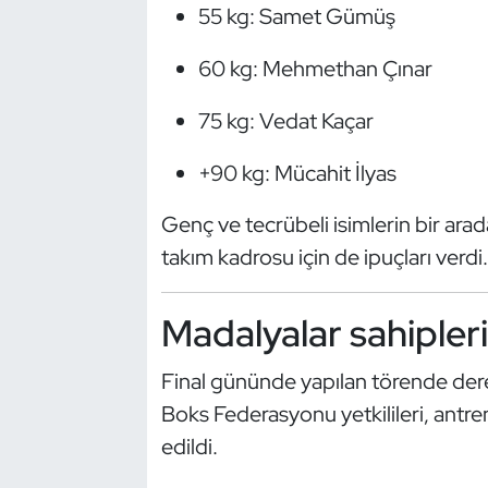
55 kg: Samet Gümüş
Oryantiring
60 kg: Mehmethan Çınar
Özel Sporcular
75 kg: Vedat Kaçar
Paralimpik
+90 kg: Mücahit İlyas
Ragbi
Genç ve tecrübeli isimlerin bir arad
Satranç
takım kadrosu için de ipuçları verdi.
Su Topu
Madalyalar sahipleri
Sualtı Sporları
Final gününde yapılan törende der
Boks Federasyonu yetkilileri, antre
Tekvando
edildi.
Tenis