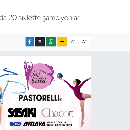
da 20 sıklette şampiyonlar
-
+
A
A