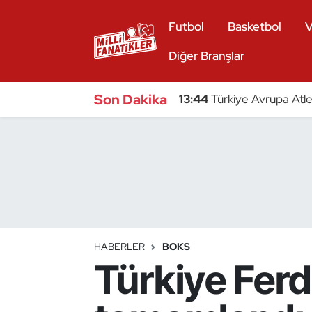
Futbol
Basketbol
V
Atıcılık
Diğer Branşlar
Atletizm
Son Dakika
13:44
Türkiye Avrupa Atle
Badminton
Basketbol
Beyzbol
Bilardo
HABERLER
BOKS
Türkiye Fer
Binicilik
Bisiklet