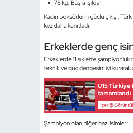
75 kg: Büşra Işıldar
Kempo
Kadın boksörlerin güçlü çıkışı, Tür
Kick Boks
kez daha kanıtladı.
Kürek
Erkeklerde genç isim
Masa Tenisi
Erkeklerde 11 sıklette şampiyonluk
Modern Pentatlon
teknik ve güç dengesini iyi kurarak 
Motor Sporları
U15 Türkiye
tamamlandı
Muay Thai
İçeriği Görüntü
Okçuluk
Şampiyon olan diğer bazı isimler:
Optimist