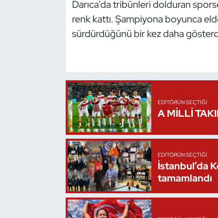
Darıca’da tribünleri dolduran spors
renk kattı. Şampiyona boyunca elde
Triatlon
sürdürdüğünü bir kez daha gösterd
Voleybol
Vücut Geliştirme Fitness
Wushu Kungfu
EDITÖRÜN SEÇTIĞI
A MİLLİ TAK
Yelken
Yüzme
EDITÖRÜN SEÇTIĞI
İstanbul’da 
tamamlandı