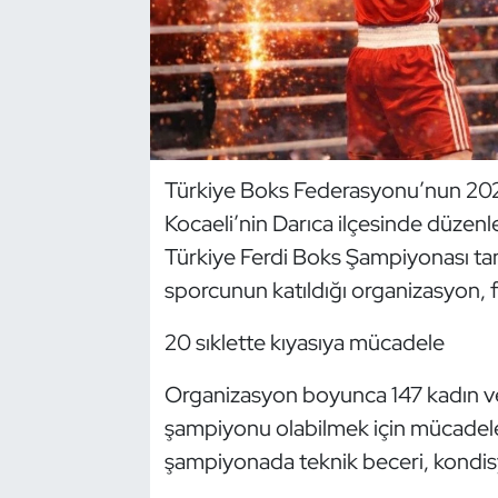
Dans Sporları
Dövüş Sanatı
E-Spor
Türkiye Boks Federasyonu’nun 2024
Kocaeli’nin Darıca ilçesinde düzen
Eskrim
Türkiye Ferdi Boks Şampiyonası ta
Futbol
sporcunun katıldığı organizasyon, f
Futsal
20 sıklette kıyasıya mücadele
Genel
Organizasyon boyunca 147 kadın ve
şampiyonu olabilmek için mücadele
Golf
şampiyonada teknik beceri, kondisy