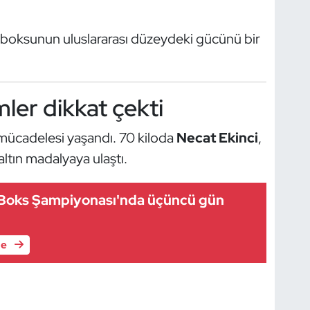
k boksunun uluslararası düzeydeki gücünü bir
ler dikkat çekti
 mücadelesi yaşandı. 70 kiloda
Necat Ekinci
,
altın madalyaya ulaştı.
 Boks Şampiyonası'nda üçüncü gün
le