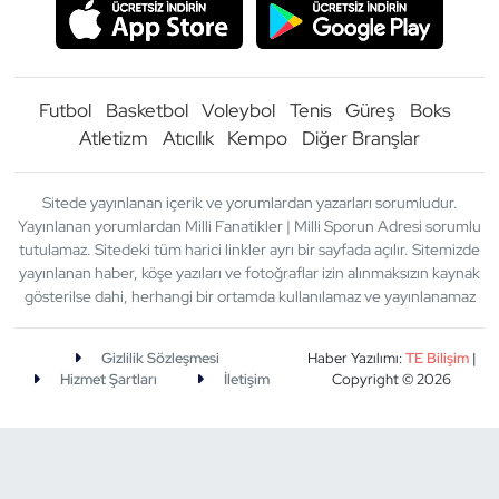
Futbol
Basketbol
Voleybol
Tenis
Güreş
Boks
Atletizm
Atıcılık
Kempo
Diğer Branşlar
Sitede yayınlanan içerik ve yorumlardan yazarları sorumludur.
Yayınlanan yorumlardan Milli Fanatikler | Milli Sporun Adresi sorumlu
tutulamaz. Sitedeki tüm harici linkler ayrı bir sayfada açılır. Sitemizde
yayınlanan haber, köşe yazıları ve fotoğraflar izin alınmaksızın kaynak
gösterilse dahi, herhangi bir ortamda kullanılamaz ve yayınlanamaz
Gizlilik Sözleşmesi
Haber Yazılımı:
TE Bilişim
|
Hizmet Şartları
İletişim
Copyright © 2026