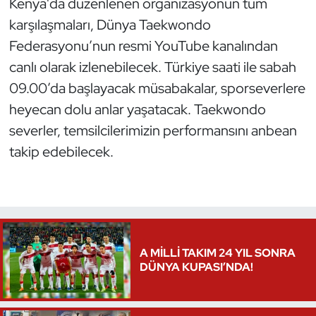
Kenya'da düzenlenen organizasyonun tüm
Oryantiring
karşılaşmaları, Dünya Taekwondo
Federasyonu’nun resmi YouTube kanalından
Özel Sporcular
canlı olarak izlenebilecek. Türkiye saati ile sabah
09.00’da başlayacak müsabakalar, sporseverlere
Paralimpik
heyecan dolu anlar yaşatacak. Taekwondo
Ragbi
severler, temsilcilerimizin performansını anbean
takip edebilecek.
Satranç
Su Topu
Sualtı Sporları
A MİLLİ TAKIM 24 YIL SONRA
DÜNYA KUPASI’NDA!
Tekvando
Tenis