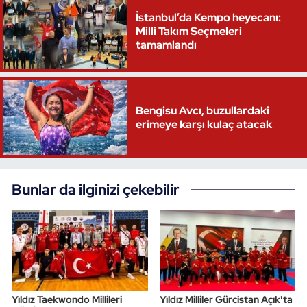
İstanbul’da Kempo heyecanı:
Triatlon
Milli Takım Seçmeleri
tamamlandı
Voleybol
Vücut Geliştirme Fitness
Bengisu Avcı, buzullardaki
erimeye karşı kulaç atacak
Wushu Kungfu
Yelken
Bunlar da ilginizi çekebilir
Yüzme
Yıldız Taekwondo Millileri
Yıldız Milliler Gürcistan Açık'ta