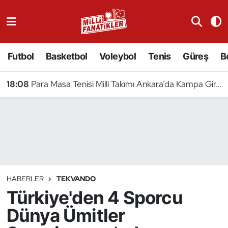
Atıcılık
Futbol
Basketbol
Voleybol
Tenis
Güreş
B
Atletizm
18:08
Para Masa Tenisi Milli Takımı Ankara’da Kampa Girdi
Badminton
Basketbol
Beyzbol
Bilardo
HABERLER
TEKVANDO
Türkiye'den 4 Sporcu
Binicilik
Dünya Ümitler
Bisiklet