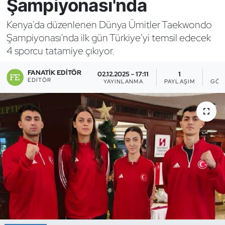
Şampiyonası'nda
Bocce Bowling Dart
Kenya'da düzenlenen Dünya Ümitler Taekwondo
Şampiyonası'nda ilk gün Türkiye’yi temsil edecek
Boks
4 sporcu tatamiye çıkıyor.
Briç
FANATIK EDITÖR
02.12.2025 - 17:11
1
EDITÖR
YAYINLANMA
PAYLAŞIM
GÖS
Buz Hokeyi
Buz Pateni
Çim Hokeyi
Cimnastik
Curling
Dağcılık