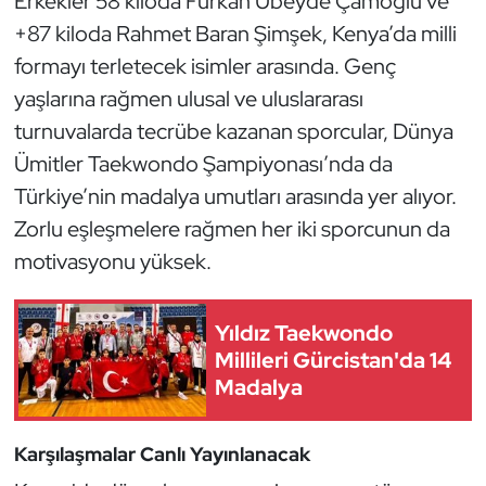
Erkekler 58 kiloda Furkan Ubeyde Çamoğlu ve
Kempo
+87 kiloda Rahmet Baran Şimşek, Kenya’da milli
formayı terletecek isimler arasında. Genç
Kick Boks
yaşlarına rağmen ulusal ve uluslararası
turnuvalarda tecrübe kazanan sporcular, Dünya
Kürek
Ümitler Taekwondo Şampiyonası’nda da
Masa Tenisi
Türkiye’nin madalya umutları arasında yer alıyor.
Zorlu eşleşmelere rağmen her iki sporcunun da
Modern Pentatlon
motivasyonu yüksek.
Motor Sporları
Yıldız Taekwondo
Muay Thai
Millileri Gürcistan'da 14
Madalya
Okçuluk
Karşılaşmalar Canlı Yayınlanacak
Optimist