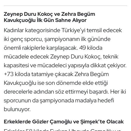
Güreş
Zeynep Duru Kokoç ve Zehra Begüm
Halter
Kavukçuoğlu İlk Gün Sahne Alıyor
Kadınlar kategorisinde Türkiye’yi temsil edecek
Hava Sporları
iki genç sporcu, şampiyonanın ilk gününde
Hentbol
önemli rakiplerle karşılaşacak. 49 kiloda
mücadele edecek Zeynep Duru Kokoç, teknik
İşitme Engelli Sporcular
kapasitesi ve mücadeleci yapısıyla dikkat çekiyor.
+73 kiloda tatamiye çıkacak Zehra Begüm
Judo ve Kuraş
Kavukçuoğlu ise son dönemde elde ettiği
derecelerle adından söz ettirmeyi başardı. Her iki
Kano ve Rafting
sporcunun da şampiyonada madalya hedefi
Karate
bulunuyor.
Erkeklerde Gözler Çamoğlu ve Şimşek’te Olacak
Kayak