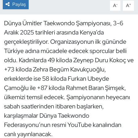
Paylaş
-
+
A
A
Dans Sporları
Dünya Ümitler Taekwondo Şampiyonası, 3-6
Dövüş Sanatı
Aralık 2025 tarihleri arasında Kenya’da
gerçekleştiriliyor. Organizasyonun ilk gününde
E-Spor
Türkiye adına mücadele edecek sporcular belli
oldu. Kadınlarda 49 kiloda Zeynep Duru Kokoç ve
Eskrim
+73 kiloda Zehra Begüm Kavukçuoğlu,
Futbol
erkeklerde ise 58 kiloda Furkan Ubeyde
Çamoğlu ile +87 kiloda Rahmet Baran Şimşek,
Futsal
ülkemizi temsil edecek. Şampiyonanın heyecanı
sabah saatlerinden itibaren başlarken,
Genel
karşılaşmalar Dünya Taekwondo
Federasyonu’nun resmi YouTube kanalından
Golf
canlı yayınlanacak.