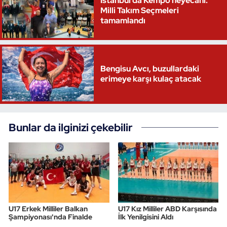
İstanbul’da Kempo heyecanı:
Milli Takım Seçmeleri
Triatlon
tamamlandı
Voleybol
Bengisu Avcı, buzullardaki
Vücut Geliştirme Fitness
erimeye karşı kulaç atacak
Wushu Kungfu
Yelken
Bunlar da ilginizi çekebilir
Yüzme
U17 Erkek Milliler Balkan
U17 Kız Milliler ABD Karşısında
Şampiyonası'nda Finalde
İlk Yenilgisini Aldı