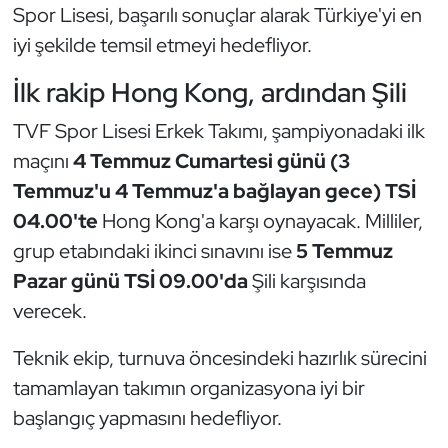
Güreş
Spor Lisesi, başarılı sonuçlar alarak Türkiye'yi en
iyi şekilde temsil etmeyi hedefliyor.
Halter
İlk rakip Hong Kong, ardından Şili
Hava Sporları
TVF Spor Lisesi Erkek Takımı, şampiyonadaki ilk
maçını
4 Temmuz Cumartesi günü (3
Hentbol
Temmuz'u 4 Temmuz'a bağlayan gece) TSİ
İşitme Engelli Sporcular
04.00'te
Hong Kong'a karşı oynayacak. Milliler,
grup etabındaki ikinci sınavını ise
5 Temmuz
Judo ve Kuraş
Pazar günü TSİ 09.00'da
Şili karşısında
verecek.
Kano ve Rafting
Teknik ekip, turnuva öncesindeki hazırlık sürecini
Karate
tamamlayan takımın organizasyona iyi bir
Kayak
başlangıç yapmasını hedefliyor.