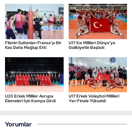
Filenin Sultanları Fransa'yı Bir
U17 Kız Millileri Dünya'ya
Kez Daha Mağlup Etti
Galibiyetle Başladı
U20 Erkek Milliler Avrupa
U17 Erkek Voleybol Millileri
Elemeleri İçin Kampa Girdi
Yarı Finale Yükseldi
Yorumlar