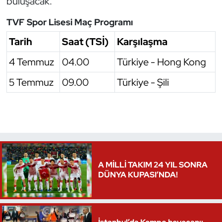
buluşacak.
Oryantiring
TVF Spor Lisesi Maç Programı
Özel Sporcular
Tarih
Saat (TSİ)
Karşılaşma
4 Temmuz
04.00
Türkiye - Hong Kong
Paralimpik
5 Temmuz
09.00
Türkiye - Şili
Ragbi
Satranç
Su Topu
A MİLLİ TAKIM 24 YIL SONRA
Sualtı Sporları
DÜNYA KUPASI’NDA!
Tekvando
Tenis