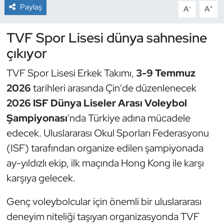
Paylaş
-
+
A
A
Dans Sporları
TVF Spor Lisesi dünya sahnesine
Dövüş Sanatı
çıkıyor
TVF Spor Lisesi Erkek Takımı,
3-9 Temmuz
E-Spor
2026
tarihleri arasında Çin'de düzenlenecek
Eskrim
2026 ISF Dünya Liseler Arası Voleybol
Şampiyonası
'nda Türkiye adına mücadele
Futbol
edecek. Uluslararası Okul Sporları Federasyonu
(ISF) tarafından organize edilen şampiyonada
Futsal
ay-yıldızlı ekip, ilk maçında Hong Kong ile karşı
Genel
karşıya gelecek.
Genç voleybolcular için önemli bir uluslararası
Golf
deneyim niteliği taşıyan organizasyonda TVF