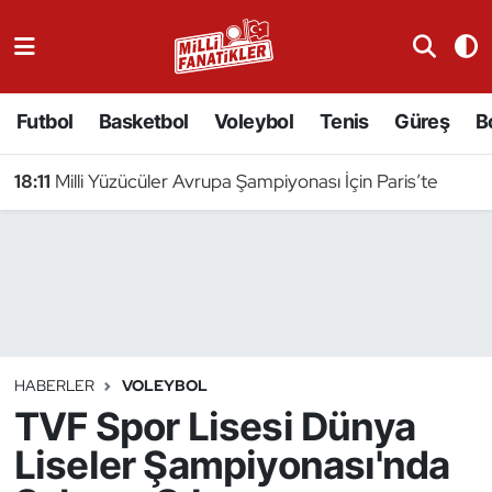
Atıcılık
Futbol
Basketbol
Voleybol
Tenis
Güreş
B
Atletizm
18:11
Milli Yüzücüler Avrupa Şampiyonası İçin Paris’te
Badminton
Basketbol
Beyzbol
Bilardo
HABERLER
VOLEYBOL
TVF Spor Lisesi Dünya
Binicilik
Liseler Şampiyonası'nda
Bisiklet