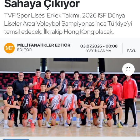
Sahaya Çıkıyor
Bocce Bowling Dart
TVF Spor Lisesi Erkek Takımı, 2026 ISF Dünya
Liseler Arası Voleybol Şampiyonası'nda Türkiye'yi
Boks
temsil edecek. İlk rakip Hong Kong olacak.
Briç
MILLI FANATIKLER EDITÖR
03.07.2026 - 00:08
1
EDITÖR
YAYINLANMA
PAYLA
Buz Hokeyi
Buz Pateni
Çim Hokeyi
Cimnastik
Curling
Dağcılık