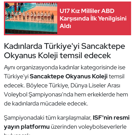
Kempo
U17 Kız Milliler ABD
Karşısında İlk Yenilgisini
Kick Boks
Aldı
Kürek
Kadınlarda Türkiye'yi Sancaktepe
Masa Tenisi
Okyanus Koleji temsil edecek
Aynı organizasyonda kadınlar kategorisinde ise
Modern Pentatlon
Türkiye'yi
Sancaktepe Okyanus Koleji
temsil
Motor Sporları
edecek. Böylece Türkiye, Dünya Liseler Arası
Voleybol Şampiyonası'nda hem erkeklerde hem
Muay Thai
de kadınlarda mücadele edecek.
Okçuluk
Şampiyonadaki tüm karşılaşmalar,
ISF'nin resmi
yayın platformu
üzerinden voleybolseverlerle
Optimist