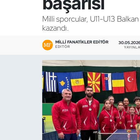
başarısı
Bocce Bowling Dart
Milli sporcular, U11-U13 Balk
kazandı.
Boks
MILLI FANATIKLER EDITÖR
Briç
30.05.2026
EDITÖR
YAYINL
Buz Hokeyi
Buz Pateni
Çim Hokeyi
Cimnastik
Curling
Dağcılık