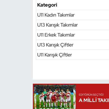
Kategori
Oryantiring
U11 Kadın Takımlar
Özel Sporcular
U13 Karışık Takımlar
Paralimpik
U11 Erkek Takımlar
Ragbi
U13 Karışık Çiftler
U11 Karışık Çiftler
Satranç
Su Topu
Sualtı Sporları
Tekvando
EDITÖRÜN SEÇTIĞI
A MİLLİ TAK
Tenis