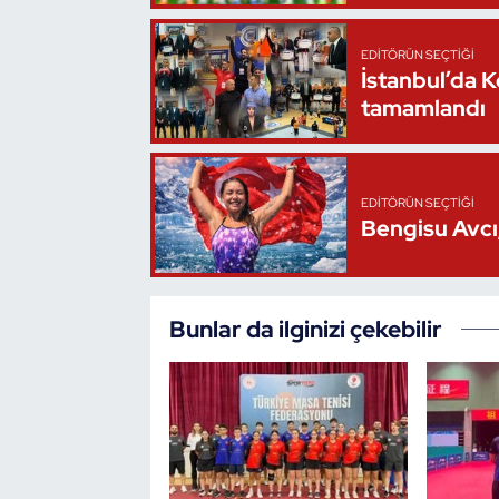
Triatlon
EDITÖRÜN SEÇTIĞI
İstanbul’da 
Voleybol
tamamlandı
Vücut Geliştirme Fitness
EDITÖRÜN SEÇTIĞI
Wushu Kungfu
Bengisu Avcı,
Yelken
Bunlar da ilginizi çekebilir
Yüzme