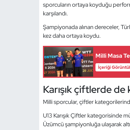
Güreş
sporcuların ortaya koyduğu perfor
karşılandı.
Halter
Şampiyonada alınan dereceler, Türki
Hava Sporları
kez daha ortaya koydu.
Hentbol
Milli Masa Te
İşitme Engelli Sporcular
İçeriği Görüntü
Judo ve Kuraş
Karışık çiftlerde de
Kano ve Rafting
Milli sporcular, çiftler kategorileri
Karate
U13 Karışık Çiftler kategorisinde 
Kayak
Üzümcü şampiyonluğa ulaşarak altın