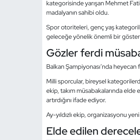
kategorisinde yarışan Mehmet Fatih
Kempo
madalyanın sahibi oldu.
Kick Boks
Spor otoriteleri, genç yaş kategoril
geleceğe yönelik önemli bir göster
Kürek
Gözler ferdi müsaba
Masa Tenisi
Balkan Şampiyonası’nda heyecan fe
Modern Pentatlon
Milli sporcular, bireysel kategoril
Motor Sporları
ekip, takım müsabakalarında elde e
artırdığını ifade ediyor.
Muay Thai
Ay-yıldızlı ekip, organizasyonu yen
Okçuluk
Elde edilen derecel
Optimist