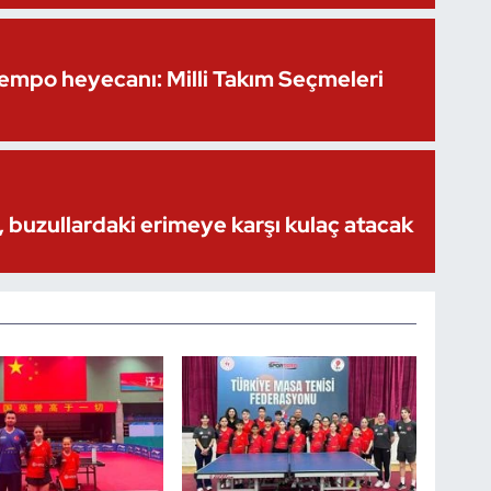
Kempo heyecanı: Milli Takım Seçmeleri
 buzullardaki erimeye karşı kulaç atacak