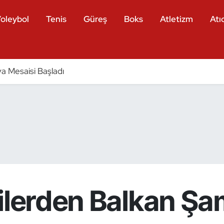
oleybol
Tenis
Güreş
Boks
Atletizm
Atıc
a Mesaisi Başladı
lilerden Balkan Ş