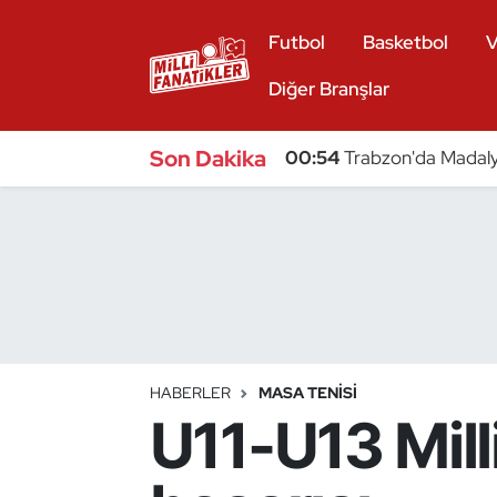
Futbol
Basketbol
V
Atıcılık
Diğer Branşlar
Atletizm
Son Dakika
00:54
Trabzon'da Madaly
Badminton
Basketbol
Beyzbol
Bilardo
HABERLER
MASA TENISI
U11-U13 Mil
Binicilik
Bisiklet