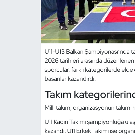
Dans Sporları
Dövüş Sanatı
E-Spor
U11-U13 Balkan Şampiyonası’nda t
2026 tarihleri arasında düzenlene
Eskrim
sporcular, farklı kategorilerde elde
Futbol
başarılar kazandırdı.
Takım kategorilerin
Futsal
Genel
Milli takım, organizasyonun takım m
U11 Kadın Takımı şampiyonluğa ulaş
Golf
kazandı. U11 Erkek Takımı ise org