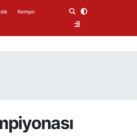
ılık
Kempo
ampiyonası