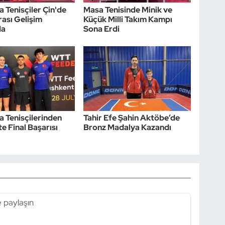
a Tenisçiler Çin'de
Masa Tenisinde Minik ve
rası Gelişim
Küçük Milli Takım Kampı
da
Sona Erdi
sa Tenisçilerinden
Tahir Efe Şahin Aktöbe’de
e Final Başarısı
Bronz Madalya Kazandı