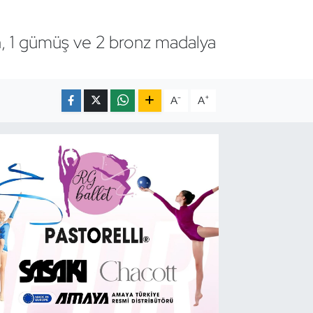
ın, 1 gümüş ve 2 bronz madalya
-
+
A
A