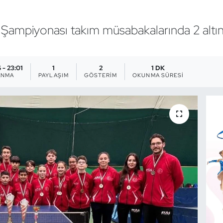
an Şampiyonası takım müsabakalarında 2 alt
 - 23:01
1
2
1 DK
ANMA
PAYLAŞIM
GÖSTERIM
OKUNMA SÜRESI