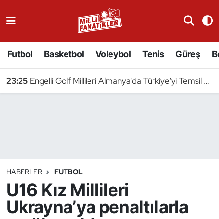
Atıcılık
Futbol
Basketbol
Voleybol
Tenis
Güreş
B
Atletizm
23:25
Engelli Golf Millileri Almanya'da Türkiye'yi Temsil Edecek
Badminton
Basketbol
Beyzbol
Bilardo
HABERLER
FUTBOL
U16 Kız Millileri
Binicilik
Ukrayna’ya penaltılarla
Bisiklet