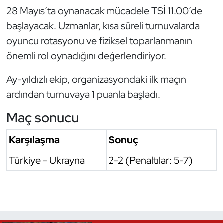
28 Mayıs’ta oynanacak mücadele TSİ 11.00’de
Oryantiring
başlayacak. Uzmanlar, kısa süreli turnuvalarda
oyuncu rotasyonu ve fiziksel toparlanmanın
Özel Sporcular
önemli rol oynadığını değerlendiriyor.
Paralimpik
Ay-yıldızlı ekip, organizasyondaki ilk maçın
Ragbi
ardından turnuvaya 1 puanla başladı.
Maç sonucu
Satranç
Karşılaşma
Sonuç
Su Topu
Türkiye - Ukrayna
2-2 (Penaltılar: 5-7)
Sualtı Sporları
Tekvando
Tenis