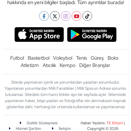
hakkında en yeni bilgiler başladı. Tüm ayrıntılar burada!
Futbol
Basketbol
Voleybol
Tenis
Güreş
Boks
Atletizm
Atıcılık
Kempo
Diğer Branşlar
Sitede yayınlanan içerik ve yorumlardan yazarları sorumludur.
Yayınlanan yorumlardan Milli Fanatikler | Milli Sporun Adresi sorumlu
tutulamaz. Sitedeki tüm harici linkler ayrı bir sayfada açılır. Sitemizde
yayınlanan haber, köşe yazıları ve fotoğraflar izin alınmaksızın kaynak
gösterilse dahi, herhangi bir ortamda kullanılamaz ve yayınlanamaz
Gizlilik Sözleşmesi
Haber Yazılımı:
TE Bilişim
|
Hizmet Şartları
İletişim
Copyright © 2026