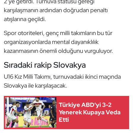
2’ye getirdi. Turnuva statüsü gereği
Kempo
karşılaşmanın ardından doğrudan penaltı
atışlarına geçildi.
Kick Boks
Spor otoriteleri, genç milli takımların bu tür
Kürek
organizasyonlarda mental dayanıklılık
kazanmasının önemli olduğunu vurguluyor.
Masa Tenisi
Sıradaki rakip Slovakya
Modern Pentatlon
U16 Kız Milli Takımı, turnuvadaki ikinci maçında
Motor Sporları
Slovakya ile karşılaşacak.
Muay Thai
Türkiye ABD'yi 3-2
Okçuluk
Yenerek Kupaya Veda
Etti
Optimist