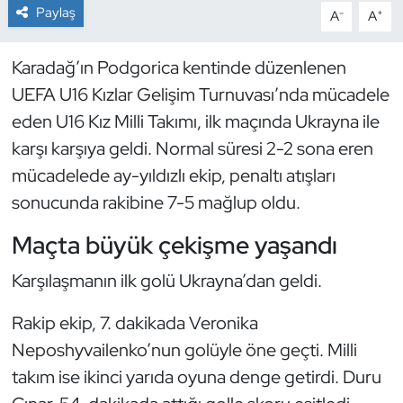
Paylaş
-
+
A
A
Dans Sporları
Karadağ’ın Podgorica kentinde düzenlenen
Dövüş Sanatı
UEFA U16 Kızlar Gelişim Turnuvası’nda mücadele
eden U16 Kız Milli Takımı, ilk maçında Ukrayna ile
E-Spor
karşı karşıya geldi. Normal süresi 2-2 sona eren
mücadelede ay-yıldızlı ekip, penaltı atışları
Eskrim
sonucunda rakibine 7-5 mağlup oldu.
Futbol
Maçta büyük çekişme yaşandı
Futsal
Karşılaşmanın ilk golü Ukrayna’dan geldi.
Genel
Rakip ekip, 7. dakikada Veronika
Neposhyvailenko’nun golüyle öne geçti. Milli
Golf
takım ise ikinci yarıda oyuna denge getirdi. Duru