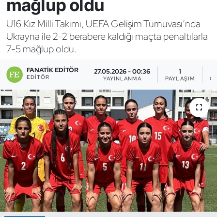
mağlup oldu
Bocce Bowling Dart
U16 Kız Milli Takımı, UEFA Gelişim Turnuvası’nda
Ukrayna ile 2-2 berabere kaldığı maçta penaltılarla
Boks
7-5 mağlup oldu.
Briç
FANATIK EDITÖR
27.05.2026 - 00:36
1
EDITÖR
YAYINLANMA
PAYLAŞIM
G
Buz Hokeyi
Buz Pateni
Çim Hokeyi
Cimnastik
Curling
Dağcılık