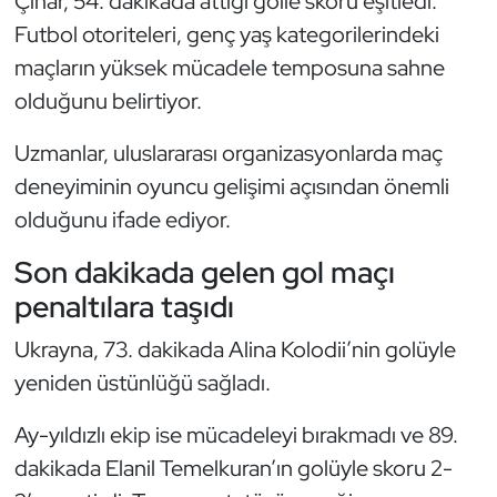
Çınar, 54. dakikada attığı golle skoru eşitledi.
Güreş
Futbol otoriteleri, genç yaş kategorilerindeki
Halter
maçların yüksek mücadele temposuna sahne
olduğunu belirtiyor.
Hava Sporları
Uzmanlar, uluslararası organizasyonlarda maç
Hentbol
deneyiminin oyuncu gelişimi açısından önemli
olduğunu ifade ediyor.
İşitme Engelli Sporcular
Son dakikada gelen gol maçı
Judo ve Kuraş
penaltılara taşıdı
Kano ve Rafting
Ukrayna, 73. dakikada Alina Kolodii’nin golüyle
yeniden üstünlüğü sağladı.
Karate
Ay-yıldızlı ekip ise mücadeleyi bırakmadı ve 89.
Kayak
dakikada Elanil Temelkuran’ın golüyle skoru 2-