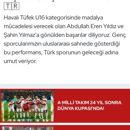
🇹🇷
Havalı Tüfek U16 kategorisinde madalya
mücadelesi verecek olan Abdullah Eren Yıldız ve
Şahin Yılmaz’a gönülden başarılar diliyoruz. Genç
sporcularımızın uluslararası sahnede gösterdiği
bu performans, Türk sporunun geleceği adına
umut veriyor.
A MİLLİ TAKIM 24 YIL SONRA
DÜNYA KUPASI’NDA!