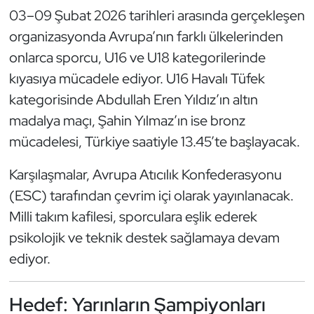
03–09 Şubat 2026 tarihleri arasında gerçekleşen
Oryantiring
organizasyonda Avrupa’nın farklı ülkelerinden
Özel Sporcular
onlarca sporcu, U16 ve U18 kategorilerinde
kıyasıya mücadele ediyor. U16 Havalı Tüfek
Paralimpik
kategorisinde Abdullah Eren Yıldız’ın altın
madalya maçı, Şahin Yılmaz’ın ise bronz
Ragbi
mücadelesi, Türkiye saatiyle 13.45’te başlayacak.
Satranç
Karşılaşmalar, Avrupa Atıcılık Konfederasyonu
(ESC) tarafından çevrim içi olarak yayınlanacak.
Su Topu
Milli takım kafilesi, sporculara eşlik ederek
Sualtı Sporları
psikolojik ve teknik destek sağlamaya devam
ediyor.
Tekvando
Hedef: Yarınların Şampiyonları
Tenis