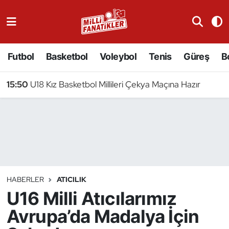
Atıcılık
Futbol
Basketbol
Voleybol
Tenis
Güreş
B
Atletizm
15:50
U18 Kız Basketbol Millileri Çekya Maçına Hazır
Badminton
Basketbol
Beyzbol
Bilardo
HABERLER
ATICILIK
U16 Milli Atıcılarımız
Binicilik
Avrupa’da Madalya İçin
Bisiklet