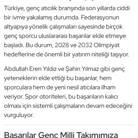
Türkiye, genç atıcılık branşında son yıllarda ciddi
Triatlon
bir ivme yakalamış durumda. Federasyonun
altyapıya yönelik çalışmaları sayesinde birçok
Voleybol
genç sporcu uluslararası başarılar elde etmeye
Vücut Geliştirme Fitness
başladı. Bu durum, 2028 ve 2032 Olimpiyat
hedeflerine de önemli bir yatırım niteliği taşıyor.
Wushu Kungfu
Abdullah Eren Yıldız ve Şahin Yılmaz gibi genç
Yelken
yeteneklerin elde ettiği bu başarılar, hem
sporculara hem de yeni nesil atıcılara ilham
Yüzme
veriyor. Spor otoriteleri, bu başarıların kalıcı
olması için sistemli çalışmaların devam edeceğini
vurguluyor.
Başarılar Genç Milli Takımımıza