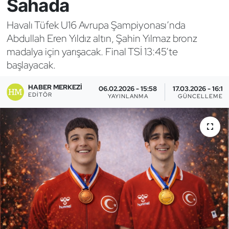
Sahada
Bocce Bowling Dart
Havalı Tüfek U16 Avrupa Şampiyonası’nda
Abdullah Eren Yıldız altın, Şahin Yılmaz bronz
Boks
madalya için yarışacak. Final TSİ 13:45’te
başlayacak.
Briç
HABER MERKEZI
06.02.2026 - 15:58
17.03.2026 - 16:10
Buz Hokeyi
EDITÖR
YAYINLANMA
GÜNCELLEME
Buz Pateni
Çim Hokeyi
Cimnastik
Curling
Dağcılık