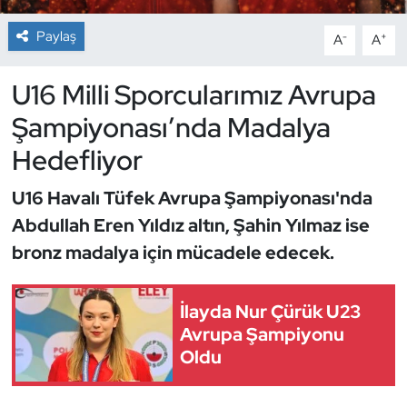
Paylaş
-
+
A
A
Dans Sporları
U16 Milli Sporcularımız Avrupa
Dövüş Sanatı
Şampiyonası’nda Madalya
E-Spor
Hedefliyor
Eskrim
U16 Havalı Tüfek Avrupa Şampiyonası'nda
Abdullah Eren Yıldız altın, Şahin Yılmaz ise
Futbol
bronz madalya için mücadele edecek.
Futsal
İlayda Nur Çürük U23
Genel
Avrupa Şampiyonu
Oldu
Golf