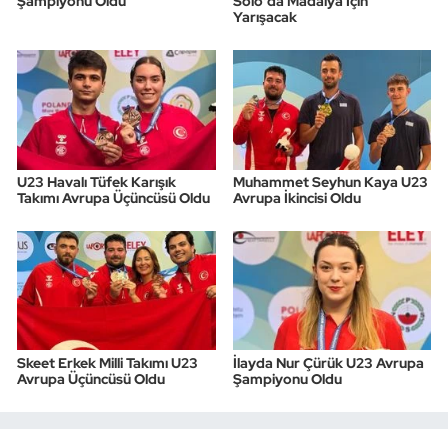
Şampiyonu Oldu
Solo'da Madalya İçin
Yarışacak
U23 Havalı Tüfek Karışık
Muhammet Seyhun Kaya U23
Takımı Avrupa Üçüncüsü Oldu
Avrupa İkincisi Oldu
Skeet Erkek Milli Takımı U23
İlayda Nur Çürük U23 Avrupa
Avrupa Üçüncüsü Oldu
Şampiyonu Oldu