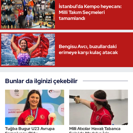
İstanbul’da Kempo heyecanı:
Milli Takım Seçmeleri
tamamlandı
Bengisu Avcı, buzullardaki
erimeye karşı kulaç atacak
Bunlar da ilginizi çekebilir
Tuğba Bugur U23 Avrupa
Milli Atıcılar Havalı Tabanca