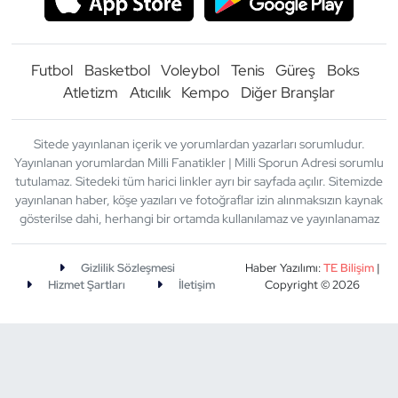
Futbol
Basketbol
Voleybol
Tenis
Güreş
Boks
Atletizm
Atıcılık
Kempo
Diğer Branşlar
Sitede yayınlanan içerik ve yorumlardan yazarları sorumludur.
Yayınlanan yorumlardan Milli Fanatikler | Milli Sporun Adresi sorumlu
tutulamaz. Sitedeki tüm harici linkler ayrı bir sayfada açılır. Sitemizde
yayınlanan haber, köşe yazıları ve fotoğraflar izin alınmaksızın kaynak
gösterilse dahi, herhangi bir ortamda kullanılamaz ve yayınlanamaz
Gizlilik Sözleşmesi
Haber Yazılımı:
TE Bilişim
|
Hizmet Şartları
İletişim
Copyright © 2026