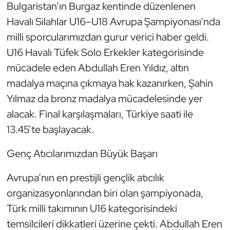
Güreş
Bulgaristan’ın Burgaz kentinde düzenlenen
Havalı Silahlar U16–U18 Avrupa Şampiyonası'nda
Halter
milli sporcularımızdan gurur verici haber geldi.
U16 Havalı Tüfek Solo Erkekler kategorisinde
Hava Sporları
mücadele eden Abdullah Eren Yıldız, altın
madalya maçına çıkmaya hak kazanırken, Şahin
Hentbol
Yılmaz da bronz madalya mücadelesinde yer
İşitme Engelli Sporcular
alacak. Final karşılaşmaları, Türkiye saati ile
13.45’te başlayacak.
Judo ve Kuraş
Genç Atıcılarımızdan Büyük Başarı
Kano ve Rafting
Avrupa’nın en prestijli gençlik atıcılık
Karate
organizasyonlarından biri olan şampiyonada,
Türk milli takımının U16 kategorisindeki
Kayak
temsilcileri dikkatleri üzerine çekti. Abdullah Eren