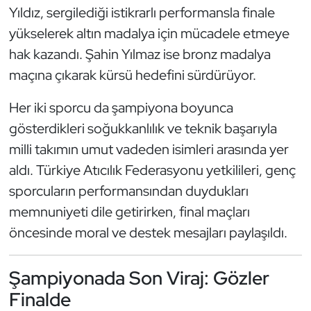
Yıldız, sergilediği istikrarlı performansla finale
Kempo
yükselerek altın madalya için mücadele etmeye
Kick Boks
hak kazandı. Şahin Yılmaz ise bronz madalya
maçına çıkarak kürsü hedefini sürdürüyor.
Kürek
Her iki sporcu da şampiyona boyunca
Masa Tenisi
gösterdikleri soğukkanlılık ve teknik başarıyla
milli takımın umut vadeden isimleri arasında yer
Modern Pentatlon
aldı. Türkiye Atıcılık Federasyonu yetkilileri, genç
sporcuların performansından duydukları
Motor Sporları
memnuniyeti dile getirirken, final maçları
Muay Thai
öncesinde moral ve destek mesajları paylaşıldı.
Okçuluk
Şampiyonada Son Viraj: Gözler
Finalde
Optimist