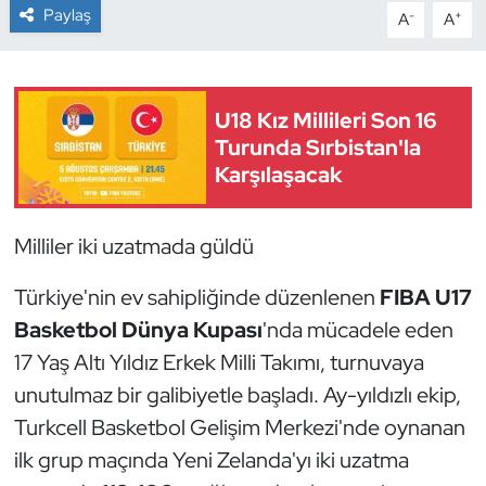
Paylaş
-
+
A
A
Dans Sporları
Dövüş Sanatı
U18 Kız Millileri Son 16
Turunda Sırbistan'la
E-Spor
Karşılaşacak
Eskrim
Milliler iki uzatmada güldü
Futbol
Türkiye'nin ev sahipliğinde düzenlenen
FIBA U17
Futsal
Basketbol Dünya Kupası
'nda mücadele eden
17 Yaş Altı Yıldız Erkek Milli Takımı, turnuvaya
Genel
unutulmaz bir galibiyetle başladı. Ay-yıldızlı ekip,
Turkcell Basketbol Gelişim Merkezi'nde oynanan
Golf
ilk grup maçında Yeni Zelanda'yı iki uzatma