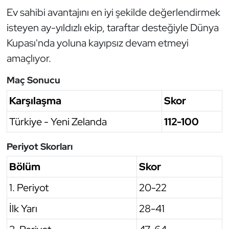
Ev sahibi avantajını en iyi şekilde değerlendirmek
Oryantiring
isteyen ay-yıldızlı ekip, taraftar desteğiyle Dünya
Özel Sporcular
Kupası'nda yoluna kayıpsız devam etmeyi
amaçlıyor.
Paralimpik
Maç Sonucu
Ragbi
Karşılaşma
Skor
Satranç
Türkiye - Yeni Zelanda
112-100
Su Topu
Periyot Skorları
Bölüm
Skor
Sualtı Sporları
1. Periyot
20-22
Tekvando
İlk Yarı
28-41
Tenis