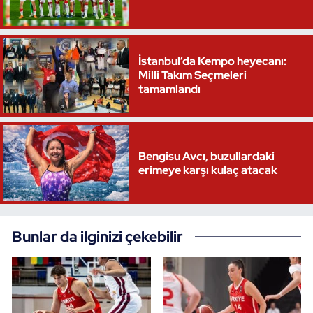
İstanbul’da Kempo heyecanı:
Milli Takım Seçmeleri
tamamlandı
Bengisu Avcı, buzullardaki
erimeye karşı kulaç atacak
Bunlar da ilginizi çekebilir