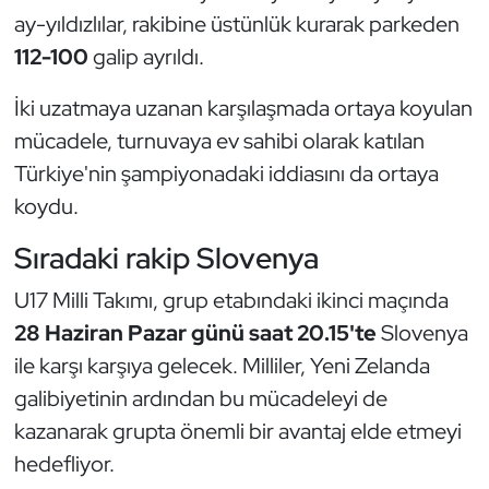
Kempo
ay-yıldızlılar, rakibine üstünlük kurarak parkeden
112-100
galip ayrıldı.
Kick Boks
İki uzatmaya uzanan karşılaşmada ortaya koyulan
Kürek
mücadele, turnuvaya ev sahibi olarak katılan
Türkiye'nin şampiyonadaki iddiasını da ortaya
Masa Tenisi
koydu.
Modern Pentatlon
Sıradaki rakip Slovenya
Motor Sporları
U17 Milli Takımı, grup etabındaki ikinci maçında
28 Haziran Pazar günü saat 20.15'te
Slovenya
Muay Thai
ile karşı karşıya gelecek. Milliler, Yeni Zelanda
galibiyetinin ardından bu mücadeleyi de
Okçuluk
kazanarak grupta önemli bir avantaj elde etmeyi
hedefliyor.
Optimist