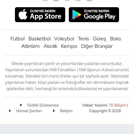
Futbol
Basketbol
Voleybol
Tenis
Güreş
Boks
Atletizm
Atıcılık
Kempo
Diğer Branşlar
Sitede yayınlanan içerik ve yorumlardan yazarları sorumludur.
Yayınlanan yorumlardan Milli Fanatikler | Milli Sporun Adresi sorumlu
tutulamaz. Sitedeki tüm harici linkler ayrı bir sayfada açılır. Sitemizde
yayınlanan haber, köşe yazıları ve fotoğraflar izin alınmaksızın kaynak
gösterilse dahi, herhangi bir ortamda kullanılamaz ve yayınlanamaz
Gizlilik Sözleşmesi
Haber Yazılımı:
TE Bilişim
|
Hizmet Şartları
İletişim
Copyright © 2026