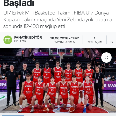
Başladı
Bocce Bowling Dart
U17 Erkek Milli Basketbol Takımı, FIBA U17 Dünya
Kupası'ndaki ilk maçında Yeni Zelanda'yı iki uzatma
Boks
sonunda 112-100 mağlup etti.
Briç
FANATIK EDITÖR
28.06.2026 - 11:42
1
EDITÖR
YAYINLANMA
PAYLAŞIM
GÖ
Buz Hokeyi
Buz Pateni
Çim Hokeyi
Cimnastik
Curling
Dağcılık