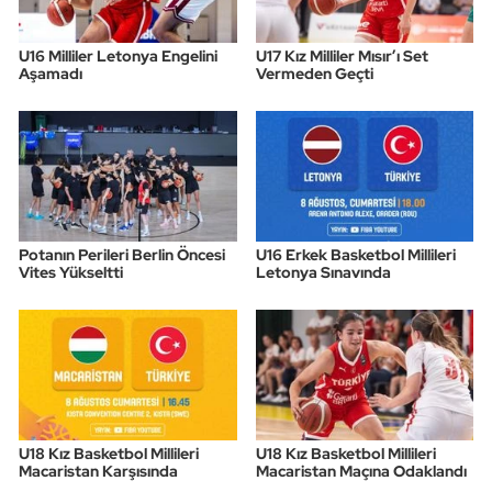
U16 Milliler Letonya Engelini
U17 Kız Milliler Mısır’ı Set
Aşamadı
Vermeden Geçti
Potanın Perileri Berlin Öncesi
U16 Erkek Basketbol Millileri
Vites Yükseltti
Letonya Sınavında
U18 Kız Basketbol Millileri
U18 Kız Basketbol Millileri
Macaristan Karşısında
Macaristan Maçına Odaklandı