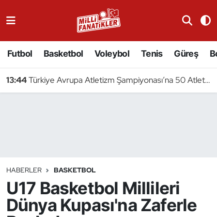
Atıcılık
Futbol
Basketbol
Voleybol
Tenis
Güreş
B
Atletizm
13:44
Türkiye Avrupa Atletizm Şampiyonası’na 50 Atletle Gidiyor
Badminton
Basketbol
Beyzbol
Bilardo
HABERLER
BASKETBOL
U17 Basketbol Millileri
Binicilik
Dünya Kupası'na Zaferle
Bisiklet