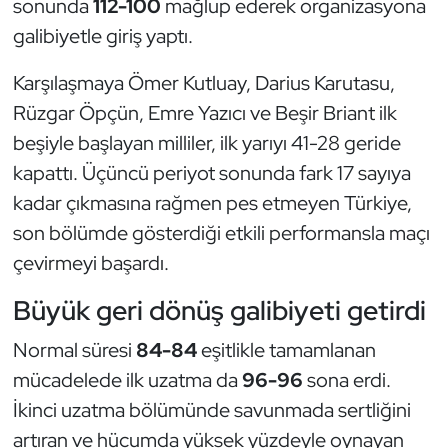
sonunda
112-100
mağlup ederek organizasyona
Güreş
galibiyetle giriş yaptı.
Halter
Karşılaşmaya Ömer Kutluay, Darius Karutasu,
Hava Sporları
Rüzgar Öpçün, Emre Yazıcı ve Beşir Briant ilk
beşiyle başlayan milliler, ilk yarıyı 41-28 geride
Hentbol
kapattı. Üçüncü periyot sonunda fark 17 sayıya
kadar çıkmasına rağmen pes etmeyen Türkiye,
İşitme Engelli Sporcular
son bölümde gösterdiği etkili performansla maçı
çevirmeyi başardı.
Judo ve Kuraş
Büyük geri dönüş galibiyeti getirdi
Kano ve Rafting
Normal süresi
84-84
eşitlikle tamamlanan
Karate
mücadelede ilk uzatma da
96-96
sona erdi.
İkinci uzatma bölümünde savunmada sertliğini
Kayak
artıran ve hücumda yüksek yüzdeyle oynayan