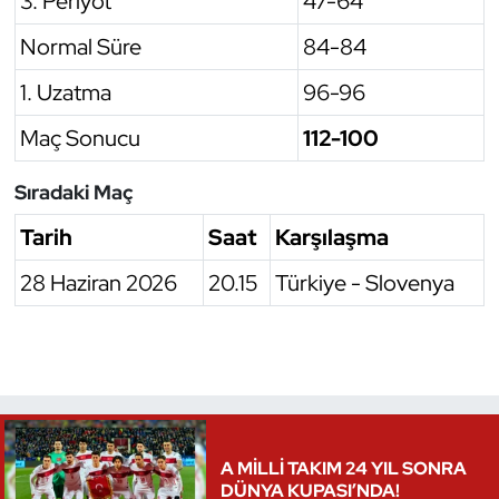
3. Periyot
47-64
Triatlon
Normal Süre
84-84
1. Uzatma
96-96
Voleybol
Maç Sonucu
112-100
Vücut Geliştirme Fitness
Sıradaki Maç
Wushu Kungfu
Tarih
Saat
Karşılaşma
Yelken
28 Haziran 2026
20.15
Türkiye - Slovenya
Yüzme
A MİLLİ TAKIM 24 YIL SONRA
DÜNYA KUPASI’NDA!