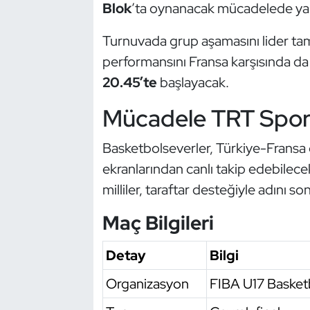
Güreş
Blok
’ta oynanacak mücadelede yarı 
Turnuvada grup aşamasını lider tama
Halter
performansını Fransa karşısında da 
Hava Sporları
20.45’te
başlayacak.
Mücadele TRT Spor 
Hentbol
İşitme Engelli Sporcular
Basketbolseverler, Türkiye-Fransa 
ekranlarından canlı takip edebilece
Judo ve Kuraş
milliler, taraftar desteğiyle adını s
Kano ve Rafting
Maç Bilgileri
Karate
Detay
Bilgi
Organizasyon
FIBA U17 Basket
Kayak