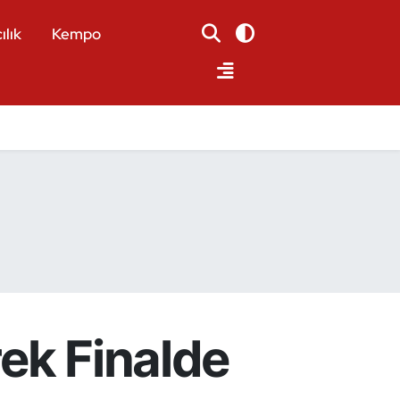
ılık
Kempo
rek Finalde