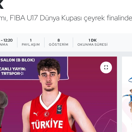
k
ımı, FIBA U17 Dünya Kupası çeyrek finalinde
- 12:20
1
8
1 DK
ANMA
PAYLAŞIM
GÖSTERIM
OKUNMA SÜRESI