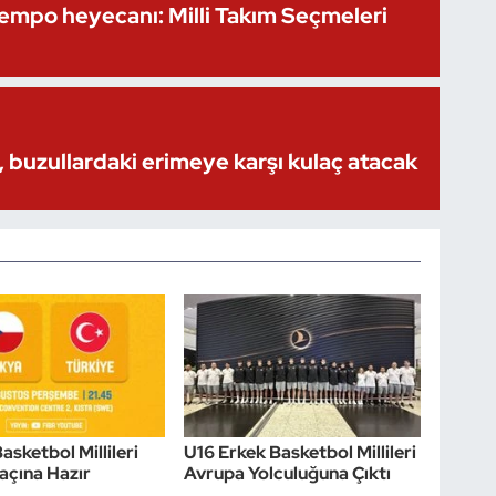
Kempo heyecanı: Milli Takım Seçmeleri
 buzullardaki erimeye karşı kulaç atacak
asketbol Millileri
U16 Erkek Basketbol Millileri
açına Hazır
Avrupa Yolculuğuna Çıktı