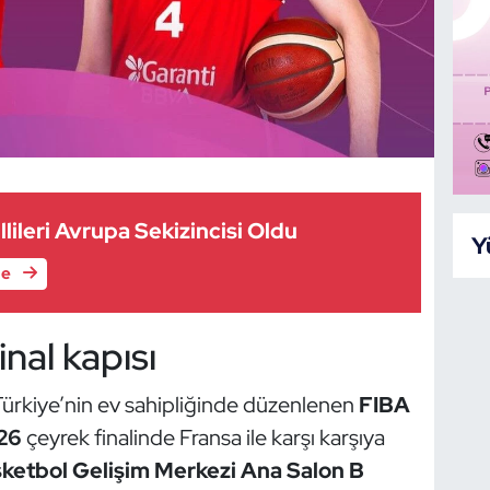
lileri Avrupa Sekizincisi Oldu
Y
le
final kapısı
ı, Türkiye’nin ev sahipliğinde düzenlenen
FIBA
26
çeyrek finalinde Fransa ile karşı karşıya
sketbol Gelişim Merkezi Ana Salon B