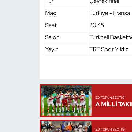
Tur
Çeyrek final
Kempo
Maç
Türkiye - Fransa
Kick Boks
Saat
20.45
Kürek
Salon
Turkcell Basketb
Yayın
TRT Spor Yıldız
Masa Tenisi
Modern Pentatlon
Motor Sporları
Muay Thai
EDITÖRÜN SEÇTIĞI
A MİLLİ TAK
Okçuluk
Optimist
EDITÖRÜN SEÇTIĞI