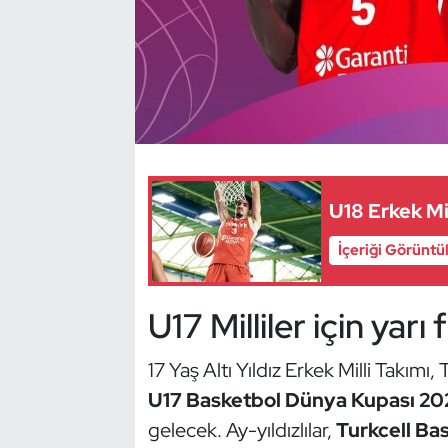
Dans Sporları
Dövüş Sanatı
E-Spor
Eskrim
U18 Erkek Mil
Futbol
İçeriği Görüntü
Futsal
U17 Milliler için yarı 
Genel
17 Yaş Altı Yıldız Erkek Milli Takım
U17 Basketbol Dünya Kupası 20
Golf
gelecek. Ay-yıldızlılar,
Turkcell Ba