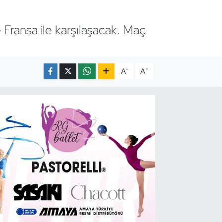
 Fransa ile karşılaşacak. Maç
-
+
A
A