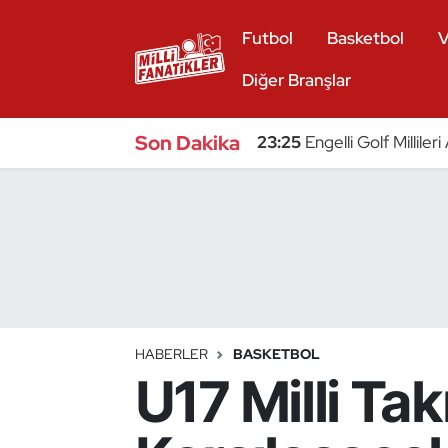
Futbol
Basketbol
V
Atıcılık
Diğer Branşlar
Atletizm
Son Dakika
23:25
Engelli Golf Millile
Badminton
Basketbol
Beyzbol
Bilardo
HABERLER
BASKETBOL
U17 Milli Ta
Binicilik
Bisiklet