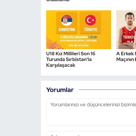
Triatlon
Voleybol
Vücut Geliştirme Fitness
U18 Kız Millileri Son 16
A Erkek 
Wushu Kungfu
Turunda Sırbistan'la
Maçının B
Karşılaşacak
Yelken
Yorumlar
Yüzme