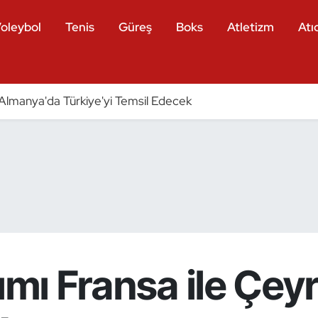
oleybol
Tenis
Güreş
Boks
Atletizm
Atıc
ri Almanya'da Türkiye'yi Temsil Edecek
kımı Fransa ile Çey