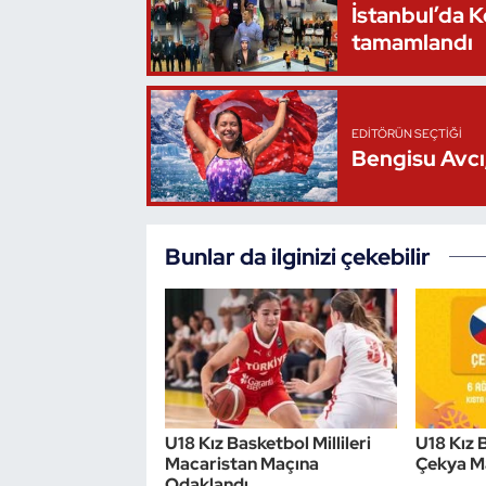
İstanbul’da 
Oryantiring
tamamlandı
Özel Sporcular
EDITÖRÜN SEÇTIĞI
Paralimpik
Bengisu Avcı,
Ragbi
Satranç
Bunlar da ilginizi çekebilir
Su Topu
Sualtı Sporları
Tekvando
U18 Kız Basketbol Millileri
U18 Kız B
Macaristan Maçına
Çekya M
Tenis
Odaklandı