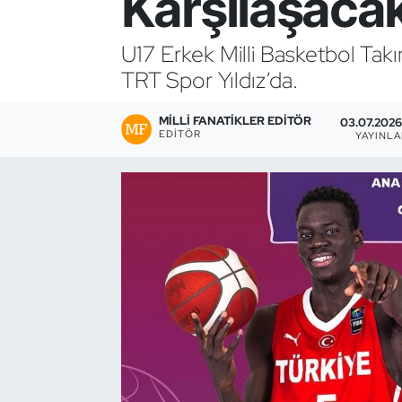
Karşılaşaca
Bocce Bowling Dart
U17 Erkek Milli Basketbol Tak
TRT Spor Yıldız’da.
Boks
MILLI FANATIKLER EDITÖR
Briç
03.07.2026 
EDITÖR
YAYINL
Buz Hokeyi
Buz Pateni
Çim Hokeyi
Cimnastik
Curling
Dağcılık