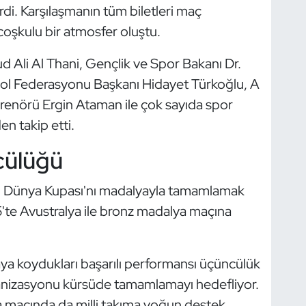
di. Karşılaşmanın tüm biletleri maç
coşkulu bir atmosfer oluştu.
Ali Al Thani, Gençlik ve Spor Bakanı Dr.
ol Federasyonu Başkanı Hidayet Türkoğlu, A
trenörü Ergin Ataman ile çok sayıda spor
en takip etti.
cülüğü
bol Dünya Kupası'nı madalyayla tamamlamak
5'te Avustralya ile bronz madalya maçına
aya koydukları başarılı performansı üçüncülük
nizasyonu kürsüde tamamlamayı hedefliyor.
 maçında da milli takıma yoğun destek