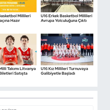
asketbol Millileri
U16 Erkek Basketbol Millileri
açına Hazır
Avrupa Yolculuğuna Çıktı
Milli Takımı Litvanya
U16 Kız Millileri Turnuvaya
iletleri Satışta
Galibiyetle Başladı