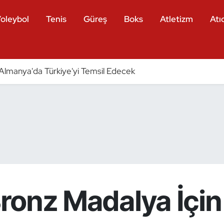
oleybol
Tenis
Güreş
Boks
Atletizm
Atıc
ri Almanya'da Türkiye'yi Temsil Edecek
 Bronz Madalya İçi