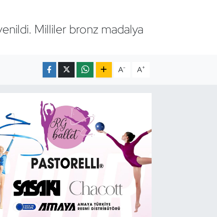
enildi. Milliler bronz madalya
-
+
A
A