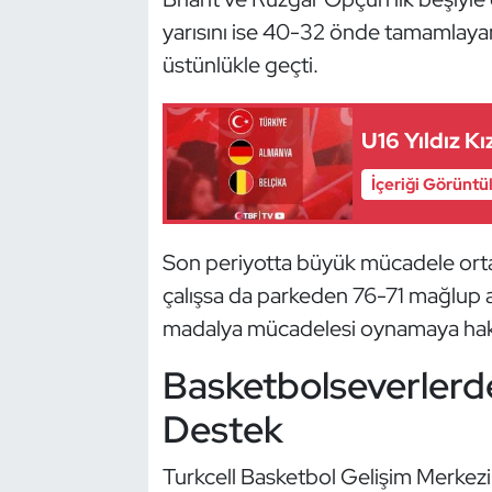
Güreş
yarısını ise 40-32 önde tamamlayan
üstünlükle geçti.
Halter
Hava Sporları
U16 Yıldız Kı
Hentbol
İçeriği Görüntü
İşitme Engelli Sporcular
Son periyotta büyük mücadele ortay
Judo ve Kuraş
çalışsa da parkeden 76-71 mağlup ay
madalya mücadelesi oynamaya hak
Kano ve Rafting
Basketbolseverlerde
Karate
Destek
Kayak
Turkcell Basketbol Gelişim Merkezi