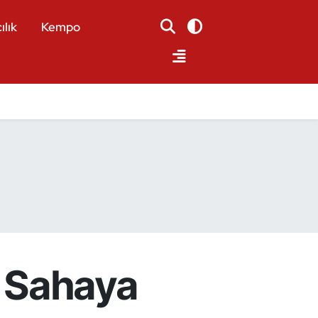
ılık
Kempo
n Sahaya