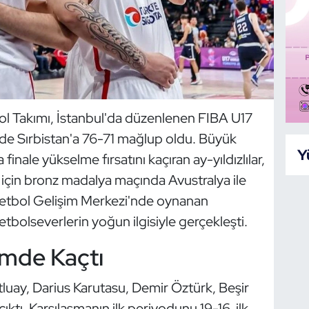
tbol Takımı, İstanbul'da düzenlenen FIBA U17
nde Sırbistan'a 76-71 mağlup oldu. Büyük
Y
nale yükselme fırsatını kaçıran ay-yıldızlılar,
çin bronz madalya maçında Avustralya ile
sketbol Gelişim Merkezi'nde oynanan
tbolseverlerin yoğun ilgisiyle gerçekleşti.
ümde Kaçtı
utluay, Darius Karutasu, Demir Öztürk, Beşir
ıktı. Karşılaşmanın ilk periyodunu 19-16, ilk