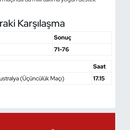
aki Karşılaşma
Sonuç
71-76
Saat
vustralya (Üçüncülük Maçı)
17.15