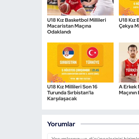
U18 Kız Basketbol Millileri
U18 Kız B
Macaristan Maçına
Çekya M
Odaklandı
U18 Kız Millileri Son 16
A Erkek 
Turunda Sırbistan'la
Maçının B
Karşılaşacak
Yorumlar