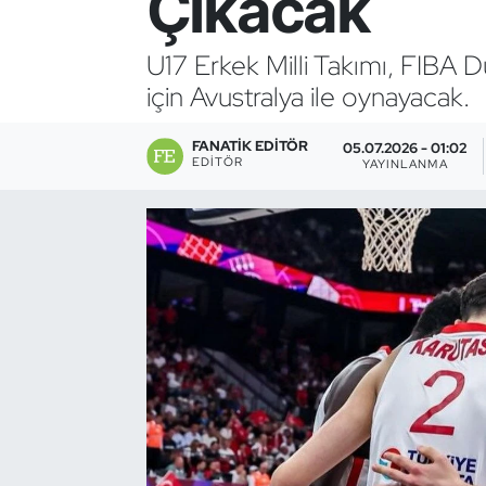
Çıkacak
Bocce Bowling Dart
U17 Erkek Milli Takımı, FIBA Dü
için Avustralya ile oynayacak.
Boks
FANATIK EDITÖR
Briç
05.07.2026 - 01:02
EDITÖR
YAYINLANMA
Buz Hokeyi
Buz Pateni
Çim Hokeyi
Cimnastik
Curling
Dağcılık