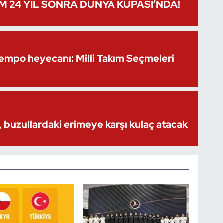
IM 24 YIL SONRA DÜNYA KUPASI’NDA!
Kempo heyecanı: Milli Takım Seçmeleri
 buzullardaki erimeye karşı kulaç atacak