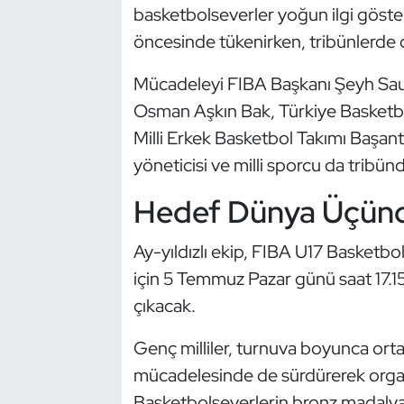
basketbolseverler yoğun ilgi göster
Kempo
öncesinde tükenirken, tribünlerde 
Kick Boks
Mücadeleyi FIBA Başkanı Şeyh Saud 
Kürek
Osman Aşkın Bak, Türkiye Basketb
Milli Erkek Basketbol Takımı Başan
Masa Tenisi
yöneticisi ve milli sporcu da tribünd
Modern Pentatlon
Hedef Dünya Üçün
Motor Sporları
Ay-yıldızlı ekip, FIBA U17 Basket
için 5 Temmuz Pazar günü saat 17.1
Muay Thai
çıkacak.
Okçuluk
Genç milliler, turnuva boyunca ort
mücadelesinde de sürdürerek orga
Optimist
Basketbolseverlerin bronz madalya