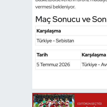
vermesi bekleniyor.
Oryantiring
Maç Sonucu ve Sonr
Özel Sporcular
Karşılaşma
Paralimpik
Türkiye - Sırbistan
Ragbi
Tarih
Karşılaşma
Satranç
5 Temmuz 2026
Türkiye - A
Su Topu
Sualtı Sporları
Tekvando
Tenis
EDITÖRÜN SEÇTIĞI