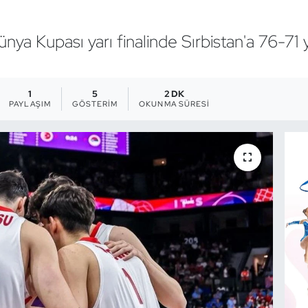
nya Kupası yarı finalinde Sırbistan'a 76-71 y
1
5
2 DK
PAYLAŞIM
GÖSTERIM
OKUNMA SÜRESI