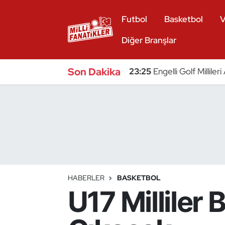
Futbol
Basketbol
V
Atıcılık
Diğer Branşlar
Atletizm
Son Dakika
23:25
Engelli Golf Millile
Badminton
Basketbol
Beyzbol
Bilardo
HABERLER
BASKETBOL
U17 Milliler
Binicilik
Bisiklet