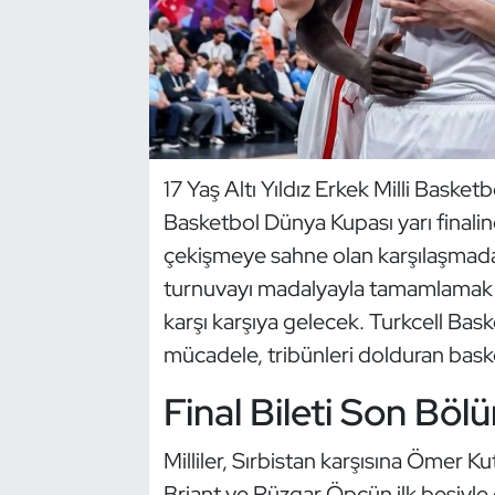
Dans Sporları
Dövüş Sanatı
E-Spor
17 Yaş Altı Yıldız Erkek Milli Baske
Basketbol Dünya Kupası yarı finali
Eskrim
çekişmeye sahne olan karşılaşmada fi
Futbol
turnuvayı madalyayla tamamlamak i
karşı karşıya gelecek. Turkcell Ba
Futsal
mücadele, tribünleri dolduran baske
Genel
Final Bileti Son Böl
Golf
Milliler, Sırbistan karşısına Ömer K
Briant ve Rüzgar Öpçün ilk beşiyle ç