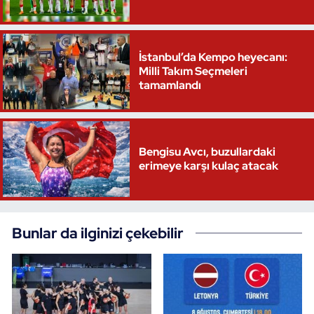
İstanbul’da Kempo heyecanı:
Milli Takım Seçmeleri
tamamlandı
Bengisu Avcı, buzullardaki
erimeye karşı kulaç atacak
Bunlar da ilginizi çekebilir