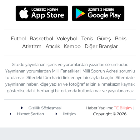
Futbol
Basketbol
Voleybol
Tenis
Güreş
Boks
Atletizm
Atıcılık
Kempo
Diğer Branşlar
Sitede yayınlanan içerik ve yorumlardan yazarları sorumludur.
Yayınlanan yorumlardan Milli Fanatikler | Milli Sporun Adresi sorumlu
tutulamaz. Sitedeki tüm harici linkler ayrı bir sayfada açılır. Sitemizde
yayınlanan haber, köşe yazıları ve fotoğraflar izin alınmaksızın kaynak
gösterilse dahi, herhangi bir ortamda kullanılamaz ve yayınlanamaz
Gizlilik Sözleşmesi
Haber Yazılımı:
TE Bilişim
|
Hizmet Şartları
İletişim
Copyright © 2026