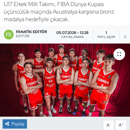
U17 Erkek Milli Takımı, FIBA Dünya Kupası
Bocce Bowling Dart
üçüncülük maçında Avustralya karşısına bronz
madalya hedefiyle çıkacak.
Boks
FANATIK EDITÖR
05.07.2026 - 12:28
1
EDITÖR
YAYINLANMA
PAYLAŞIM
GÖ
Briç
Buz Hokeyi
Buz Pateni
Çim Hokeyi
Cimnastik
Curling
Paylaş
-
+
A
A
Dağcılık