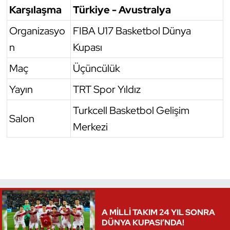
Karşılaşma
Türkiye - Avustralya
Triatlon
Organizasyo
FIBA U17 Basketbol Dünya
n
Kupası
Voleybol
Maç
Üçüncülük
Vücut Geliştirme Fitness
Yayın
TRT Spor Yıldız
Wushu Kungfu
Turkcell Basketbol Gelişim
Salon
Yelken
Merkezi
Yüzme
A MİLLİ TAKIM 24 YIL SONRA
DÜNYA KUPASI’NDA!