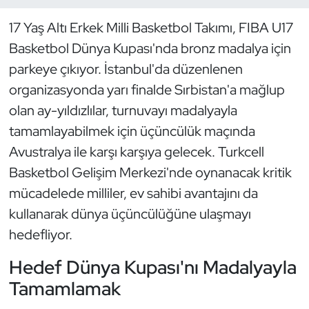
17 Yaş Altı Erkek Milli Basketbol Takımı, FIBA U17
Dans Sporları
Basketbol Dünya Kupası'nda bronz madalya için
Dövüş Sanatı
parkeye çıkıyor. İstanbul'da düzenlenen
organizasyonda yarı finalde Sırbistan'a mağlup
E-Spor
olan ay-yıldızlılar, turnuvayı madalyayla
tamamlayabilmek için üçüncülük maçında
Eskrim
Avustralya ile karşı karşıya gelecek. Turkcell
Basketbol Gelişim Merkezi'nde oynanacak kritik
Futbol
mücadelede milliler, ev sahibi avantajını da
Futsal
kullanarak dünya üçüncülüğüne ulaşmayı
hedefliyor.
Genel
Hedef Dünya Kupası'nı Madalyayla
Golf
Tamamlamak