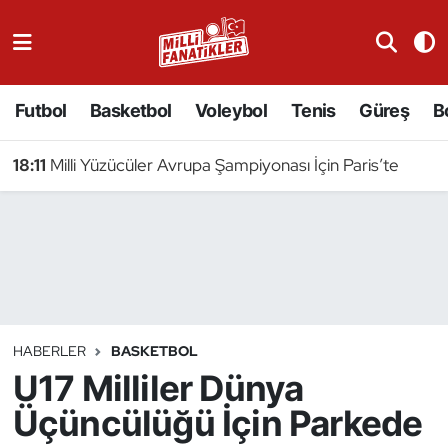
Atıcılık
Futbol
Basketbol
Voleybol
Tenis
Güreş
B
Atletizm
18:11
Milli Yüzücüler Avrupa Şampiyonası İçin Paris’te
Badminton
Basketbol
Beyzbol
Bilardo
HABERLER
BASKETBOL
U17 Milliler Dünya
Binicilik
Üçüncülüğü İçin Parkede
Bisiklet