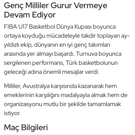
Genç Milliler Gurur Vermeye
Oryantiring
Devam Ediyor
Özel Sporcular
FIBA U17 Basketbol Dünya Kupası boyunca
ortaya koyduğu mücadeleyle takdir toplayan ay-
Paralimpik
yıldızlı ekip, dünyanın en iyi genç takımları
arasında yer almayı başardı. Turnuva boyunca
Ragbi
sergilenen performans, Türk basketbolunun
Satranç
geleceği adına önemli mesajlar verdi.
Milliler, Avustralya karşısında kazanarak hem
Su Topu
emeklerinin karşılığını madalyayla almak hem de
Sualtı Sporları
organizasyonu mutlu bir şekilde tamamlamak
istiyor.
Tekvando
Maç Bilgileri
Tenis