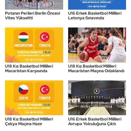
Potanın Perileri Berlin Öncesi
U16 Erkek Basketbol Millileri
Vites Yükseltti
Letonya Sınavında
U18 Kız Basketbol Millileri
U18 Kız Basketbol Millileri
Macaristan Karşısında
Macaristan Maçına Odaklandı
U18 Kız Basketbol Millileri
U16 Erkek Basketbol Millileri
Çekya Maçına Hazır
Avrupa Yolculuğuna Çıktı