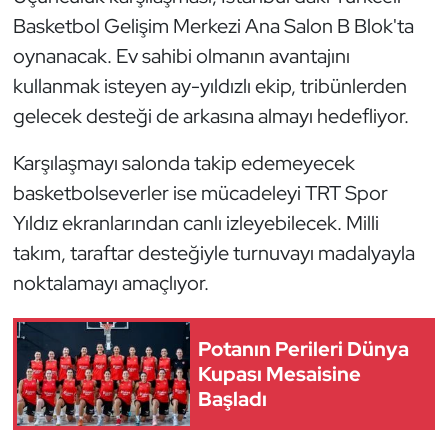
Kempo
Basketbol Gelişim Merkezi Ana Salon B Blok'ta
oynanacak. Ev sahibi olmanın avantajını
Kick Boks
kullanmak isteyen ay-yıldızlı ekip, tribünlerden
gelecek desteği de arkasına almayı hedefliyor.
Kürek
Karşılaşmayı salonda takip edemeyecek
Masa Tenisi
basketbolseverler ise mücadeleyi TRT Spor
Yıldız ekranlarından canlı izleyebilecek. Milli
Modern Pentatlon
takım, taraftar desteğiyle turnuvayı madalyayla
Motor Sporları
noktalamayı amaçlıyor.
Muay Thai
Potanın Perileri Dünya
Kupası Mesaisine
Okçuluk
Başladı
Optimist