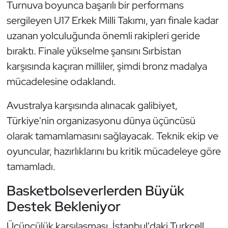
Güreş
Turnuva boyunca başarılı bir performans
sergileyen U17 Erkek Milli Takımı, yarı finale kadar
Halter
uzanan yolculuğunda önemli rakipleri geride
bıraktı. Finale yükselme şansını Sırbistan
Hava Sporları
karşısında kaçıran milliler, şimdi bronz madalya
mücadelesine odaklandı.
Hentbol
Avustralya karşısında alınacak galibiyet,
İşitme Engelli Sporcular
Türkiye'nin organizasyonu dünya üçüncüsü
Judo ve Kuraş
olarak tamamlamasını sağlayacak. Teknik ekip ve
oyuncular, hazırlıklarını bu kritik mücadeleye göre
Kano ve Rafting
tamamladı.
Karate
Basketbolseverlerden Büyük
Destek Bekleniyor
Kayak
Üçüncülük karşılaşması, İstanbul'daki Turkcell