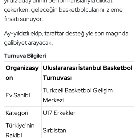
yıldız adaylarının performanslarıyla dikkat
çekerken, geleceğin basketbolcularını izleme
Oryantiring
fırsatı sunuyor.
Özel Sporcular
Ay-yıldızlı ekip, taraftar desteğiyle son maçında
Paralimpik
galibiyet arayacak.
Turnuva Bilgileri
Ragbi
Organizasy
Uluslararası İstanbul Basketbol
Satranç
on
Turnuvası
Su Topu
Turkcell Basketbol Gelişim
Ev Sahibi
Merkezi
Sualtı Sporları
Kategori
U17 Erkekler
Tekvando
Türkiye'nin
Sırbistan
Tenis
Rakibi