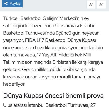
Paylaş
-
+
A
A
Dans Sporları
Turkcell Basketbol Gelişim Merkezi'nin ev
Dövüş Sanatı
sahipliğinde düzenlenen Uluslararası İstanbul
Basketbol Turnuvası'nda üçüncü gün heyecanı
E-Spor
yaşanıyor. FIBA U17 Basketbol Dünya Kupası
öncesinde son hazırlık organizasyonlarından biri
Eskrim
olan turnuvada, 17 Yaş Altı Yıldız Erkek Milli
Futbol
Takımımız son maçında Sırbistan ile karşı karşıya
gelecek. Genç milliler, güçlü rakibi karşısında
Futsal
kazanarak organizasyonu moralli tamamlamayı
hedefliyor.
Genel
Dünya Kupası öncesi önemli prova
Golf
Uluslararası İstanbul Basketbol Turnuvası, 27