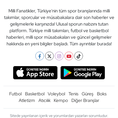
Milli Fanatikler, Türkiye'nin tüm spor branşlarında milli
takımlar, sporcular ve müsabakalara dair son haberler ve
gelişmelerle karşınızda! Ulusal sporun nabzını tutan
platform. Türkiye milli takımları, futbol ve basketbol
haberleri, milli spor müsabakaları ve güncel gelişmeler
hakkında en yeni bilgiler başladı. Tüm ayrıntılar burada!
Futbol
Basketbol
Voleybol
Tenis
Güreş
Boks
Atletizm
Atıcılık
Kempo
Diğer Branşlar
Sitede yayınlanan içerik ve yorumlardan yazarları sorumludur.