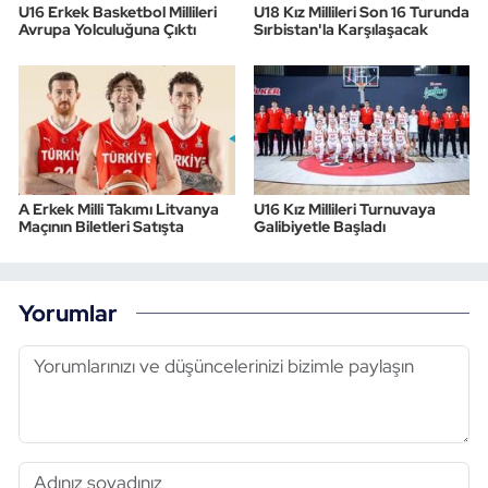
U16 Erkek Basketbol Millileri
U18 Kız Millileri Son 16 Turunda
Avrupa Yolculuğuna Çıktı
Sırbistan'la Karşılaşacak
A Erkek Milli Takımı Litvanya
U16 Kız Millileri Turnuvaya
Maçının Biletleri Satışta
Galibiyetle Başladı
Yorumlar