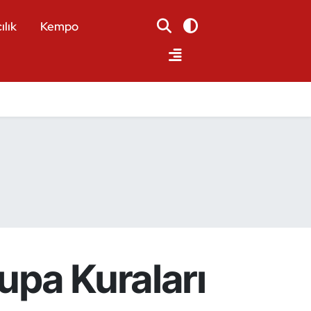
ılık
Kempo
rupa Kuraları