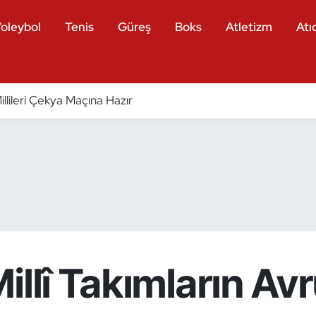
oleybol
Tenis
Güreş
Boks
Atletizm
Atıc
llileri Çekya Maçına Hazır
illî Takımların Av