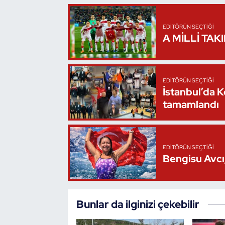
Triatlon
EDITÖRÜN SEÇTIĞI
A MİLLİ TAK
Voleybol
Vücut Geliştirme Fitness
EDITÖRÜN SEÇTIĞI
İstanbul’da 
Wushu Kungfu
tamamlandı
Yelken
Yüzme
EDITÖRÜN SEÇTIĞI
Bengisu Avcı,
Bunlar da ilginizi çekebilir