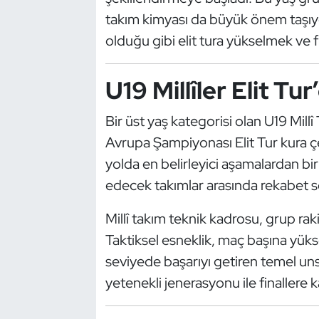
Kempo
takım kimyası da büyük önem taşıy
olduğu gibi elit tura yükselmek ve f
Kick Boks
U19 Millîler Elit Tu
Kürek
Bir üst yaş kategorisi olan U19 Mil
Masa Tenisi
Avrupa Şampiyonası Elit Tur kura çek
Modern Pentatlon
yolda en belirleyici aşamalardan bir
edecek takımlar arasında rekabet s
Motor Sporları
Millî takım teknik kadrosu, grup ra
Muay Thai
Taktiksel esneklik, maç başına yü
seviyede başarıyı getiren temel un
Okçuluk
yetenekli jenerasyonu ile finallere 
Optimist