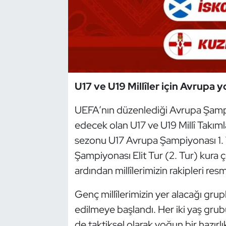
Dans Sporları
Dövüş Sanatı
E-Spor
U17 ve U19 Millîler için Avrupa 
Eskrim
UEFA’nın düzenlediği Avrupa Şamp
edecek olan U17 ve U19 Millî Takıml
Futbol
sezonu U17 Avrupa Şampiyonası 1.
Futsal
Şampiyonası Elit Tur (2. Tur) kura çe
ardından millîlerimizin rakipleri res
Genel
Genç millîlerimizin yer alacağı grupla
Golf
edilmeye başlandı. Her iki yaş grub
de taktiksel olarak yoğun bir hazırl