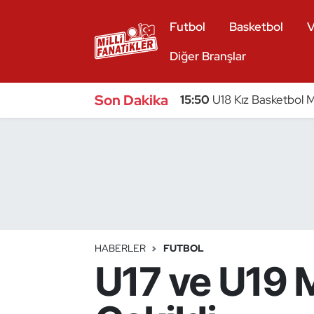
Futbol
Basketbol
V
Atıcılık
Diğer Branşlar
Atletizm
Son Dakika
15:50
U18 Kız Basketbol Mi
Badminton
Basketbol
Beyzbol
Bilardo
HABERLER
FUTBOL
U17 ve U19 M
Binicilik
Bisiklet