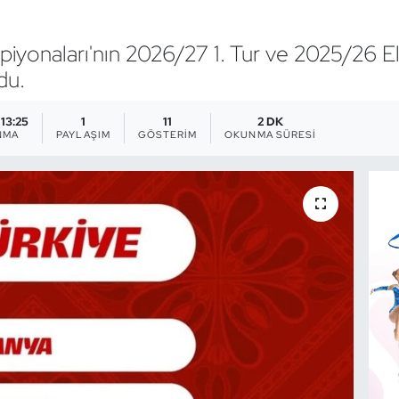
naları'nın 2026/27 1. Tur ve 2025/26 Elit Tu
du.
 13:25
1
11
2 DK
NMA
PAYLAŞIM
GÖSTERIM
OKUNMA SÜRESI