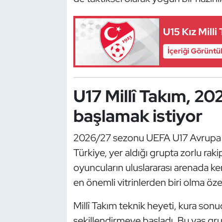
Güreş
Halter
U15 Kız Mill
İçeriği Görüntü
Hava Sporları
Hentbol
U17 Millî Takım, 2
İşitme Engelli Sporcular
başlamak istiyor
Judo ve Kuraş
2026/27 sezonu UEFA U17 Avrupa Şa
Türkiye, yer aldığı grupta zorlu ra
Kano ve Rafting
oyuncuların uluslararası arenada kend
Karate
en önemli vitrinlerden biri olma özell
Millî Takım teknik heyeti, kura sonu
Kayak
şekillendirmeye başladı. Bu yaş gru