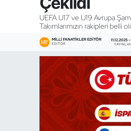
Çekildi
Bocce Bowling Dart
UEFA U17 ve U19 Avrupa Şampiyo
Takımlarımızın rakipleri belli ol
Boks
MILLI FANATIKLER EDITÖR
Briç
11.12.2025 -
EDITÖR
YAYINLA
Buz Hokeyi
Buz Pateni
Çim Hokeyi
Cimnastik
Curling
Dağcılık