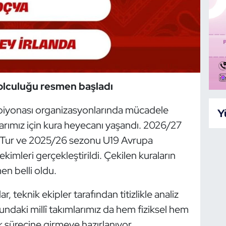
yolculuğu resmen başladı
iyonası organizasyonlarında mücadele
Y
arımız için kura heyecanı yaşandı. 2026/27
 Tur ve 2025/26 sezonu U19 Avrupa
kimleri gerçekleştirildi. Çekilen kuraların
men belli oldu.
r, teknik ekipler tarafından titizlikle analiz
undaki millî takımlarımız da hem fiziksel hem
ık sürecine girmeye hazırlanıyor.