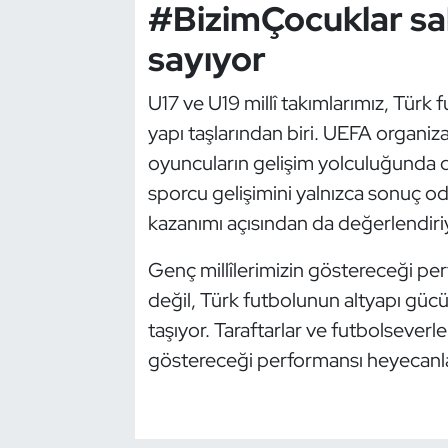
#BizimÇocuklar sa
Oryantiring
sayıyor
Özel Sporcular
U17 ve U19 millî takımlarımız, Türk
yapı taşlarından biri. UEFA organiza
Paralimpik
oyuncuların gelişim yolculuğunda da
Ragbi
sporcu gelişimini yalnızca sonuç od
kazanımı açısından da değerlendiri
Satranç
Genç millîlerimizin göstereceği per
Su Topu
değil, Türk futbolunun altyapı gü
taşıyor. Taraftarlar ve futbolsever
Sualtı Sporları
göstereceği performansı heyecanla
Tekvando
Tenis