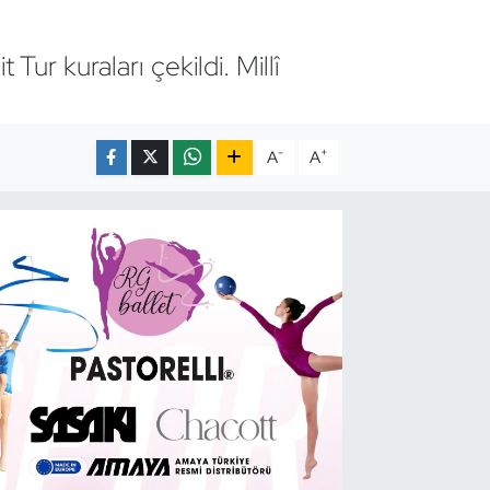
r kuraları çekildi. Millî
-
+
A
A