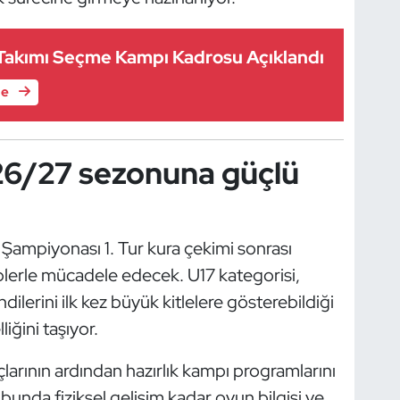
i Takımı Seçme Kampı Kadrosu Açıklandı
le
026/27 sezonuna güçlü
mpiyonası 1. Tur kura çekimi sonrası
kiplerle mücadele edecek. U17 kategorisi,
ilerini ilk kez büyük kitlelere gösterebildiği
iğini taşıyor.
çlarının ardından hazırlık kampı programlarını
bunda fiziksel gelişim kadar oyun bilgisi ve