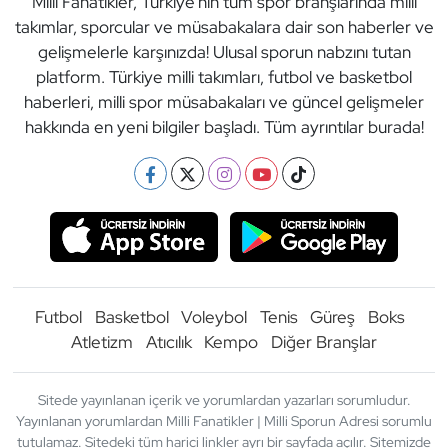
Milli Fanatikler, Türkiye'nin tüm spor branşlarında milli
takımlar, sporcular ve müsabakalara dair son haberler ve
gelişmelerle karşınızda! Ulusal sporun nabzını tutan
platform. Türkiye milli takımları, futbol ve basketbol
haberleri, milli spor müsabakaları ve güncel gelişmeler
hakkında en yeni bilgiler başladı. Tüm ayrıntılar burada!
Futbol
Basketbol
Voleybol
Tenis
Güreş
Boks
Atletizm
Atıcılık
Kempo
Diğer Branşlar
Sitede yayınlanan içerik ve yorumlardan yazarları sorumludur.
Yayınlanan yorumlardan Milli Fanatikler | Milli Sporun Adresi sorumlu
tutulamaz. Sitedeki tüm harici linkler ayrı bir sayfada açılır. Sitemizde