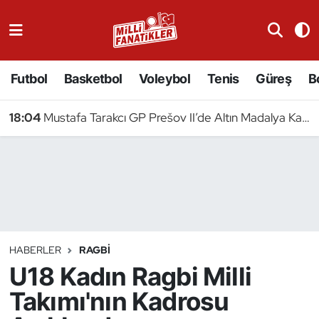
Atıcılık
Futbol
Basketbol
Voleybol
Tenis
Güreş
B
Atletizm
18:04
Mustafa Tarakcı GP Prešov II’de Altın Madalya Kazandı
Badminton
Basketbol
Beyzbol
Bilardo
HABERLER
RAGBI
U18 Kadın Ragbi Milli
Binicilik
Takımı'nın Kadrosu
Bisiklet