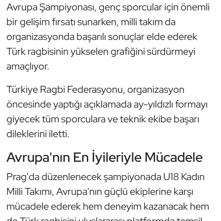
Avrupa Şampiyonası, genç sporcular için önemli
Kempo
bir gelişim fırsatı sunarken, milli takım da
Kick Boks
organizasyonda başarılı sonuçlar elde ederek
Türk ragbisinin yükselen grafiğini sürdürmeyi
Kürek
amaçlıyor.
Masa Tenisi
Türkiye Ragbi Federasyonu, organizasyon
öncesinde yaptığı açıklamada ay-yıldızlı formayı
Modern Pentatlon
giyecek tüm sporculara ve teknik ekibe başarı
dileklerini iletti.
Motor Sporları
Avrupa'nın En İyileriyle Mücadele
Muay Thai
Prag'da düzenlenecek şampiyonada U18 Kadın
Okçuluk
Milli Takımı, Avrupa'nın güçlü ekiplerine karşı
mücadele ederek hem deneyim kazanacak hem
Optimist
de Türk ragbisini uluslararası platformda temsil