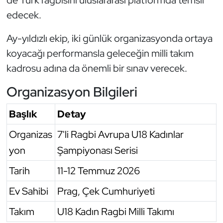
edecek.
Oryantiring
Ay-yıldızlı ekip, iki günlük organizasyonda ortaya
Özel Sporcular
koyacağı performansla geleceğin milli takım
Paralimpik
kadrosu adına da önemli bir sınav verecek.
Organizasyon Bilgileri
Ragbi
Başlık
Detay
Satranç
Organizas
7'li Ragbi Avrupa U18 Kadınlar
Su Topu
yon
Şampiyonası Serisi
Sualtı Sporları
Tarih
11-12 Temmuz 2026
Ev Sahibi
Prag, Çek Cumhuriyeti
Tekvando
Takım
U18 Kadın Ragbi Milli Takımı
Tenis