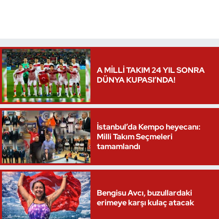
Triatlon
Voleybol
Vücut Geliştirme Fitness
A MİLLİ TAKIM 24 YIL SONRA
DÜNYA KUPASI’NDA!
Wushu Kungfu
Yelken
İstanbul’da Kempo heyecanı:
Milli Takım Seçmeleri
Yüzme
tamamlandı
Bengisu Avcı, buzullardaki
erimeye karşı kulaç atacak