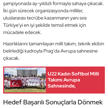
Güreş
şampiyonada ay-yıldızlı formayla sahaya çıkacak.
İki gün sürecek organizasyonda milliler,
Halter
uluslararası tecrübe kazanmanın yanı sıra
Türkiye'yi en iyi şekilde temsil etmek için
Hava Sporları
mücadele edecek.
Hentbol
Hazırlıklarını tamamlayan milli takım, teknik ekibin
belirlediği kadroyla Prag'da Avrupa sahnesine
İşitme Engelli Sporcular
çıkacak.
Judo ve Kuraş
U22 Kadın Softbol Milli
Kano ve Rafting
Takımı Avrupa
Sahnesinde,
Karate
Kayak
Hedef Başarılı Sonuçlarla Dönmek