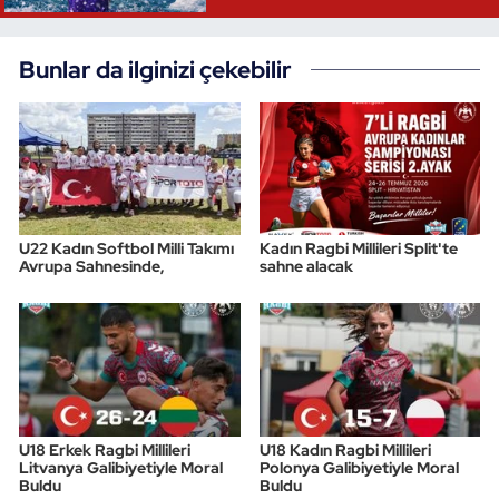
Bunlar da ilginizi çekebilir
U22 Kadın Softbol Milli Takımı
Kadın Ragbi Millileri Split'te
Avrupa Sahnesinde,
sahne alacak
U18 Erkek Ragbi Millileri
U18 Kadın Ragbi Millileri
Litvanya Galibiyetiyle Moral
Polonya Galibiyetiyle Moral
Buldu
Buldu