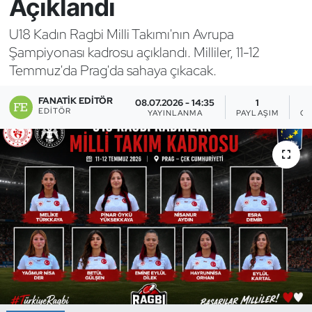
Açıklandı
Bocce Bowling Dart
U18 Kadın Ragbi Milli Takımı'nın Avrupa
Şampiyonası kadrosu açıklandı. Milliler, 11-12
Boks
Temmuz'da Prag'da sahaya çıkacak.
Briç
FANATIK EDITÖR
08.07.2026 - 14:35
1
EDITÖR
YAYINLANMA
PAYLAŞIM
GÖ
Buz Hokeyi
Buz Pateni
Çim Hokeyi
Cimnastik
Curling
Dağcılık