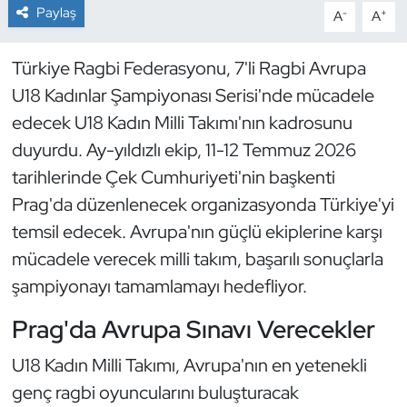
Paylaş
-
+
A
A
Dans Sporları
Türkiye Ragbi Federasyonu, 7'li Ragbi Avrupa
Dövüş Sanatı
U18 Kadınlar Şampiyonası Serisi'nde mücadele
edecek U18 Kadın Milli Takımı'nın kadrosunu
E-Spor
duyurdu. Ay-yıldızlı ekip, 11-12 Temmuz 2026
tarihlerinde Çek Cumhuriyeti'nin başkenti
Eskrim
Prag'da düzenlenecek organizasyonda Türkiye'yi
Futbol
temsil edecek. Avrupa'nın güçlü ekiplerine karşı
mücadele verecek milli takım, başarılı sonuçlarla
Futsal
şampiyonayı tamamlamayı hedefliyor.
Genel
Prag'da Avrupa Sınavı Verecekler
U18 Kadın Milli Takımı, Avrupa'nın en yetenekli
Golf
genç ragbi oyuncularını buluşturacak