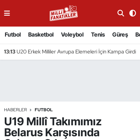
Atıcılık
Futbol
Basketbol
Voleybol
Tenis
Güreş
B
Atletizm
13:13
U20 Erkek Milliler Avrupa Elemeleri İçin Kampa Girdi
Badminton
Basketbol
Beyzbol
Bilardo
HABERLER
FUTBOL
U19 Millî Takımımız
Binicilik
Belarus Karşısında
Bisiklet