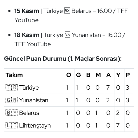
15 Kasım
| Türkiye 🆚 Belarus –
16.00 / TFF
Triatlon
YouTube
Voleybol
18 Kasım
| Türkiye 🆚 Yunanistan –
16.00 /
TFF YouTube
Vücut Geliştirme Fitness
Güncel Puan Durumu (1. Maçlar Sonrası):
Wushu Kungfu
Takım
O
G
B
M
A
Y
P
Yelken
🇹🇷 Türkiye
1
1
0
0
7
0
3
Yüzme
🇬🇷 Yunanistan
1
1
0
0
2
0
3
🇧🇾 Belarus
1
0
0
1
0
2
0
🇱🇮 Lihtenştayn
1
0
0
1
0
7
0