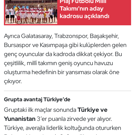
Plaj Futbolu Milli
Kempo
Takımı'nın aday
kadrosu açıklandı
Kick Boks
Ayrıca Galatasaray, Trabzonspor, Başakşehir,
Kürek
Bursaspor ve Kasımpaşa gibi kulüplerden gelen
Masa Tenisi
genç oyuncular da kadroda dikkat çekiyor. Bu
çeşitlilik, millî takımın geniş oyuncu havuzu
Modern Pentatlon
oluşturma hedefinin bir yansıması olarak öne
çıkıyor.
Motor Sporları
Muay Thai
Grupta avantaj Türkiye’de
Gruptaki ilk maçlar sonunda
Türkiye ve
Okçuluk
Yunanistan
3’er puanla zirvede yer alıyor.
Türkiye, averajla liderlik koltuğunda otururken
Optimist