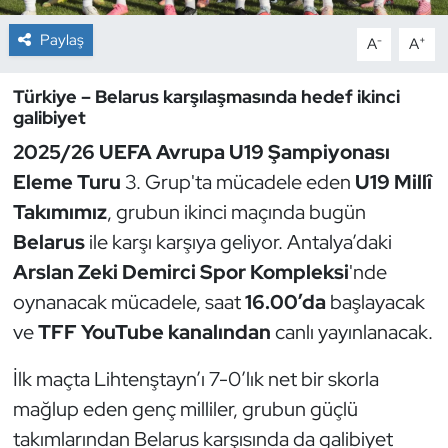
Paylaş
-
+
A
A
Dans Sporları
Türkiye – Belarus karşılaşmasında hedef ikinci
Dövüş Sanatı
galibiyet
E-Spor
2025/26 UEFA Avrupa U19 Şampiyonası
Eleme Turu
3. Grup'ta mücadele eden
U19 Millî
Eskrim
Takımımız
, grubun ikinci maçında bugün
Belarus
ile karşı karşıya geliyor. Antalya’daki
Futbol
Arslan Zeki Demirci Spor Kompleksi
'nde
oynanacak mücadele, saat
16.00’da
başlayacak
Futsal
ve
TFF YouTube kanalından
canlı yayınlanacak.
Genel
İlk maçta Lihtenştayn’ı 7-0’lık net bir skorla
Golf
mağlup eden genç milliler, grubun güçlü
takımlarından Belarus karşısında da galibiyet