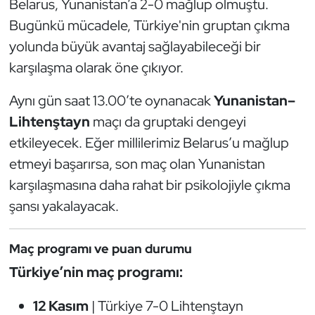
Belarus, Yunanistan’a 2-0 mağlup olmuştu.
Oryantiring
Bugünkü mücadele, Türkiye'nin gruptan çıkma
yolunda büyük avantaj sağlayabileceği bir
Özel Sporcular
karşılaşma olarak öne çıkıyor.
Paralimpik
Aynı gün saat 13.00’te oynanacak
Yunanistan–
Lihtenştayn
maçı da gruptaki dengeyi
Ragbi
etkileyecek. Eğer millilerimiz Belarus’u mağlup
etmeyi başarırsa, son maç olan Yunanistan
Satranç
karşılaşmasına daha rahat bir psikolojiyle çıkma
Su Topu
şansı yakalayacak.
Sualtı Sporları
Maç programı ve puan durumu
Türkiye’nin maç programı:
Tekvando
12 Kasım
| Türkiye 7-0 Lihtenştayn
Tenis