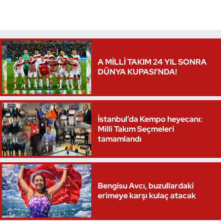
A MİLLİ TAKIM 24 YIL SONRA
DÜNYA KUPASI’NDA!
İstanbul’da Kempo heyecanı:
Milli Takım Seçmeleri
tamamlandı
Bengisu Avcı, buzullardaki
erimeye karşı kulaç atacak