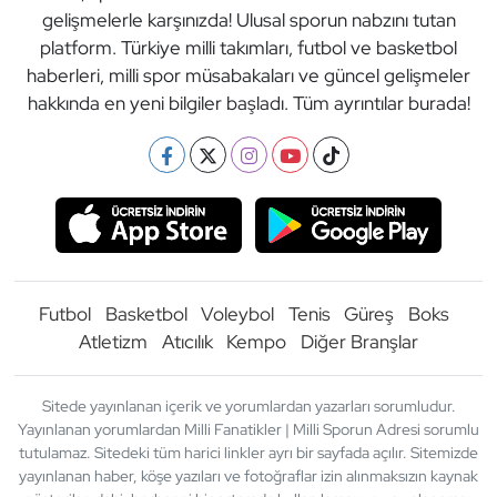
gelişmelerle karşınızda! Ulusal sporun nabzını tutan
platform. Türkiye milli takımları, futbol ve basketbol
haberleri, milli spor müsabakaları ve güncel gelişmeler
hakkında en yeni bilgiler başladı. Tüm ayrıntılar burada!
Futbol
Basketbol
Voleybol
Tenis
Güreş
Boks
Atletizm
Atıcılık
Kempo
Diğer Branşlar
Sitede yayınlanan içerik ve yorumlardan yazarları sorumludur.
Yayınlanan yorumlardan Milli Fanatikler | Milli Sporun Adresi sorumlu
tutulamaz. Sitedeki tüm harici linkler ayrı bir sayfada açılır. Sitemizde
yayınlanan haber, köşe yazıları ve fotoğraflar izin alınmaksızın kaynak