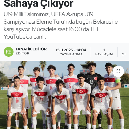
Sahaya Çıkıyor
Bocce Bowling Dart
U19 Millî Takımımız, UEFA Avrupa U19
Şampiyonası Eleme Turu’nda bugün Belarus ile
Boks
karşılaşıyor. Mücadele saat 16.00’da TFF
YouTube’da canlı.
Briç
FANATIK EDITÖR
15.11.2025 - 14:04
1
Buz Hokeyi
EDITÖR
YAYINLANMA
PAYLAŞIM
GÖS
Buz Pateni
Çim Hokeyi
Cimnastik
Curling
Dağcılık