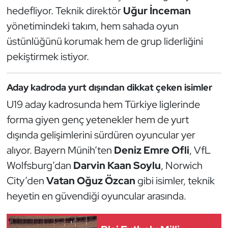
Güreş
hedefliyor. Teknik direktör
Uğur İnceman
yönetimindeki takım, hem sahada oyun
Halter
üstünlüğünü korumak hem de grup liderliğini
pekiştirmek istiyor.
Hava Sporları
Hentbol
Aday kadroda yurt dışından dikkat çeken isimler
U19 aday kadrosunda hem Türkiye liglerinde
İşitme Engelli Sporcular
forma giyen genç yetenekler hem de yurt
Judo ve Kuraş
dışında gelişimlerini sürdüren oyuncular yer
alıyor. Bayern Münih’ten
Deniz Emre Ofli
, VfL
Kano ve Rafting
Wolfsburg’dan
Darvin Kaan Soylu
, Norwich
City’den
Vatan Oğuz Özcan
gibi isimler, teknik
Karate
heyetin en güvendiği oyuncular arasında.
Kayak