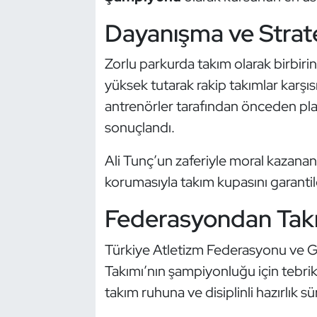
Kempo
Dayanışma ve Strate
Kick Boks
Zorlu parkurda takım olarak birbiri
yüksek tutarak rakip takımlar karşısı
Kürek
antrenörler tarafından önceden pl
Masa Tenisi
sonuçlandı.
Modern Pentatlon
Ali Tunç’un zaferiyle moral kazanan 
korumasıyla takım kupasını garantil
Motor Sporları
Federasyondan Tak
Muay Thai
Türkiye Atletizm Federasyonu ve G
Okçuluk
Takımı’nın şampiyonluğu için tebrik 
takım ruhuna ve disiplinli hazırlık sü
Optimist