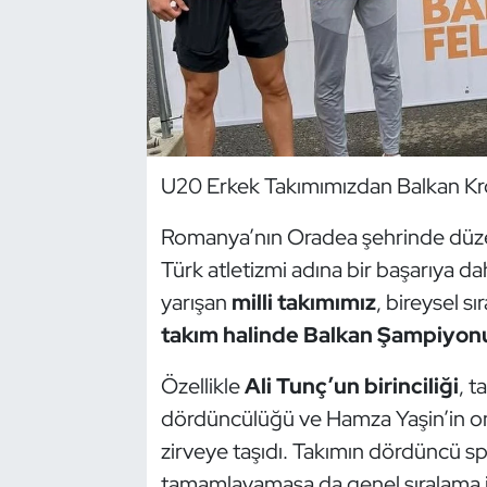
Dans Sporları
Dövüş Sanatı
E-Spor
U20 Erkek Takımımızdan Balkan Kr
Eskrim
Romanya’nın Oradea şehrinde dü
Türk atletizmi adına bir başarıya 
Futbol
yarışan
milli takımımız
, bireysel s
Futsal
takım halinde Balkan Şampiyon
Genel
Özellikle
Ali Tunç’un birinciliği
, t
dördüncülüğü ve Hamza Yaşin’in on 
Golf
zirveye taşıdı. Takımın dördüncü s
tamamlayamasa da genel sıralama içi