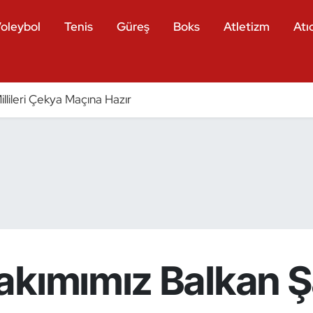
oleybol
Tenis
Güreş
Boks
Atletizm
Atıc
llileri Çekya Maçına Hazır
akımımız Balkan 