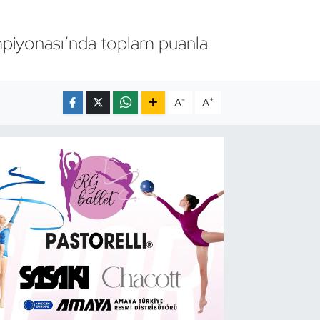
ampiyonası’nda toplam puanla
-
+
A
A