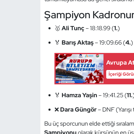
Güreş
Şampiyon Kadronun
Halter
🥇
Ali Tunç
– 18:18.99 (
1.
)
Hava Sporları
🏅
Barış Aktaş
– 19:09.66 (
4.
)
Hentbol
Avrupa At
İşitme Engelli Sporcular
İçeriği Gör
Judo ve Kuraş
Kano ve Rafting
🏅
Hamza Yaşin
– 19:41.25 (
11.
❌
Dara Güngör
– DNF (Yarışı
Karate
Bu üç sporcunun elde ettiği sıralam
Kayak
Şampiyonu
olarak kürsünün en üs