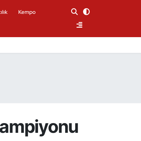
ılık
Kempo
Şampiyonu