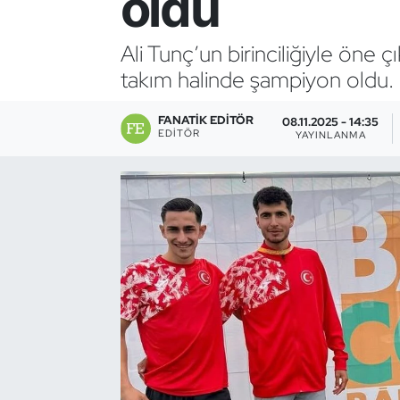
oldu
Bocce Bowling Dart
Ali Tunç’un birinciliğiyle ön
takım halinde şampiyon oldu.
Boks
FANATIK EDITÖR
Briç
08.11.2025 - 14:35
EDITÖR
YAYINLANMA
Buz Hokeyi
Buz Pateni
Çim Hokeyi
Cimnastik
Curling
Dağcılık