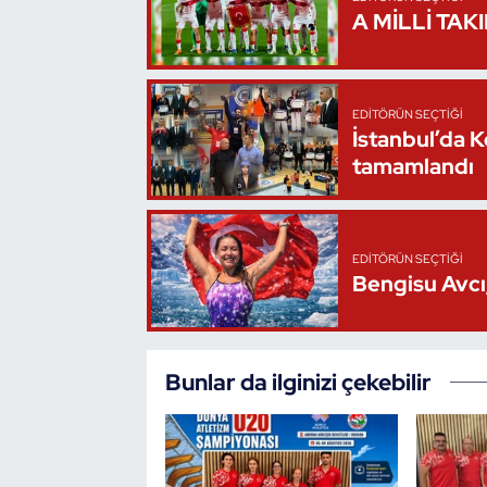
A MİLLİ TAK
Triatlon
Voleybol
EDITÖRÜN SEÇTIĞI
İstanbul’da 
Vücut Geliştirme Fitness
tamamlandı
Wushu Kungfu
EDITÖRÜN SEÇTIĞI
Yelken
Bengisu Avcı,
Yüzme
Bunlar da ilginizi çekebilir