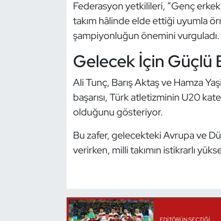
Federasyon yetkilileri, “Genç erkek 
Oryantiring
takım hâlinde elde ettiği uyumla ör
şampiyonluğun önemini vurguladı.
Özel Sporcular
Gelecek İçin Güçlü 
Paralimpik
Ali Tunç, Barış Aktaş ve Hamza Yaş
Ragbi
başarısı, Türk atletizminin U20 kat
olduğunu gösteriyor.
Satranç
Bu zafer, gelecekteki Avrupa ve D
Su Topu
verirken, milli takımın istikrarlı yük
Sualtı Sporları
Tekvando
Tenis
EDITÖRÜN SEÇTIĞI