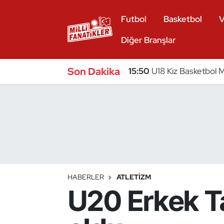
Futbol
Basketbol
V
Atıcılık
Diğer Branşlar
Atletizm
Son Dakika
15:50
U18 Kız Basketbol Mi
Badminton
Basketbol
Beyzbol
Bilardo
HABERLER
ATLETIZM
U20 Erkek T
Binicilik
Bisiklet