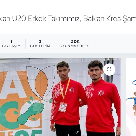
e çıkan U20 Erkek Takımımız, Balkan Kros Ş
1
3
2 DK
PAYLAŞIM
GÖSTERIM
OKUNMA SÜRESI