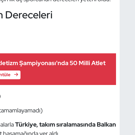
 Dereceleri
letizm Şampiyonası'nda 50 Milli Atlet
üntüle
)
 tamamlayamadı)
alarla
Türkiye, takım sıralamasında Balkan
t basamağında yer aldı.