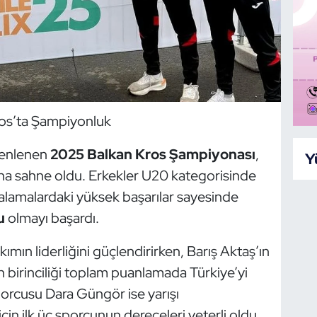
os’ta Şampiyonluk
zenlenen
2025 Balkan Kros Şampiyonası
,
Y
daha sahne oldu. Erkekler U20 kategorisinde
ıralamalardaki yüksek başarılar sayesinde
u
olmayı başardı.
akımın liderliğini güçlendirirken, Barış Aktaş’ın
birinciliği toplam puanlamada Türkiye’yi
porcusu Dara Güngör ise yarışı
n ilk üç sporcunun dereceleri yeterli oldu.