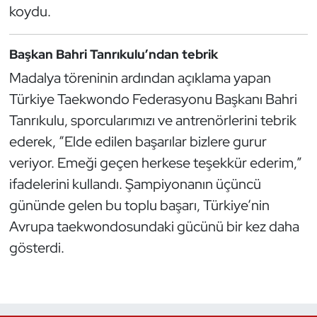
koydu.
Oryantiring
Başkan Bahri Tanrıkulu’ndan tebrik
Özel Sporcular
Madalya töreninin ardından açıklama yapan
Paralimpik
Türkiye Taekwondo Federasyonu Başkanı Bahri
Tanrıkulu, sporcularımızı ve antrenörlerini tebrik
Ragbi
ederek, “Elde edilen başarılar bizlere gurur
veriyor. Emeği geçen herkese teşekkür ederim,”
Satranç
ifadelerini kullandı. Şampiyonanın üçüncü
Su Topu
gününde gelen bu toplu başarı, Türkiye’nin
Avrupa taekwondosundaki gücünü bir kez daha
Sualtı Sporları
gösterdi.
Tekvando
Tenis