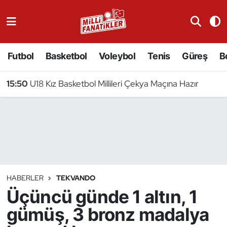
Atıcılık
Futbol
Basketbol
Voleybol
Tenis
Güreş
B
Atletizm
15:50
U18 Kız Basketbol Millileri Çekya Maçına Hazır
Badminton
Basketbol
Beyzbol
Bilardo
HABERLER
TEKVANDO
Üçüncü günde 1 altın, 1
Binicilik
gümüş, 3 bronz madalya
Bisiklet