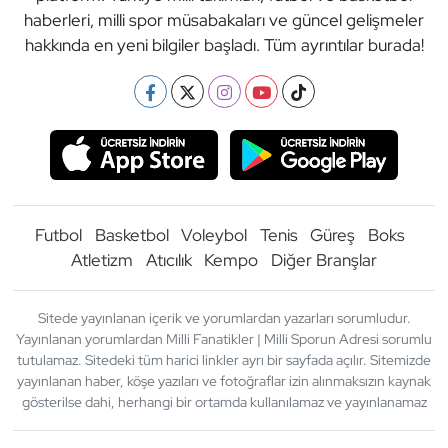
haberleri, milli spor müsabakaları ve güncel gelişmeler
hakkında en yeni bilgiler başladı. Tüm ayrıntılar burada!
Futbol
Basketbol
Voleybol
Tenis
Güreş
Boks
Atletizm
Atıcılık
Kempo
Diğer Branşlar
Sitede yayınlanan içerik ve yorumlardan yazarları sorumludur.
Yayınlanan yorumlardan Milli Fanatikler | Milli Sporun Adresi sorumlu
tutulamaz. Sitedeki tüm harici linkler ayrı bir sayfada açılır. Sitemizde
yayınlanan haber, köşe yazıları ve fotoğraflar izin alınmaksızın kaynak
gösterilse dahi, herhangi bir ortamda kullanılamaz ve yayınlanamaz