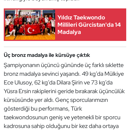
Kempo
Yıldız Taekwondo
Kick Boks
Millileri Gürcistan'da 14
Madalya
Kürek
Masa Tenisi
Üç bronz madalya ile kürsüye çıktık
Şampiyonanın üçüncü gününde üç farklı sıklette
Modern Pentatlon
bronz madalya sevinci yaşandı. 49 kg’da Mülkiye
Motor Sporları
Ece Ulusoy, 62 kg’da Dilara Şirin ve 73 kg’da
Yüsra Ersin rakiplerini geride bırakarak üçüncülük
Muay Thai
kürsüsünde yer aldı. Genç sporcularımızın
gösterdiği bu performans, Türk
Okçuluk
taekwondosunun geniş ve yetenekli bir sporcu
Optimist
kadrosuna sahip olduğunu bir kez daha ortaya