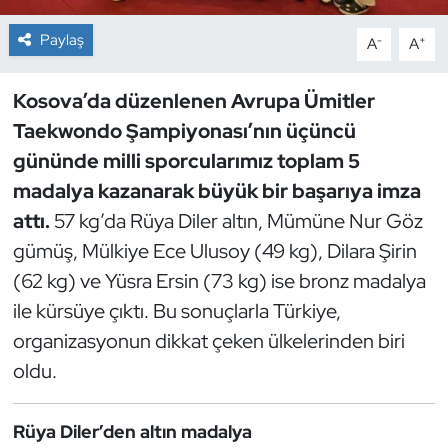
Paylaş
-
+
A
A
Dans Sporları
Dövüş Sanatı
Kosova’da düzenlenen Avrupa Ümitler
Taekwondo Şampiyonası’nın üçüncü
E-Spor
gününde milli sporcularımız toplam 5
madalya kazanarak büyük bir başarıya imza
Eskrim
attı.
57 kg’da Rüya Diler altın, Mümüne Nur Göz
gümüş, Mülkiye Ece Ulusoy (49 kg), Dilara Şirin
Futbol
(62 kg) ve Yüsra Ersin (73 kg) ise bronz madalya
Futsal
ile kürsüye çıktı. Bu sonuçlarla Türkiye,
organizasyonun dikkat çeken ülkelerinden biri
Genel
oldu.
Golf
Rüya Diler’den altın madalya