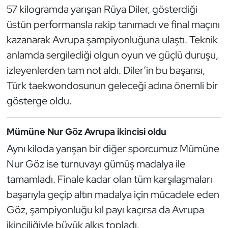
Güreş
57 kilogramda yarışan Rüya Diler, gösterdiği
üstün performansla rakip tanımadı ve final maçını
Halter
kazanarak Avrupa şampiyonluğuna ulaştı. Teknik
anlamda sergilediği olgun oyun ve güçlü duruşu,
Hava Sporları
izleyenlerden tam not aldı. Diler’in bu başarısı,
Hentbol
Türk taekwondosunun geleceği adına önemli bir
gösterge oldu.
İşitme Engelli Sporcular
Mümüne Nur Göz Avrupa ikincisi oldu
Judo ve Kuraş
Aynı kiloda yarışan bir diğer sporcumuz Mümüne
Kano ve Rafting
Nur Göz ise turnuvayı gümüş madalya ile
tamamladı. Finale kadar olan tüm karşılaşmaları
Karate
başarıyla geçip altın madalya için mücadele eden
Göz, şampiyonluğu kıl payı kaçırsa da Avrupa
Kayak
ikinciliğiyle büyük alkış topladı.