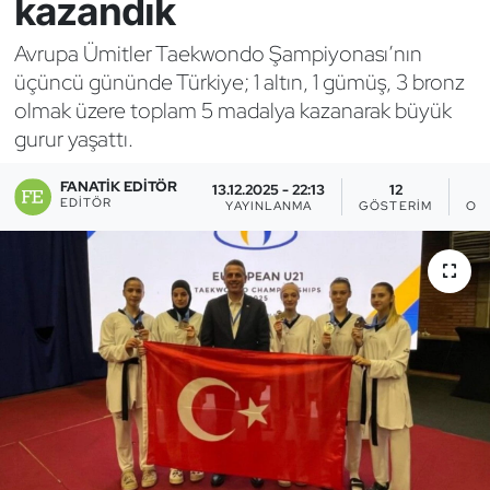
kazandık
Bocce Bowling Dart
Avrupa Ümitler Taekwondo Şampiyonası’nın
üçüncü gününde Türkiye; 1 altın, 1 gümüş, 3 bronz
Boks
olmak üzere toplam 5 madalya kazanarak büyük
gurur yaşattı.
Briç
FANATIK EDITÖR
13.12.2025 - 22:13
12
Buz Hokeyi
EDITÖR
YAYINLANMA
GÖSTERIM
OK
Buz Pateni
Çim Hokeyi
Cimnastik
Curling
Dağcılık