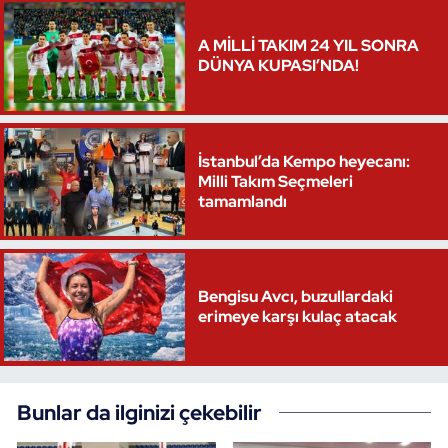
Triatlon
A MİLLİ TAKIM 24 YIL SONRA
DÜNYA KUPASI’NDA!
Voleybol
Vücut Geliştirme Fitness
İstanbul’da Kempo heyecanı:
Milli Takım Seçmeleri
Wushu Kungfu
tamamlandı
Yelken
Yüzme
Bengisu Avcı, buzullardaki
erimeye karşı kulaç atacak
Bunlar da ilginizi çekebilir