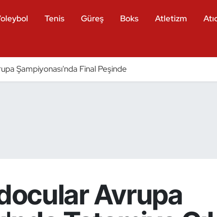
oleybol
Tenis
Güreş
Boks
Atletizm
Atıc
pa Şampiyonası'nda Final Peşinde
udocular Avrupa