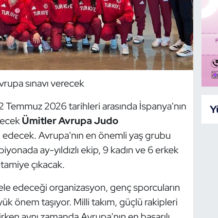
Avrupa sınavı verecek
-2 Temmuz 2026 tarihleri arasında İspanya'nın
Y
necek
Ümitler Avrupa Judo
il edecek. Avrupa'nın en önemli yaş grubu
iyonada ay-yıldızlı ekip, 9 kadın ve 6 erkek
tamiye çıkacak.
e edeceği organizasyon, genç sporcuların
yük önem taşıyor. Milli takım, güçlü rakipleri
rken aynı zamanda Avrupa'nın en başarılı