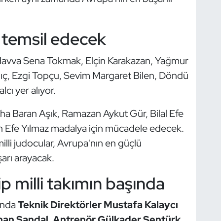
u temsil edecek
 Havva Sena Tokmak, Elçin Karakazan, Yağmur
ılıç, Ezgi Topçu, Sevim Margaret Bilen, Döndü
cı yer alıyor.
ha Baran Aşık, Ramazan Aykut Gür, Bilal Efe
sin Efe Yılmaz madalya için mücadele edecek.
milli judocular, Avrupa'nın en güçlü
şarı arayacak.
p milli takımın başında
sunda
Teknik Direktörler Mustafa Kalaycı
nan Sandal
,
Antrenör Gülkader Şentürk