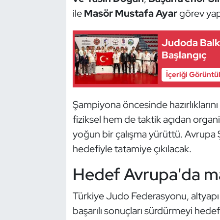
Kempo
ile
Masör Mustafa Ayar
görev yap
Kick Boks
Judoda Balk
Başlangıç
Kürek
İçeriği Görüntü
Masa Tenisi
Şampiyona öncesinde hazırlıklarını
Modern Pentatlon
fiziksel hem de taktik açıdan organi
yoğun bir çalışma yürüttü. Avrupa
Motor Sporları
hedefiyle tatamiye çıkılacak.
Muay Thai
Hedef Avrupa'da m
Okçuluk
Türkiye Judo Federasyonu, altyapı k
Optimist
başarılı sonuçları sürdürmeyi hede