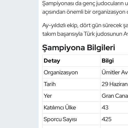
Şampiyonası da genç judocuların ul
Oryantiring
açısından önemli bir organizasyon 
Özel Sporcular
Ay-yıldızlı ekip, dört gün sürecek
takım başarısıyla Türk judosunun A
Paralimpik
Şampiyona Bilgileri
Ragbi
Detay
Bilgi
Satranç
Organizasyon
Ümitler A
Su Topu
Tarih
29 Hazira
Yer
Gran Canar
Sualtı Sporları
Katılımcı Ülke
43
Tekvando
Sporcu Sayısı
425
Tenis