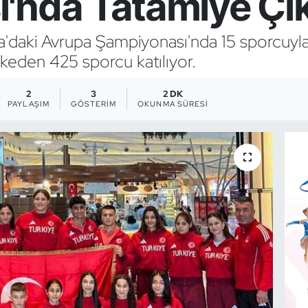
'nda Tatamiye Çık
nya'daki Avrupa Şampiyonası'nda 15 sporcuy
keden 425 sporcu katılıyor.
2
3
2 DK
PAYLAŞIM
GÖSTERIM
OKUNMA SÜRESI