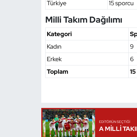
Türkiye
15 sporcu
Triatlon
Milli Takım Dağılımı
Voleybol
Kategori
Sp
Vücut Geliştirme Fitness
Kadın
9
Erkek
6
Wushu Kungfu
Toplam
15
Yelken
Yüzme
EDITÖRÜN SEÇTIĞI
A MİLLİ TAK