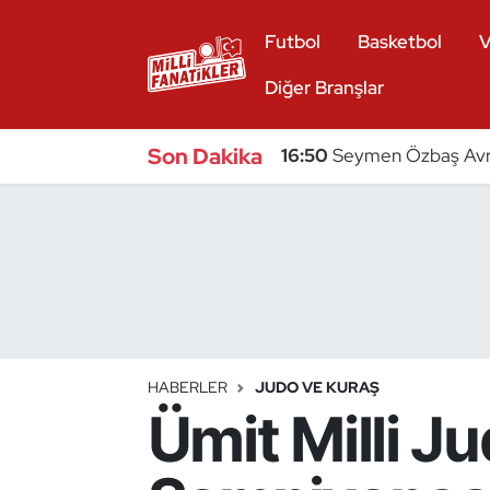
Futbol
Basketbol
V
Atıcılık
Diğer Branşlar
Atletizm
Son Dakika
16:50
Seymen Özbaş Avru
Badminton
Basketbol
Beyzbol
Bilardo
HABERLER
JUDO VE KURAŞ
Ümit Milli J
Binicilik
Bisiklet