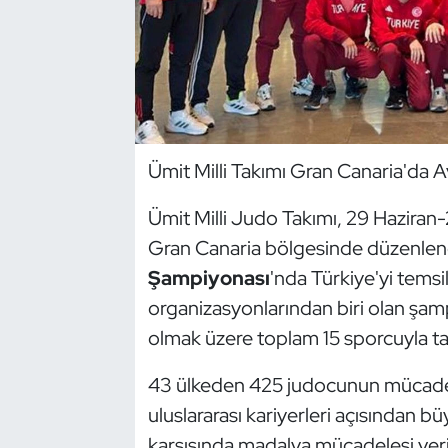
Dans Sporları
Dövüş Sanatı
E-Spor
Ümit Milli Takımı Gran Canaria'da 
Eskrim
Ümit Milli Judo Takımı, 29 Haziran
Gran Canaria bölgesinde düzenle
Futbol
Şampiyonası
'nda Türkiye'yi tems
Futsal
organizasyonlarından biri olan şamp
olmak üzere toplam 15 sporcuyla ta
Genel
43 ülkeden 425 judocunun mücadel
Golf
uluslararası kariyerleri açısından bü
karşısında madalya mücadelesi veri