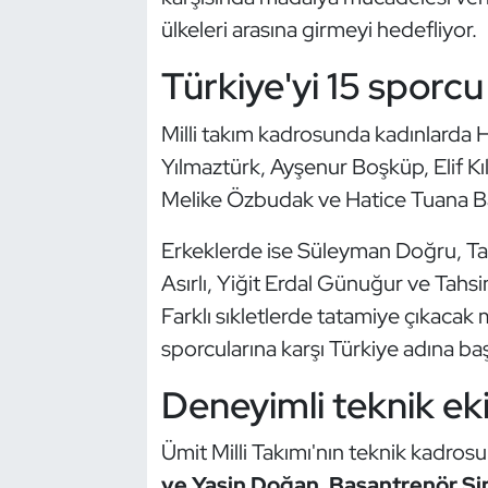
Güreş
ülkeleri arasına girmeyi hedefliyor.
Halter
Türkiye'yi 15 sporc
Hava Sporları
Milli takım kadrosunda kadınlarda
Yılmaztürk, Ayşenur Boşküp, Elif K
Hentbol
Melike Özbudak ve Hatice Tuana Bal
İşitme Engelli Sporcular
Erkeklerde ise Süleyman Doğru, Ta
Asırlı, Yiğit Erdal Günuğur ve Tah
Judo ve Kuraş
Farklı sıkletlerde tatamiye çıkacak 
Kano ve Rafting
sporcularına karşı Türkiye adına ba
Deneyimli teknik eki
Karate
Ümit Milli Takımı'nın teknik kadro
Kayak
ve Yasin Doğan
,
Başantrenör Si