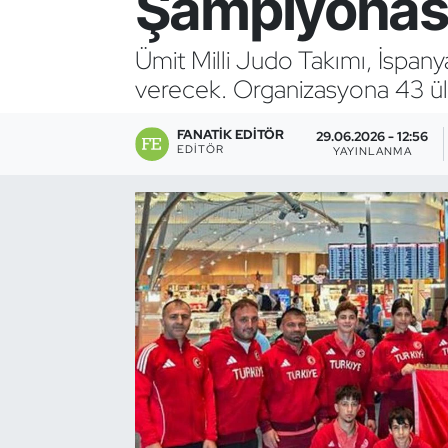
Şampiyonası
Bocce Bowling Dart
Ümit Milli Judo Takımı, İspa
verecek. Organizasyona 43 ül
Boks
FANATIK EDITÖR
Briç
29.06.2026 - 12:56
EDITÖR
YAYINLANMA
Buz Hokeyi
Buz Pateni
Çim Hokeyi
Cimnastik
Curling
Dağcılık