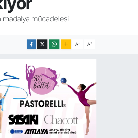
ıyor
la madalya mücadelesi
-
+
A
A