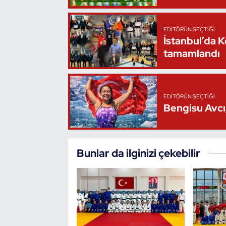
EDITÖRÜN SEÇTIĞI
İstanbul’da 
tamamlandı
EDITÖRÜN SEÇTIĞI
Bengisu Avcı,
Bunlar da ilginizi çekebilir