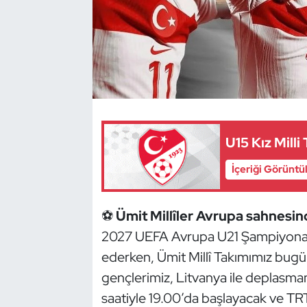
Dans Sporları
Dövüş Sanatı
E-Spor
Eskrim
U15 Kız Mill
İçeriği Görüntü
Futbol
Futsal
⚽
Ümit Millîler Avrupa sahnesi
2027 UEFA Avrupa U21 Şampiyonas
Genel
ederken, Ümit Millî Takımımız bugün 
gençlerimiz, Litvanya ile deplasman
Golf
saatiyle 19.00’da başlayacak ve TR