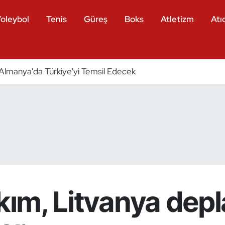
oleybol
Tenis
Güreş
Boks
Atletizm
Atıc
ri Almanya'da Türkiye'yi Temsil Edecek
akım, Litvanya de