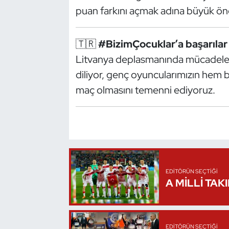
puan farkını açmak adına büyük ön
Oryantiring
Özel Sporcular
🇹🇷
#BizimÇocuklar’a başarılar 
Litvanya deplasmanında mücadele e
Paralimpik
diliyor, genç oyuncularımızın hem b
maç olmasını temenni ediyoruz.
Ragbi
Satranç
Su Topu
Sualtı Sporları
EDITÖRÜN SEÇTIĞI
A MİLLİ TAK
Tekvando
Tenis
EDITÖRÜN SEÇTIĞI