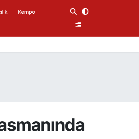
ılık
Kempo
plasmanında