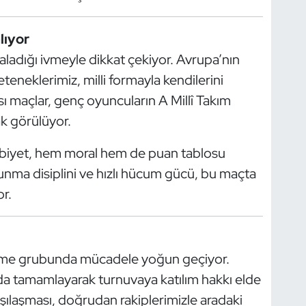
lıyor
ladığı ivmeyle dikkat çekiyor. Avrupa’nın
eteneklerimiz, milli formayla kendilerini
sı maçlar, genç oyuncuların A Millî Takım
k görülüyor.
alibiyet, hem moral hem de puan tablosu
vunma disiplini ve hızlı hücum gücü, bu maçta
or.
eleme grubunda mücadele yoğun geçiyor.
rada tamamlayarak turnuvaya katılım hakkı elde
ılaşması, doğrudan rakiplerimizle aradaki