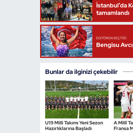
İstanbul’da 
Triatlon
tamamlandı
Voleybol
EDITÖRÜN SEÇTIĞI
Vücut Geliştirme Fitness
Bengisu Avcı,
Wushu Kungfu
Bunlar da ilginizi çekebilir
Yelken
Yüzme
U19 Milli Takımı Yeni Sezon
A Millî T
Hazırlıklarına Başladı
Fransa M