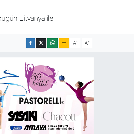
ugün Litvanya ile
-
+
A
A