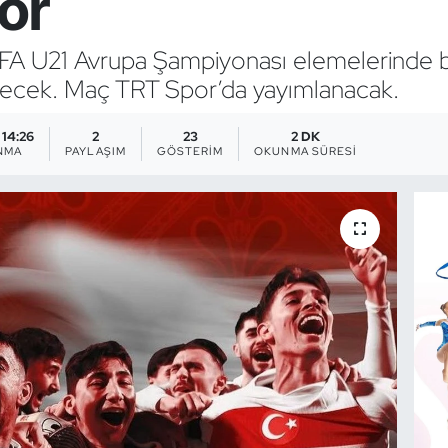
or
EFA U21 Avrupa Şampiyonası elemelerinde b
lecek. Maç TRT Spor’da yayımlanacak.
 14:26
2
23
2 DK
NMA
PAYLAŞIM
GÖSTERIM
OKUNMA SÜRESI