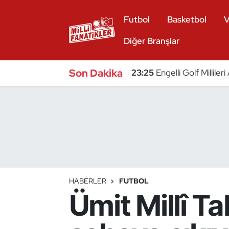
Futbol
Basketbol
V
Atıcılık
Diğer Branşlar
Atletizm
Son Dakika
23:25
Engelli Golf Millile
Badminton
Basketbol
Beyzbol
Bilardo
HABERLER
FUTBOL
Ümit Millî T
Binicilik
Bisiklet