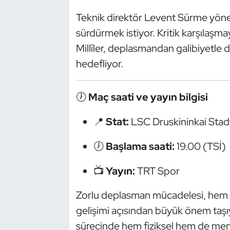
Güreş
Teknik direktör Levent Sürme yöneti
Halter
sürdürmek istiyor. Kritik karşılaş
Millîler, deplasmandan galibiyetle 
Hava Sporları
hedefliyor.
Hentbol
🕖
Maç saati ve yayın bilgisi
İşitme Engelli Sporcular
📍
Stat:
LSC Druskininkai Sta
Judo ve Kuraş
🕖
Başlama saati:
19.00 (TSİ)
Kano ve Rafting
📺
Yayın:
TRT Spor
Karate
Zorlu deplasman mücadelesi, hem 
gelişimi açısından büyük önem taşıy
Kayak
sürecinde hem fiziksel hem de men