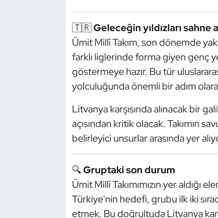
Kempo
🇹🇷
Geleceğin yıldızları sahne a
Kick Boks
Ümit Millî Takım, son dönemde yaka
farklı liglerinde forma giyen genç y
Kürek
göstermeye hazır. Bu tür uluslarara
Masa Tenisi
yolculuğunda önemli bir adım olara
Modern Pentatlon
Litvanya karşısında alınacak bir g
açısından kritik olacak. Takımın sa
Motor Sporları
belirleyici unsurlar arasında yer alıy
Muay Thai
🔍
Gruptaki son durum
Okçuluk
Ümit Millî Takımımızın yer aldığı 
Türkiye'nin hedefi, grubu ilk iki sı
Optimist
etmek. Bu doğrultuda Litvanya karş