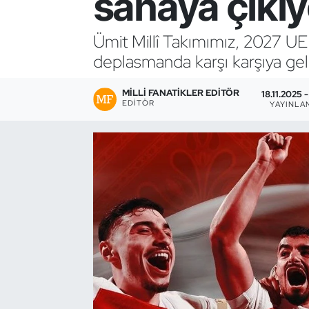
sahaya çıkıy
Bocce Bowling Dart
Ümit Millî Takımımız, 2027 U
deplasmanda karşı karşıya ge
Boks
MILLI FANATIKLER EDITÖR
Briç
18.11.2025 -
EDITÖR
YAYINLA
Buz Hokeyi
Buz Pateni
Çim Hokeyi
Cimnastik
Curling
Dağcılık