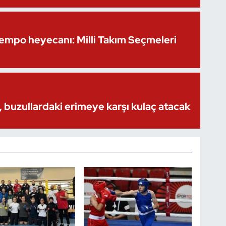
Kempo heyecanı: Milli Takım Seçmeleri
 buzullardaki erimeye karşı kulaç atacak