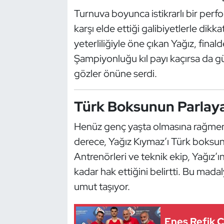
Güreş
Turnuva boyunca istikrarlı bir perf
karşı elde ettiği galibiyetlerle dikk
Halter
yeterliliğiyle öne çıkan Yağız, fin
Hava Sporları
Şampiyonluğu kıl payı kaçırsa da 
gözler önüne serdi.
Hentbol
Türk Boksunun Parlaya
İşitme Engelli Sporcular
Henüz genç yaşta olmasına rağmen
Judo ve Kuraş
derece, Yağız Kıymaz’ı Türk boksunun
Antrenörleri ve teknik ekip, Yağız’ın
Kano ve Rafting
kadar hak ettiğini belirtti. Bu mada
Karate
umut taşıyor.
Kayak
Enes Refik Ç