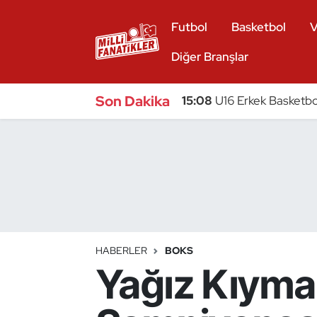
Futbol
Basketbol
V
Atıcılık
Diğer Branşlar
Atletizm
Son Dakika
15:08
U16 Erkek Basketbol
Badminton
Basketbol
Beyzbol
Bilardo
HABERLER
BOKS
Yağız Kıyma
Binicilik
Bisiklet