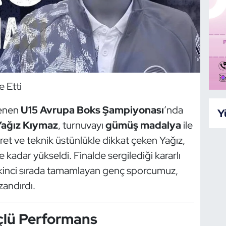
e Etti
lenen
U15 Avrupa Boks Şampiyonası
’nda
Y
ağız Kıymaz
, turnuvayı
gümüş madalya
ile
et ve teknik üstünlükle dikkat çeken Yağız,
le kadar yükseldi. Finalde sergilediği kararlı
inci sırada tamamlayan genç sporcumuz,
andırdı.
çlü Performans