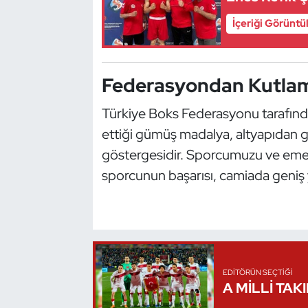
Kempo
İçeriği Görüntü
Kick Boks
Federasyondan Kutlam
Kürek
Türkiye Boks Federasyonu tarafında
Masa Tenisi
ettiği gümüş madalya, altyapıdan g
Modern Pentatlon
göstergesidir. Sporcumuzu ve emeğ
sporcunun başarısı, camiada geniş 
Motor Sporları
Muay Thai
Okçuluk
EDITÖRÜN SEÇTIĞI
A MİLLİ TAK
Optimist