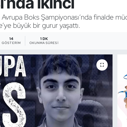
’nda ikinci
U15 Avrupa Boks Şampiyonası’nda finalde m
’ye büyük bir gurur yaşattı.
14
1 DK
GÖSTERIM
OKUNMA SÜRESI