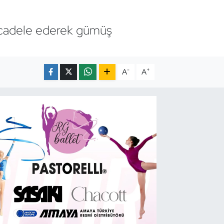
ücadele ederek gümüş
-
+
A
A