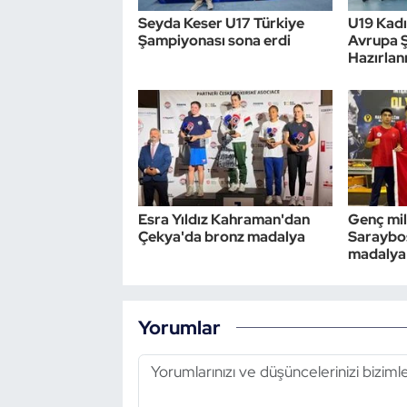
Seyda Keser U17 Türkiye
U19 Kadın
Triatlon
Şampiyonası sona erdi
Avrupa 
Hazırlan
Voleybol
Vücut Geliştirme Fitness
Wushu Kungfu
Esra Yıldız Kahraman'dan
Genç mil
Yelken
Çekya'da bronz madalya
Saraybos
madalya
Yüzme
Yorumlar