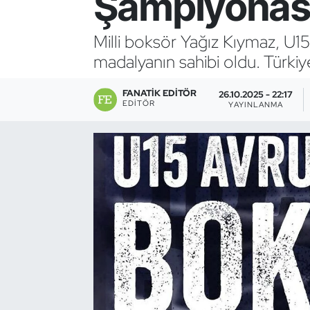
Şampiyonası
Bocce Bowling Dart
Milli boksör Yağız Kıymaz, 
madalyanın sahibi oldu. Türkiye
Boks
FANATIK EDITÖR
Briç
26.10.2025 - 22:17
EDITÖR
YAYINLANMA
Buz Hokeyi
Buz Pateni
Çim Hokeyi
Cimnastik
Curling
Dağcılık