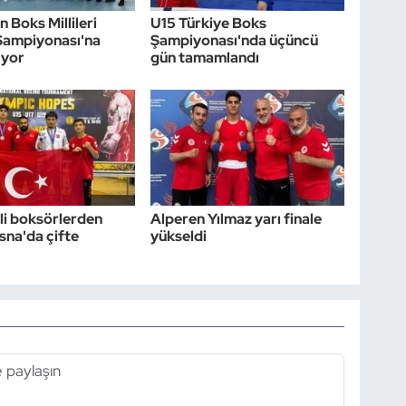
 Boks Millileri
U15 Türkiye Boks
Şampiyonası'na
Şampiyonası'nda üçüncü
ıyor
gün tamamlandı
li boksörlerden
Alperen Yılmaz yarı finale
na'da çifte
yükseldi