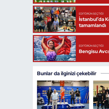
Oryantiring
EDITÖRÜN SEÇTIĞI
İstanbul’da 
Özel Sporcular
tamamlandı
Paralimpik
Ragbi
EDITÖRÜN SEÇTIĞI
Bengisu Avcı,
Satranç
Su Topu
Bunlar da ilginizi çekebilir
Sualtı Sporları
Tekvando
Tenis