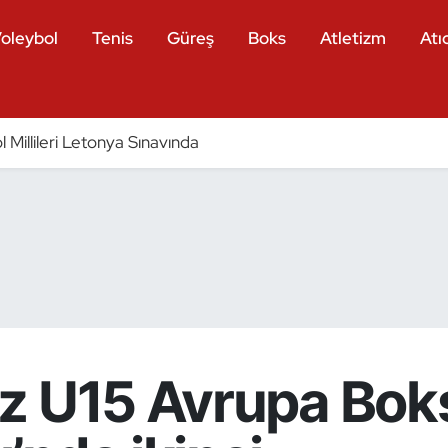
oleybol
Tenis
Güreş
Boks
Atletizm
Atıc
 Millileri Letonya Sınavında
z U15 Avrupa Bok