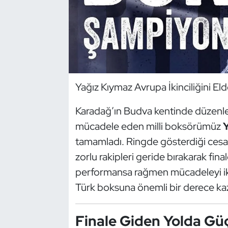
Dans Sporları
Dövüş Sanatı
E-Spor
Yağız Kıymaz Avrupa İkinciliğini Eld
Eskrim
Karadağ’ın Budva kentinde düzen
mücadele eden milli boksörümüz
Y
Futbol
tamamladı. Ringde gösterdiği cesar
Futsal
zorlu rakipleri geride bırakarak fina
performansa rağmen mücadeleyi ik
Genel
Türk boksuna önemli bir derece kaz
Golf
Finale Giden Yolda Gü