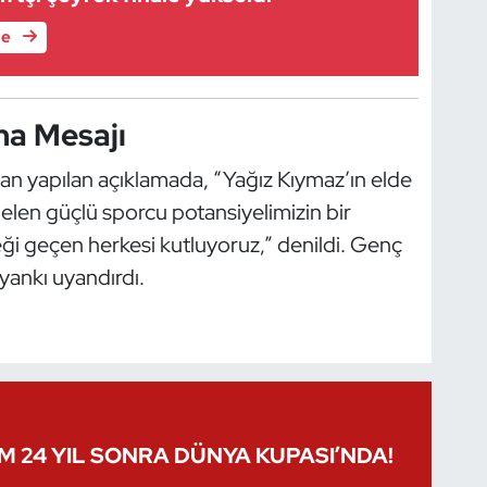
le
a Mesajı
n yapılan açıklamada, “Yağız Kıymaz’ın elde
elen güçlü sporcu potansiyelimizin bir
i geçen herkesi kutluyoruz,” denildi. Genç
yankı uyandırdı.
IM 24 YIL SONRA DÜNYA KUPASI’NDA!