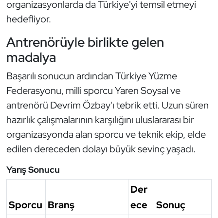
organizasyonlarda da Türkiye'yi temsil etmeyi
hedefliyor.
Triatlon
Antrenörüyle birlikte gelen
Voleybol
madalya
Vücut Geliştirme Fitness
Başarılı sonucun ardından Türkiye Yüzme
Federasyonu, milli sporcu Yaren Soysal ve
Wushu Kungfu
antrenörü Devrim Özbay'ı tebrik etti. Uzun süren
Yelken
hazırlık çalışmalarının karşılığını uluslararası bir
organizasyonda alan sporcu ve teknik ekip, elde
Yüzme
edilen dereceden dolayı büyük sevinç yaşadı.
Yarış Sonucu
Der
Sporcu
Branş
ece
Sonuç