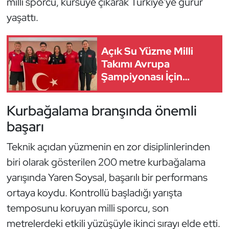
milli sporcu, kürsüye çıkarak Türkiye'ye gurur
Güreş
yaşattı.
Halter
Açık Su Yüzme Milli
Hava Sporları
Takımı Avrupa
Şampiyonası İçin
Hentbol
Paris'te
Kurbağalama branşında önemli
İşitme Engelli Sporcular
başarı
Judo ve Kuraş
Teknik açıdan yüzmenin en zor disiplinlerinden
Kano ve Rafting
biri olarak gösterilen 200 metre kurbağalama
yarışında Yaren Soysal, başarılı bir performans
Karate
ortaya koydu. Kontrollü başladığı yarışta
temposunu koruyan milli sporcu, son
Kayak
metrelerdeki etkili yüzüşüyle ikinci sırayı elde etti.