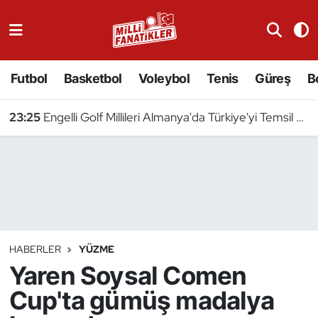
Atıcılık
Futbol
Basketbol
Voleybol
Tenis
Güreş
B
Atletizm
23:25
Engelli Golf Millileri Almanya'da Türkiye'yi Temsil Edecek
Badminton
Basketbol
Beyzbol
Bilardo
HABERLER
YÜZME
Yaren Soysal Comen
Binicilik
Cup'ta gümüş madalya
Bisiklet