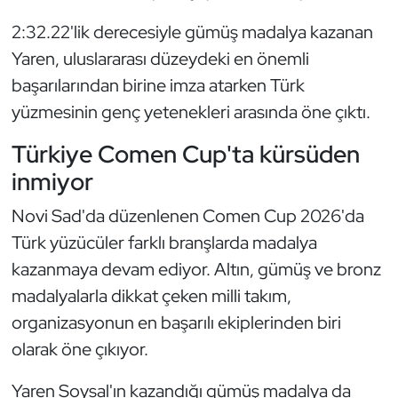
Kempo
2:32.22'lik derecesiyle gümüş madalya kazanan
Yaren, uluslararası düzeydeki en önemli
Kick Boks
başarılarından birine imza atarken Türk
Kürek
yüzmesinin genç yetenekleri arasında öne çıktı.
Türkiye Comen Cup'ta kürsüden
Masa Tenisi
inmiyor
Modern Pentatlon
Novi Sad'da düzenlenen Comen Cup 2026'da
Türk yüzücüler farklı branşlarda madalya
Motor Sporları
kazanmaya devam ediyor. Altın, gümüş ve bronz
Muay Thai
madalyalarla dikkat çeken milli takım,
organizasyonun en başarılı ekiplerinden biri
Okçuluk
olarak öne çıkıyor.
Optimist
Yaren Soysal'ın kazandığı gümüş madalya da