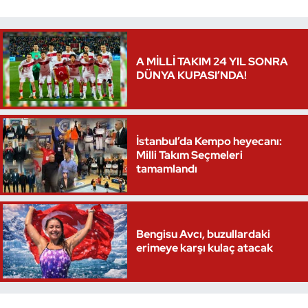
A MİLLİ TAKIM 24 YIL SONRA
DÜNYA KUPASI’NDA!
İstanbul’da Kempo heyecanı:
Milli Takım Seçmeleri
tamamlandı
Bengisu Avcı, buzullardaki
erimeye karşı kulaç atacak