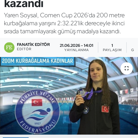
kazandı
Bocce Bowling Dart
Yaren Soysal, Comen Cup 2026'da 200 metre
kurbağalama yarışını 2:32.22'lik dereceyle ikinci
Boks
sırada tamamlayarak gümüş madalya kazandı.
Briç
FANATIK EDITÖR
21.06.2026 - 14:01
1
EDITÖR
YAYINLANMA
PAYLAŞIM
GÖ
Buz Hokeyi
Buz Pateni
Çim Hokeyi
Cimnastik
Curling
Dağcılık