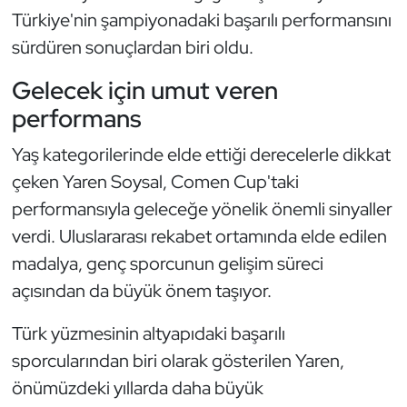
Türkiye'nin şampiyonadaki başarılı performansını
Oryantiring
sürdüren sonuçlardan biri oldu.
Özel Sporcular
Gelecek için umut veren
performans
Paralimpik
Yaş kategorilerinde elde ettiği derecelerle dikkat
Ragbi
çeken Yaren Soysal, Comen Cup'taki
performansıyla geleceğe yönelik önemli sinyaller
Satranç
verdi. Uluslararası rekabet ortamında elde edilen
Su Topu
madalya, genç sporcunun gelişim süreci
açısından da büyük önem taşıyor.
Sualtı Sporları
Türk yüzmesinin altyapıdaki başarılı
Tekvando
sporcularından biri olarak gösterilen Yaren,
önümüzdeki yıllarda daha büyük
Tenis