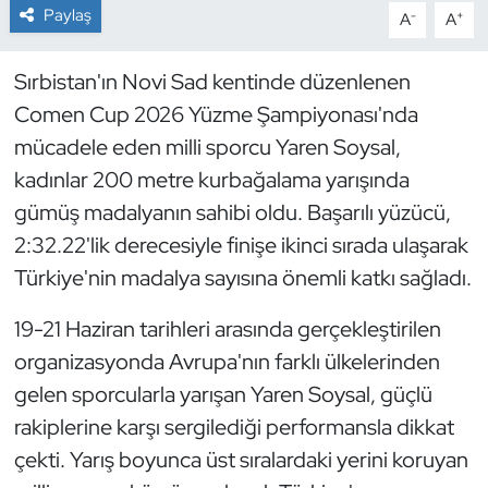
Paylaş
-
+
A
A
Dans Sporları
Sırbistan'ın Novi Sad kentinde düzenlenen
Dövüş Sanatı
Comen Cup 2026 Yüzme Şampiyonası'nda
mücadele eden milli sporcu Yaren Soysal,
E-Spor
kadınlar 200 metre kurbağalama yarışında
gümüş madalyanın sahibi oldu. Başarılı yüzücü,
Eskrim
2:32.22'lik derecesiyle finişe ikinci sırada ulaşarak
Futbol
Türkiye'nin madalya sayısına önemli katkı sağladı.
19-21 Haziran tarihleri arasında gerçekleştirilen
Futsal
organizasyonda Avrupa'nın farklı ülkelerinden
Genel
gelen sporcularla yarışan Yaren Soysal, güçlü
rakiplerine karşı sergilediği performansla dikkat
Golf
çekti. Yarış boyunca üst sıralardaki yerini koruyan