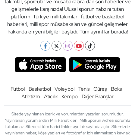
takımlar, sporcular ve müsabakalara dair son haberler ve
gelişmelerle karşınızda! Ulusal sporun nabzını tutan
platform. Türkiye milli takımları, futbol ve basketbol
haberleri, milli spor müsabakaları ve güncel gelişmeler
hakkında en yeni bilgiler başladı. Tüm ayrıntılar burada!
Futbol
Basketbol
Voleybol
Tenis
Güreş
Boks
Atletizm
Atıcılık
Kempo
Diğer Branşlar
Sitede yayınlanan içerik ve yorumlardan yazarları sorumludur.
Yayınlanan yorumlardan Milli Fanatikler | Milli Sporun Adresi sorumlu
tutulamaz. Sitedeki tüm harici linkler ayrı bir sayfada açılır. Sitemizde
yayınlanan haber, köşe yazıları ve fotoğraflar izin alınmaksızın kaynak