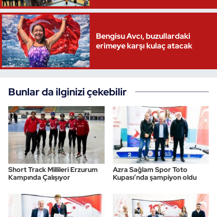
Bengisu Avcı, buzullardaki
erimeye karşı kulaç atacak
Bunlar da ilginizi çekebilir
Short Track Millileri Erzurum
Azra Sağlam Spor Toto
Kampında Çalışıyor
Kupası’nda şampiyon oldu