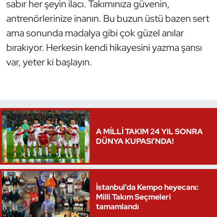
sabır her şeyin ilacı. Takımınıza güvenin,
antrenörlerinize inanın. Bu buzun üstü bazen sert
ama sonunda madalya gibi çok güzel anılar
bırakıyor. Herkesin kendi hikayesini yazma şansı
var, yeter ki başlayın.
A MİLLİ TAKIM 24 YIL SONRA
DÜNYA KUPASI’NDA!
İstanbul’da Kempo heyecanı:
Milli Takım Seçmeleri
tamamlandı