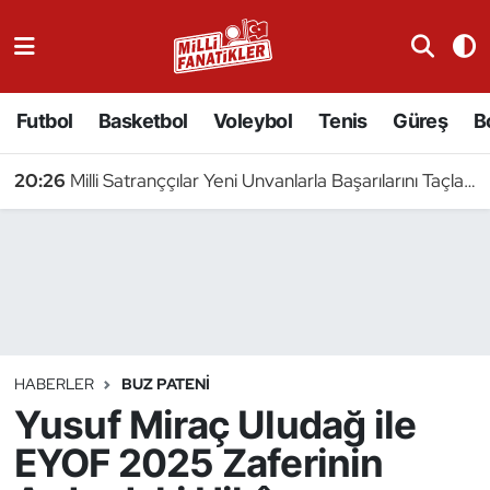
Atıcılık
Futbol
Basketbol
Voleybol
Tenis
Güreş
B
Atletizm
20:26
Milli Satranççılar Yeni Unvanlarla Başarılarını Taçlandırdı
Badminton
Basketbol
Beyzbol
Bilardo
HABERLER
BUZ PATENI
Yusuf Miraç Uludağ ile
Binicilik
EYOF 2025 Zaferinin
Bisiklet