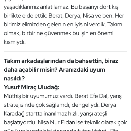
yaşadıklarımız anlatılamaz. Bu başarıyı dört kişi
Oryantiring
birlikte elde ettik: Berat, Derya, Nisa ve ben. Her
Özel Sporcular
birimiz elimizden gelenin en iyisini verdik. Takım
olmak, birbirine güvenmek bu işin en önemli
Paralimpik
kısmıydı.
Ragbi
Takım arkadaşlarından da bahsettin, biraz
Satranç
daha açabilir misin? Aranızdaki uyum
nasıldı?
Su Topu
Yusuf Miraç Uludağ:
Müthiş bir uyumumuz vardı. Berat Efe Dal, yarış
Sualtı Sporları
stratejisinde çok sağlamdı, dengeliydi. Derya
Karadağ startta inanılmaz hızlı, yarışı ateşli
Tekvando
başlatıyordu. Nisa Nur Fidan ise teknik olarak çok
Tenis
güçlü ve buzda bizi dengede tutan kişiydi. Biz