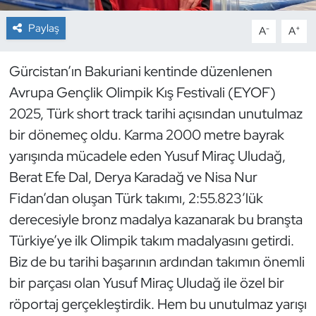
Paylaş
-
+
A
A
Dans Sporları
Dövüş Sanatı
Gürcistan’ın Bakuriani kentinde düzenlenen
Avrupa Gençlik Olimpik Kış Festivali (EYOF)
E-Spor
2025, Türk short track tarihi açısından unutulmaz
bir dönemeç oldu. Karma 2000 metre bayrak
Eskrim
yarışında mücadele eden Yusuf Miraç Uludağ,
Berat Efe Dal, Derya Karadağ ve Nisa Nur
Futbol
Fidan’dan oluşan Türk takımı, 2:55.823’lük
Futsal
derecesiyle bronz madalya kazanarak bu branşta
Türkiye’ye ilk Olimpik takım madalyasını getirdi.
Genel
Biz de bu tarihi başarının ardından takımın önemli
bir parçası olan Yusuf Miraç Uludağ ile özel bir
Golf
röportaj gerçekleştirdik. Hem bu unutulmaz yarışı