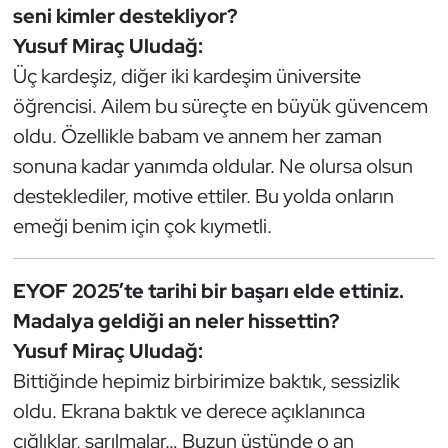
seni kimler destekliyor?
Kempo
Yusuf Miraç Uludağ:
Kick Boks
Üç kardeşiz, diğer iki kardeşim üniversite
öğrencisi. Ailem bu süreçte en büyük güvencem
Kürek
oldu. Özellikle babam ve annem her zaman
sonuna kadar yanımda oldular. Ne olursa olsun
Masa Tenisi
desteklediler, motive ettiler. Bu yolda onların
Modern Pentatlon
emeği benim için çok kıymetli.
Motor Sporları
EYOF 2025’te tarihi bir başarı elde ettiniz.
Madalya geldiği an neler hissettin?
Muay Thai
Yusuf Miraç Uludağ:
Okçuluk
Bittiğinde hepimiz birbirimize baktık, sessizlik
oldu. Ekrana baktık ve derece açıklanınca
Optimist
çığlıklar, sarılmalar… Buzun üstünde o an