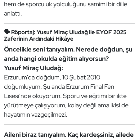
Güreş
hem de sporculuk yolculuğunu samimi bir dille
anlattı.
Halter
🗣️ Röportaj: Yusuf Miraç Uludağ ile EYOF 2025
Hava Sporları
Zaferinin Ardındaki Hikâye
Öncelikle seni tanıyalım. Nerede doğdun, şu
Hentbol
anda hangi okulda eğitim alıyorsun?
İşitme Engelli Sporcular
Yusuf Miraç Uludağ:
Erzurum’da doğdum, 10 Şubat 2010
Judo ve Kuraş
doğumluyum. Şu anda Erzurum Final Fen
Lisesi'nde okuyorum. Sporu ve eğitimi birlikte
Kano ve Rafting
yürütmeye çalışıyorum, kolay değil ama ikisi de
Karate
hayatımın vazgeçilmezi.
Kayak
Aileni biraz tanıyalım. Kaç kardeşsiniz, ailede