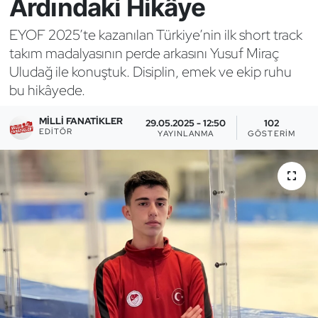
Ardındaki Hikâye
Bocce Bowling Dart
EYOF 2025’te kazanılan Türkiye’nin ilk short track
takım madalyasının perde arkasını Yusuf Miraç
Boks
Uludağ ile konuştuk. Disiplin, emek ve ekip ruhu
bu hikâyede.
Briç
MILLI FANATIKLER
29.05.2025 - 12:50
102
Buz Hokeyi
EDITÖR
YAYINLANMA
GÖSTERIM
Buz Pateni
Çim Hokeyi
Cimnastik
Curling
Dağcılık