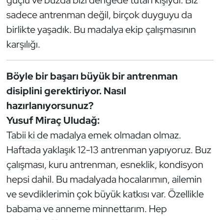
sadece antrenman değil, birçok duyguyu da
Triatlon
birlikte yaşadık. Bu madalya ekip çalışmasının
karşılığı.
Voleybol
Vücut Geliştirme Fitness
Böyle bir başarı büyük bir antrenman
disiplini gerektiriyor. Nasıl
Wushu Kungfu
hazırlanıyorsunuz?
Yusuf Miraç Uludağ:
Yelken
Tabii ki de madalya emek olmadan olmaz.
Yüzme
Haftada yaklaşık 12-13 antrenman yapıyoruz. Buz
çalışması, kuru antrenman, esneklik, kondisyon
hepsi dahil. Bu madalyada hocalarımın, ailemin
ve sevdiklerimin çok büyük katkısı var. Özellikle
babama ve anneme minnettarım. Hep