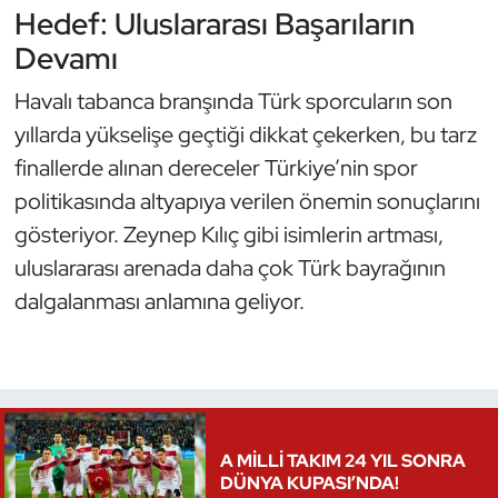
Hedef: Uluslararası Başarıların
Oryantiring
Devamı
Özel Sporcular
Havalı tabanca branşında Türk sporcuların son
yıllarda yükselişe geçtiği dikkat çekerken, bu tarz
Paralimpik
finallerde alınan dereceler Türkiye’nin spor
politikasında altyapıya verilen önemin sonuçlarını
Ragbi
gösteriyor. Zeynep Kılıç gibi isimlerin artması,
Satranç
uluslararası arenada daha çok Türk bayrağının
dalgalanması anlamına geliyor.
Su Topu
Sualtı Sporları
Tekvando
A MİLLİ TAKIM 24 YIL SONRA
DÜNYA KUPASI’NDA!
Tenis