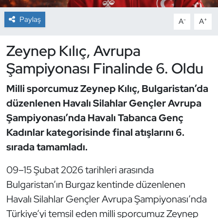
Paylaş
-
+
A
A
Dans Sporları
Zeynep Kılıç, Avrupa
Dövüş Sanatı
Şampiyonası Finalinde 6. Oldu
E-Spor
Milli sporcumuz Zeynep Kılıç, Bulgaristan’da
Eskrim
düzenlenen Havalı Silahlar Gençler Avrupa
Şampiyonası’nda Havalı Tabanca Genç
Futbol
Kadınlar kategorisinde final atışlarını 6.
sırada tamamladı.
Futsal
09–15 Şubat 2026 tarihleri arasında
Genel
Bulgaristan’ın Burgaz kentinde düzenlenen
Golf
Havalı Silahlar Gençler Avrupa Şampiyonası’nda
Türkiye’yi temsil eden milli sporcumuz Zeynep