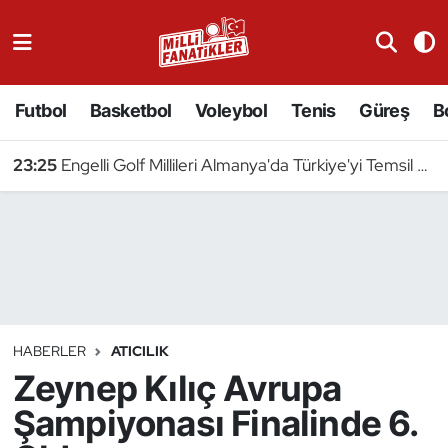
Atıcılık
Futbol
Basketbol
Voleybol
Tenis
Güreş
B
Atletizm
23:25
Engelli Golf Millileri Almanya'da Türkiye'yi Temsil Edecek
Badminton
Basketbol
Beyzbol
Bilardo
HABERLER
ATICILIK
Zeynep Kılıç Avrupa
Binicilik
Şampiyonası Finalinde 6.
Bisiklet