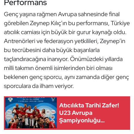
Performans
Kempo
Genç yaşına rağmen Avrupa sahnesinde final
Kick Boks
görebilen Zeynep Kılıç’ın bu performansı, Türkiye
atıcılık camiası için büyük bir gurur kaynağı oldu.
Kürek
Antrenörleri ve federasyon yetkilileri, Zeynep’in
bu tecrübesini daha büyük başarılarla
Masa Tenisi
taçlandıracağına inanıyor. Önümüzdeki yıllarda
Modern Pentatlon
milli takımın önemli isimlerinden biri olması
beklenen genç sporcu, aynı zamanda diğer genç
Motor Sporları
sporculara da ilham veriyor.
Muay Thai
Atıcılıkta Tarihi Zafer!
Okçuluk
U23 Avrupa
Şampiyonluğu
Türkiye'nin
Optimist