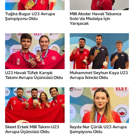
Tuğba Bugur U23 Avrupa
Milli Atıcılar Havalı Tabanca
Şampiyonu Oldu
Solo'da Madalya İçin
Yarışacak
U23 Havalı Tüfek Karışık
Muhammet Seyhun Kaya U23
Takımı Avrupa Üçüncüsü Oldu
Avrupa İkincisi Oldu
Skeet Erkek Milli Takımı U23
İlayda Nur Çürük U23 Avrupa
Avrupa Üçüncüsü Oldu
Şampiyonu Oldu