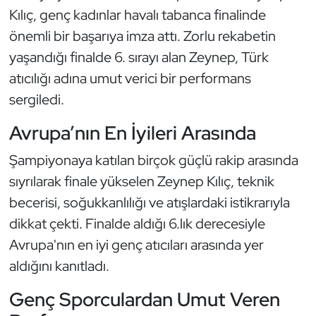
Güreş
Kılıç, genç kadınlar havalı tabanca finalinde
önemli bir başarıya imza attı. Zorlu rekabetin
Halter
yaşandığı finalde 6. sırayı alan Zeynep, Türk
atıcılığı adına umut verici bir performans
Hava Sporları
sergiledi.
Hentbol
Avrupa’nın En İyileri Arasında
İşitme Engelli Sporcular
Şampiyonaya katılan birçok güçlü rakip arasında
sıyrılarak finale yükselen Zeynep Kılıç, teknik
Judo ve Kuraş
becerisi, soğukkanlılığı ve atışlardaki istikrarıyla
Kano ve Rafting
dikkat çekti. Finalde aldığı 6.lık derecesiyle
Avrupa'nın en iyi genç atıcıları arasında yer
Karate
aldığını kanıtladı.
Kayak
Genç Sporculardan Umut Veren