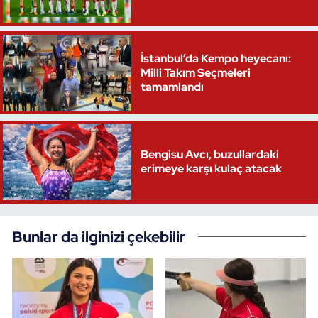
Triatlon
İstanbul’da Kempo heyecanı:
Voleybol
Milli Takım Seçmeleri
tamamlandı
Vücut Geliştirme Fitness
Wushu Kungfu
Bengisu Avcı, buzullardaki
erimeye karşı kulaç atacak
Yelken
Yüzme
Bunlar da ilginizi çekebilir