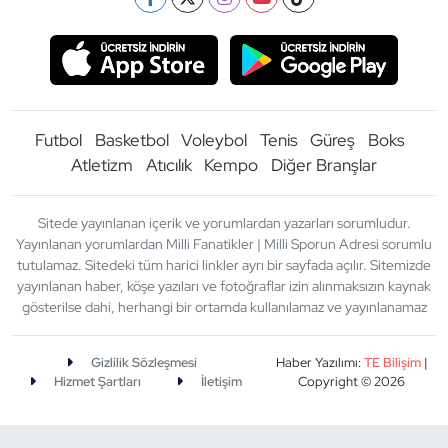
Futbol
Basketbol
Voleybol
Tenis
Güreş
Boks
Atletizm
Atıcılık
Kempo
Diğer Branşlar
Sitede yayınlanan içerik ve yorumlardan yazarları sorumludur.
Yayınlanan yorumlardan Milli Fanatikler | Milli Sporun Adresi sorumlu
tutulamaz. Sitedeki tüm harici linkler ayrı bir sayfada açılır. Sitemizde
yayınlanan haber, köşe yazıları ve fotoğraflar izin alınmaksızın kaynak
gösterilse dahi, herhangi bir ortamda kullanılamaz ve yayınlanamaz
Gizlilik Sözleşmesi
Haber Yazılımı:
TE Bilişim
|
Hizmet Şartları
İletişim
Copyright © 2026