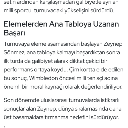
setin ardından karşılaşmadan galibiyetle ayrılan
Kempo
milli sporcu, turnuvadaki yükselişini sürdürdü.
Kick Boks
Elemelerden Ana Tabloya Uzanan
Başarı
Kürek
Turnuvaya eleme aşamasından başlayan Zeynep
Masa Tenisi
Sönmez, ana tabloya kalmayı başardıktan sonra
ilk turda da galibiyet alarak dikkat çekici bir
Modern Pentatlon
performans ortaya koydu. Çim kortta elde edilen
bu sonuç, Wimbledon öncesi milli tenisçi adına
Motor Sporları
önemli bir moral kaynağı olarak değerlendiriliyor.
Muay Thai
Son dönemde uluslararası turnuvalarda istikrarlı
Okçuluk
sonuçlar alan Zeynep, dünya sıralamasında daha
üst basamaklara tırmanma hedefini sürdürüyor.
Optimist