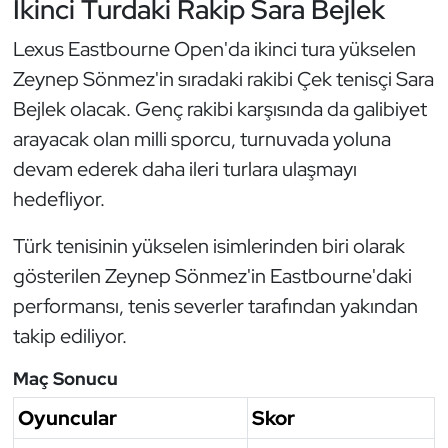
İkinci Turdaki Rakip Sara Bejlek
Oryantiring
Lexus Eastbourne Open'da ikinci tura yükselen
Zeynep Sönmez'in sıradaki rakibi Çek tenisçi Sara
Özel Sporcular
Bejlek olacak. Genç rakibi karşısında da galibiyet
Paralimpik
arayacak olan milli sporcu, turnuvada yoluna
devam ederek daha ileri turlara ulaşmayı
Ragbi
hedefliyor.
Satranç
Türk tenisinin yükselen isimlerinden biri olarak
gösterilen Zeynep Sönmez'in Eastbourne'daki
Su Topu
performansı, tenis severler tarafından yakından
takip ediliyor.
Sualtı Sporları
Maç Sonucu
Tekvando
Oyuncular
Skor
Tenis