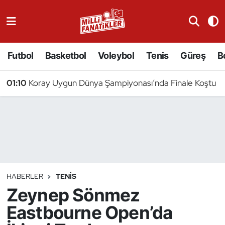
Atıcılık
Futbol
Basketbol
Voleybol
Tenis
Güreş
B
Atletizm
01:10
Koray Uygun Dünya Şampiyonası’nda Finale Koştu
Badminton
Basketbol
Beyzbol
Bilardo
HABERLER
TENIS
Zeynep Sönmez
Binicilik
Eastbourne Open’da
Bisiklet