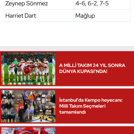
Zeynep Sönmez
4-6, 6-2, 7-5
Triatlon
Harriet Dart
Mağlup
Voleybol
Vücut Geliştirme Fitness
Wushu Kungfu
A MİLLİ TAKIM 24 YIL SONRA
DÜNYA KUPASI’NDA!
Yelken
Yüzme
İstanbul’da Kempo heyecanı:
Milli Takım Seçmeleri
tamamlandı