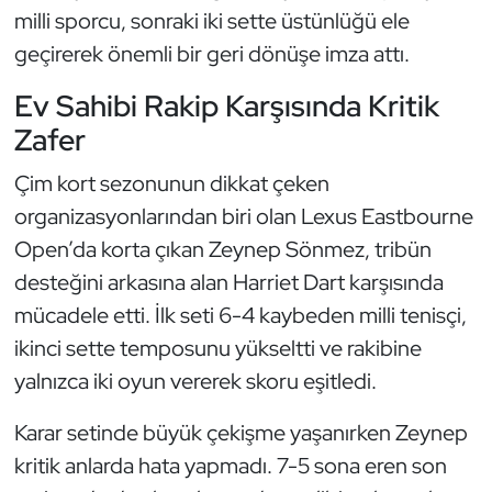
Güreş
milli sporcu, sonraki iki sette üstünlüğü ele
geçirerek önemli bir geri dönüşe imza attı.
Halter
Ev Sahibi Rakip Karşısında Kritik
Hava Sporları
Zafer
Hentbol
Çim kort sezonunun dikkat çeken
organizasyonlarından biri olan Lexus Eastbourne
İşitme Engelli Sporcular
Open’da korta çıkan Zeynep Sönmez, tribün
desteğini arkasına alan Harriet Dart karşısında
Judo ve Kuraş
mücadele etti. İlk seti 6-4 kaybeden milli tenisçi,
Kano ve Rafting
ikinci sette temposunu yükseltti ve rakibine
yalnızca iki oyun vererek skoru eşitledi.
Karate
Karar setinde büyük çekişme yaşanırken Zeynep
Kayak
kritik anlarda hata yapmadı. 7-5 sona eren son