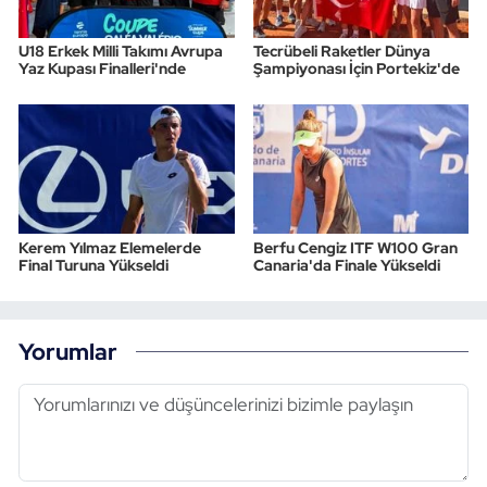
U18 Erkek Milli Takımı Avrupa
Tecrübeli Raketler Dünya
Yaz Kupası Finalleri'nde
Şampiyonası İçin Portekiz'de
Kerem Yılmaz Elemelerde
Berfu Cengiz ITF W100 Gran
Final Turuna Yükseldi
Canaria'da Finale Yükseldi
Yorumlar