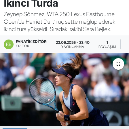
İkinci Turda
Bocce Bowling Dart
Zeynep Sönmez, WTA 250 Lexus Eastbourne
Open’da Harriet Dart’ı üç sette mağlup ederek
Boks
ikinci tura yükseldi. Sıradaki rakibi Sara Bejlek.
Briç
FANATIK EDITÖR
23.06.2026 - 23:40
1
EDITÖR
YAYINLANMA
PAYLAŞIM
G
Buz Hokeyi
Buz Pateni
Çim Hokeyi
Cimnastik
Curling
Dağcılık