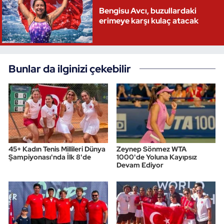
Bengisu Avcı, buzullardaki
erimeye karşı kulaç atacak
Bunlar da ilginizi çekebilir
45+ Kadın Tenis Millileri Dünya
Zeynep Sönmez WTA
Şampiyonası'nda İlk 8'de
1000'de Yoluna Kayıpsız
Devam Ediyor