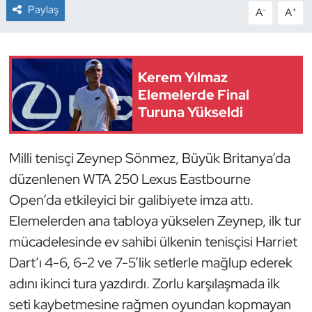
Paylaş
-
+
A
A
Dans Sporları
Dövüş Sanatı
Kerem Yılmaz
Elemelerde Final
E-Spor
Turuna Yükseldi
Eskrim
Milli tenisçi Zeynep Sönmez, Büyük Britanya’da
Futbol
düzenlenen WTA 250 Lexus Eastbourne
Open’da etkileyici bir galibiyete imza attı.
Futsal
Elemelerden ana tabloya yükselen Zeynep, ilk tur
mücadelesinde ev sahibi ülkenin tenisçisi Harriet
Genel
Dart’ı 4-6, 6-2 ve 7-5’lik setlerle mağlup ederek
Golf
adını ikinci tura yazdırdı. Zorlu karşılaşmada ilk
seti kaybetmesine rağmen oyundan kopmayan