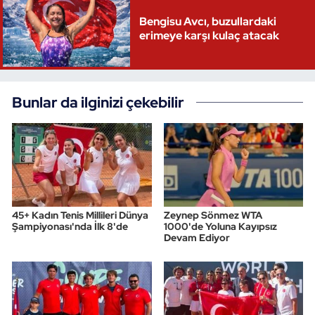
Bengisu Avcı, buzullardaki
erimeye karşı kulaç atacak
Bunlar da ilginizi çekebilir
45+ Kadın Tenis Millileri Dünya
Zeynep Sönmez WTA
Şampiyonası'nda İlk 8'de
1000'de Yoluna Kayıpsız
Devam Ediyor