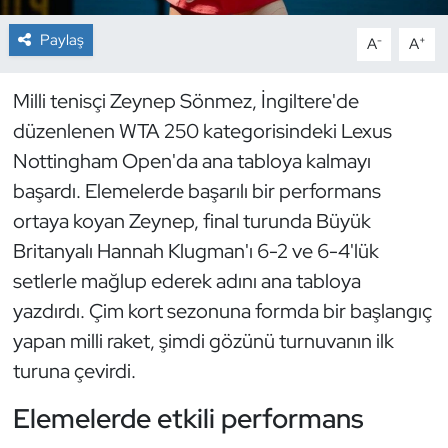
Paylaş
-
+
A
A
Dans Sporları
Dövüş Sanatı
Milli tenisçi Zeynep Sönmez, İngiltere'de
düzenlenen WTA 250 kategorisindeki Lexus
E-Spor
Nottingham Open'da ana tabloya kalmayı
başardı. Elemelerde başarılı bir performans
Eskrim
ortaya koyan Zeynep, final turunda Büyük
Britanyalı Hannah Klugman'ı 6-2 ve 6-4'lük
Futbol
setlerle mağlup ederek adını ana tabloya
Futsal
yazdırdı. Çim kort sezonuna formda bir başlangıç
yapan milli raket, şimdi gözünü turnuvanın ilk
Genel
turuna çevirdi.
Golf
Elemelerde etkili performans