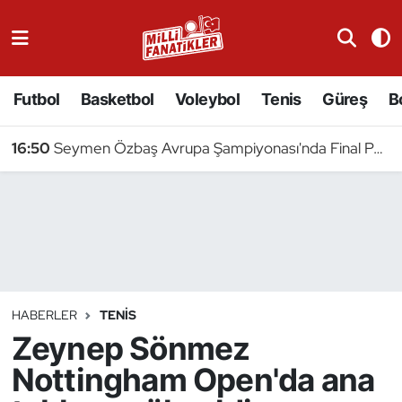
Atıcılık
Futbol
Basketbol
Voleybol
Tenis
Güreş
B
Atletizm
16:50
Seymen Özbaş Avrupa Şampiyonası'nda Final Peşinde
Badminton
Basketbol
Beyzbol
Bilardo
HABERLER
TENIS
Zeynep Sönmez
Binicilik
Nottingham Open'da ana
Bisiklet