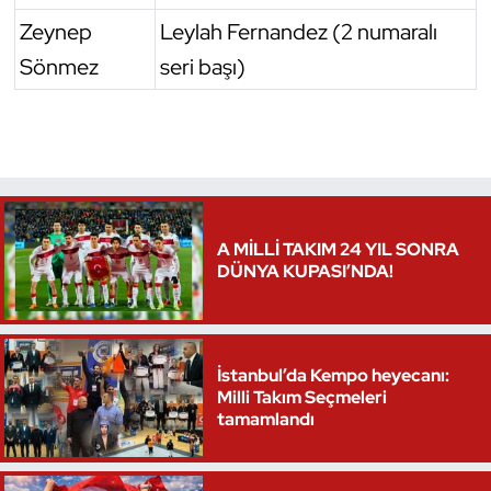
Zeynep
Leylah Fernandez (2 numaralı
Triatlon
Sönmez
seri başı)
Voleybol
Vücut Geliştirme Fitness
Wushu Kungfu
A MİLLİ TAKIM 24 YIL SONRA
Yelken
DÜNYA KUPASI’NDA!
Yüzme
İstanbul’da Kempo heyecanı:
Milli Takım Seçmeleri
tamamlandı