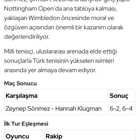
Nottingham Open'da ana tabloya kalması,
Oryantiring
yaklaşan Wimbledon öncesinde moral ve
Özel Sporcular
özgüven açısından önemli bir kazanım olarak
değerlendiriliyor.
Paralimpik
Milli tenisçi, uluslararası arenada elde ettiği
Ragbi
sonuçlarla Türk tenisinin yükselen isimleri
arasında yer almaya devam ediyor.
Satranç
Maç Sonucu
Su Topu
Karşılaşma
Sonuç
Sualtı Sporları
Zeynep Sönmez - Hannah Klugman
6-2, 6-4
Tekvando
İlk Tur Eşleşmesi
Oyuncu
Rakip
Tenis