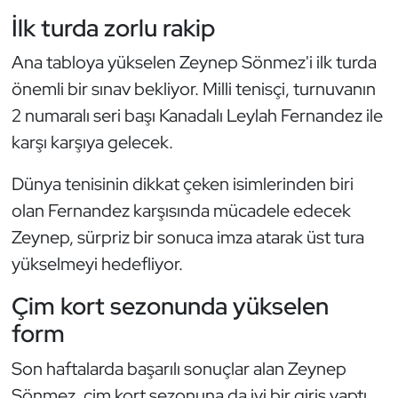
Kempo
İlk turda zorlu rakip
Ana tabloya yükselen Zeynep Sönmez'i ilk turda
Kick Boks
önemli bir sınav bekliyor. Milli tenisçi, turnuvanın
Kürek
2 numaralı seri başı Kanadalı Leylah Fernandez ile
karşı karşıya gelecek.
Masa Tenisi
Dünya tenisinin dikkat çeken isimlerinden biri
Modern Pentatlon
olan Fernandez karşısında mücadele edecek
Zeynep, sürpriz bir sonuca imza atarak üst tura
Motor Sporları
yükselmeyi hedefliyor.
Muay Thai
Çim kort sezonunda yükselen
form
Okçuluk
Son haftalarda başarılı sonuçlar alan Zeynep
Optimist
Sönmez, çim kort sezonuna da iyi bir giriş yaptı.