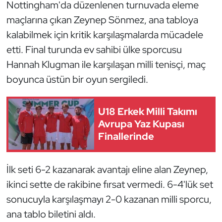
Güreş
Nottingham'da düzenlenen turnuvada eleme
maçlarına çıkan Zeynep Sönmez, ana tabloya
Halter
kalabilmek için kritik karşılaşmalarda mücadele
etti. Final turunda ev sahibi ülke sporcusu
Hava Sporları
Hannah Klugman ile karşılaşan milli tenisçi, maç
boyunca üstün bir oyun sergiledi.
Hentbol
İşitme Engelli Sporcular
U18 Erkek Milli Takımı
Avrupa Yaz Kupası
Judo ve Kuraş
Finallerinde
Kano ve Rafting
İlk seti 6-2 kazanarak avantajı eline alan Zeynep,
Karate
ikinci sette de rakibine fırsat vermedi. 6-4'lük set
sonucuyla karşılaşmayı 2-0 kazanan milli sporcu,
Kayak
ana tablo biletini aldı.