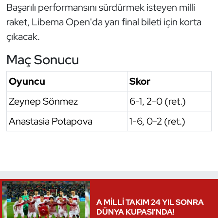
Başarılı performansını sürdürmek isteyen milli
Oryantiring
raket, Libema Open'da yarı final bileti için korta
çıkacak.
Özel Sporcular
Maç Sonucu
Paralimpik
Oyuncu
Skor
Ragbi
Zeynep Sönmez
6-1, 2-0 (ret.)
Satranç
Anastasia Potapova
1-6, 0-2 (ret.)
Su Topu
Sualtı Sporları
Tekvando
A MİLLİ TAKIM 24 YIL SONRA
DÜNYA KUPASI’NDA!
Tenis