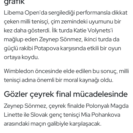
grafik
Kempo
Libema Open'da sergilediği performansla dikkat
Kick Boks
çeken milli tenisçi, çim zemindeki uyumunu bir
kez daha gösterdi. İlk turda Katie Volynets'i
Kürek
mağlup eden Zeynep Sönmez, ikinci turda da
güçlü rakibi Potapova karşısında etkili bir oyun
Masa Tenisi
ortaya koydu.
Modern Pentatlon
Wimbledon öncesinde elde edilen bu sonuç, milli
tenisçi adına önemli bir moral kaynağı oldu.
Motor Sporları
Gözler çeyrek final mücadelesinde
Muay Thai
Zeynep Sönmez, çeyrek finalde Polonyalı Magda
Okçuluk
Linette ile Slovak genç tenisçi Mia Pohankova
arasındaki maçın galibiyle karşılaşacak.
Optimist