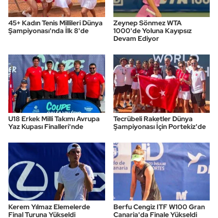
45+ Kadın Tenis Millileri Dünya
Zeynep Sönmez WTA
Şampiyonası'nda İlk 8'de
1000'de Yoluna Kayıpsız
Devam Ediyor
U18 Erkek Milli Takımı Avrupa
Tecrübeli Raketler Dünya
Yaz Kupası Finalleri'nde
Şampiyonası İçin Portekiz'de
Kerem Yılmaz Elemelerde
Berfu Cengiz ITF W100 Gran
Final Turuna Yükseldi
Canaria'da Finale Yükseldi