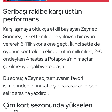
Güreş
Seribaşı rakibe karşı üstün
Halter
performans
Hava Sporları
Karşılaşmaya oldukça etkili başlayan Zeynep
Sönmez, ilk sette rakibine yalnızca bir oyun
Hentbol
vererek 6-1'lik skorla öne geçti. İkinci sette de
oyunun kontrolünü elinde tutan milli raket, 2-0
İşitme Engelli Sporcular
öndeyken Anastasia Potapova'nın maçtan
Judo ve Kuraş
çekilmesiyle galibiyete ulaştı.
Bu sonuçla Zeynep, turnuvanın favori
Kano ve Rafting
isimlerinden birini saf dışı bırakarak adını son
Karate
sekiz arasına yazdırdı.
Çim kort sezonunda yükselen
Kayak