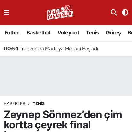
Atıcılık
Futbol
Basketbol
Voleybol
Tenis
Güreş
B
Atletizm
00:54
Trabzon'da Madalya Mesaisi Başladı
Badminton
Basketbol
Beyzbol
Bilardo
HABERLER
TENIS
Zeynep Sönmez’den çim
Binicilik
kortta çeyrek final
Bisiklet