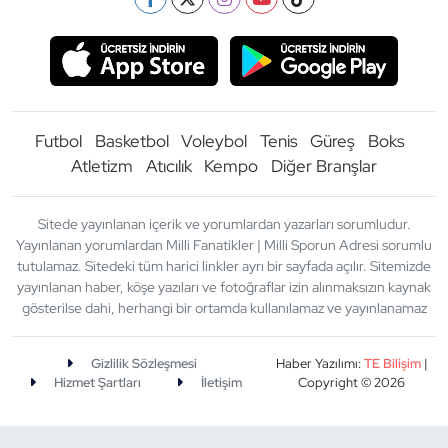
Futbol
Basketbol
Voleybol
Tenis
Güreş
Boks
Atletizm
Atıcılık
Kempo
Diğer Branşlar
Sitede yayınlanan içerik ve yorumlardan yazarları sorumludur.
Yayınlanan yorumlardan Milli Fanatikler | Milli Sporun Adresi sorumlu
tutulamaz. Sitedeki tüm harici linkler ayrı bir sayfada açılır. Sitemizde
yayınlanan haber, köşe yazıları ve fotoğraflar izin alınmaksızın kaynak
gösterilse dahi, herhangi bir ortamda kullanılamaz ve yayınlanamaz
Gizlilik Sözleşmesi
Haber Yazılımı:
TE Bilişim
|
Hizmet Şartları
İletişim
Copyright © 2026