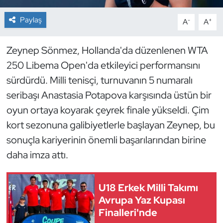
Paylaş
-
+
A
A
Dans Sporları
Dövüş Sanatı
Zeynep Sönmez, Hollanda'da düzenlenen WTA
250 Libema Open'da etkileyici performansını
E-Spor
sürdürdü. Milli tenisçi, turnuvanın 5 numaralı
seribaşı Anastasia Potapova karşısında üstün bir
Eskrim
oyun ortaya koyarak çeyrek finale yükseldi. Çim
kort sezonuna galibiyetlerle başlayan Zeynep, bu
Futbol
sonuçla kariyerinin önemli başarılarından birine
Futsal
daha imza attı.
Genel
U18 Erkek Milli Takımı
Avrupa Yaz Kupası
Golf
Finalleri'nde