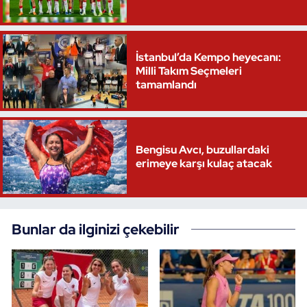
Triatlon
İstanbul’da Kempo heyecanı:
Voleybol
Milli Takım Seçmeleri
tamamlandı
Vücut Geliştirme Fitness
Wushu Kungfu
Bengisu Avcı, buzullardaki
erimeye karşı kulaç atacak
Yelken
Yüzme
Bunlar da ilginizi çekebilir