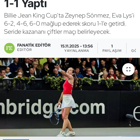
1-1 Yaptı
Bocce Bowling Dart
Billie Jean King Cup’ta Zeynep Sönmez, Eva Lys’i
6-2, 4-6, 6-0 mağlup ederek skoru 1-1’e getirdi.
Boks
Seride kazananı çiftler maçı belirleyecek.
Briç
FANATIK EDITÖR
15.11.2025 - 13:56
1
EDITÖR
YAYINLANMA
PAYLAŞIM
GÖS
Buz Hokeyi
Buz Pateni
Çim Hokeyi
Cimnastik
Curling
Dağcılık