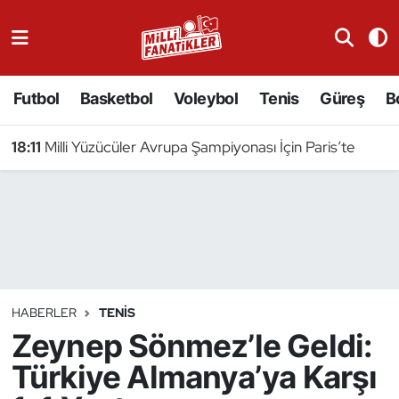
Atıcılık
Futbol
Basketbol
Voleybol
Tenis
Güreş
B
Atletizm
18:11
Milli Yüzücüler Avrupa Şampiyonası İçin Paris’te
Badminton
Basketbol
Beyzbol
Bilardo
HABERLER
TENIS
Zeynep Sönmez’le Geldi:
Binicilik
Türkiye Almanya’ya Karşı
Bisiklet