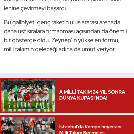
lehine çevirmeyi başardı.
Oryantiring
Bu galibiyet, genç raketin uluslararası arenada
Özel Sporcular
daha üst sıralara tırmanması açısından da önemli
Paralimpik
bir gösterge oldu. Zeynep’in yükselen formu,
milli takımın geleceği adına da umut veriyor.
Ragbi
Satranç
Su Topu
A MİLLİ TAKIM 24 YIL SONRA
DÜNYA KUPASI’NDA!
Sualtı Sporları
Tekvando
İstanbul’da Kempo heyecanı:
Tenis
Milli Takım Seçmeleri