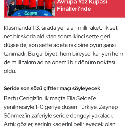
Avrupa Yaz Kupası
Güreş
Finalleri'nde
Halter
Klasmanda 113. sırada yer alan milli raket, ilk seti
Hava Sporları
net bir skorla aldıktan sonra ikinci sette geri
düşse de, son sette adeta rakibine oyun şansı
Hentbol
tanımadı. Bu galibiyet, hem bireysel kariyeri hem
İşitme Engelli Sporcular
de milli takım adına önemli bir dönüm noktası
oldu.
Judo ve Kuraş
Seride son sözü çiftler maçı söyleyecek
Kano ve Rafting
Berfu Cengiz’in ilk maçta Ella Seidel’e
Karate
yenilmesiyle 1-0 geriye düşen Türkiye, Zeynep
Sönmez’in zaferiyle seride dengeyi yakaladı.
Kayak
Artık gözler, serinin kaderini belirleyecek olan