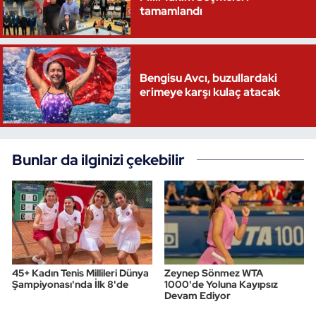
tamamlandı
Triatlon
Voleybol
Bengisu Avcı, buzullardaki
erimeye karşı kulaç atacak
Vücut Geliştirme Fitness
Wushu Kungfu
Bunlar da ilginizi çekebilir
Yelken
Yüzme
45+ Kadın Tenis Millileri Dünya
Zeynep Sönmez WTA
Şampiyonası'nda İlk 8'de
1000'de Yoluna Kayıpsız
Devam Ediyor