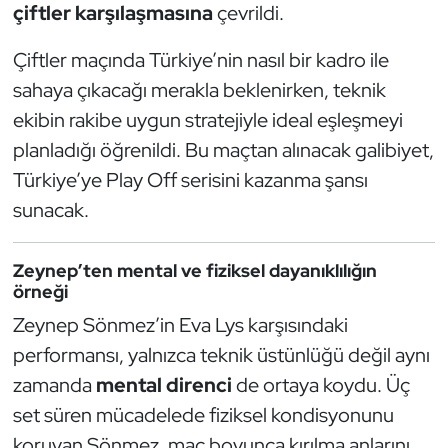
çiftler karşılaşmasına
çevrildi.
Kempo
Çiftler maçında Türkiye’nin nasıl bir kadro ile
Kick Boks
sahaya çıkacağı merakla beklenirken, teknik
ekibin rakibe uygun stratejiyle ideal eşleşmeyi
Kürek
planladığı öğrenildi. Bu maçtan alınacak galibiyet,
Masa Tenisi
Türkiye’ye Play Off serisini kazanma şansı
sunacak.
Modern Pentatlon
Zeynep’ten mental ve fiziksel dayanıklılığın
Motor Sporları
örneği
Zeynep Sönmez’in Eva Lys karşısındaki
Muay Thai
performansı, yalnızca teknik üstünlüğü değil aynı
Okçuluk
zamanda
mental direnci
de ortaya koydu. Üç
set süren mücadelede fiziksel kondisyonunu
Optimist
koruyan Sönmez, maç boyunca kırılma anlarını