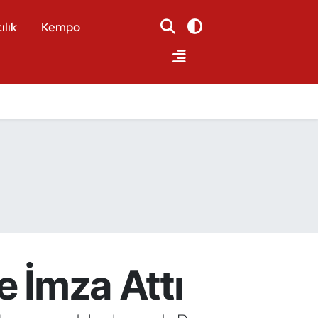
ılık
Kempo
e İmza Attı