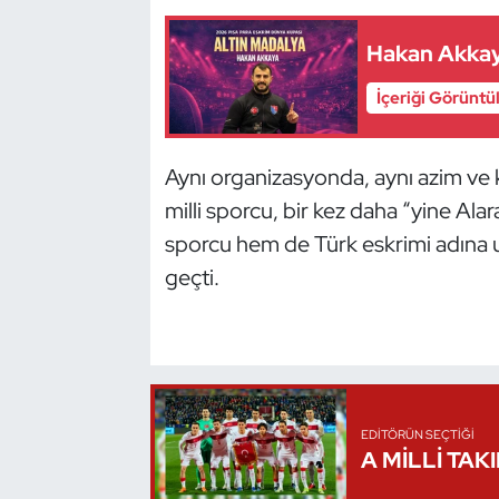
Oryantiring
Hakan Akkay
Özel Sporcular
İçeriği Görüntü
Paralimpik
Aynı organizasyonda, aynı azim ve ka
Ragbi
milli sporcu, bir kez daha “yine Ala
sporcu hem de Türk eskrimi adına u
Satranç
geçti.
Su Topu
Sualtı Sporları
Tekvando
EDITÖRÜN SEÇTIĞI
A MİLLİ TAK
Tenis