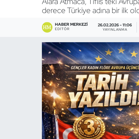
Alara Atmaca, Tiflis’teki Avr
derece Türkiye adına bir ilk ol
Bocce Bowling Dart
HABER MERKEZI
26.02.2026 - 11:06
Boks
EDITÖR
YAYINLANMA
Briç
Buz Hokeyi
Buz Pateni
Çim Hokeyi
Cimnastik
Curling
Dağcılık