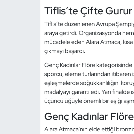
Güreş
Tiflis’te Çifte Gurur
Halter
Tiflis’te düzenlenen Avrupa Şampiyo
araya getirdi. Organizasyonda hem
Hava Sporları
mücadele eden Alara Atmaca, kısa s
Hentbol
çıkmayı başardı.
İşitme Engelli Sporcular
Genç Kadınlar Flöre kategorisinde üs
sporcu, eleme turlarından itibaren is
Judo ve Kuraş
eşleşmelerde soğukkanlılığını koru
madalyayı garantiledi. Yarı finalde
Kano ve Rafting
üçüncülüğüyle önemli bir eşiği aşm
Karate
Genç Kadınlar Flöre’
Kayak
Alara Atmaca’nın elde ettiği bronz m