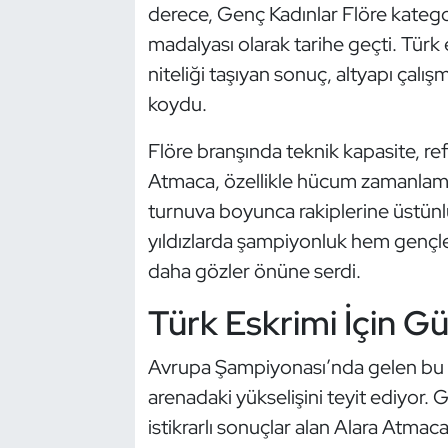
derece, Genç Kadınlar Flöre katego
Kempo
madalyası olarak tarihe geçti. Türk
Kick Boks
niteliği taşıyan sonuç, altyapı çalışm
koydu.
Kürek
Flöre branşında teknik kapasite, refl
Masa Tenisi
Atmaca, özellikle hücum zamanlamal
turnuva boyunca rakiplerine üstün
Modern Pentatlon
yıldızlarda şampiyonluk hem gençler
daha gözler önüne serdi.
Motor Sporları
Türk Eskrimi İçin G
Muay Thai
Avrupa Şampiyonası’nda gelen bu ta
Okçuluk
arenadaki yükselişini teyit ediyor
istikrarlı sonuçlar alan Alara Atmaca
Optimist