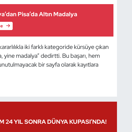
a’dan Pisa’da Altın Madalya
le
rarlılıkla iki farklı kategoride kürsüye çıkan
ra, yine madalya” dedirtti. Bu başarı, hem
nutulmayacak bir sayfa olarak kayıtlara
IM 24 YIL SONRA DÜNYA KUPASI’NDA!