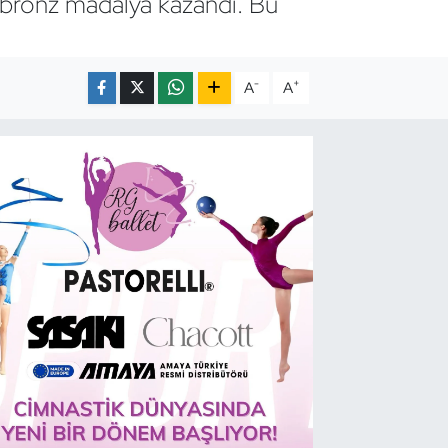
 bronz madalya kazandı. Bu
-
+
A
A