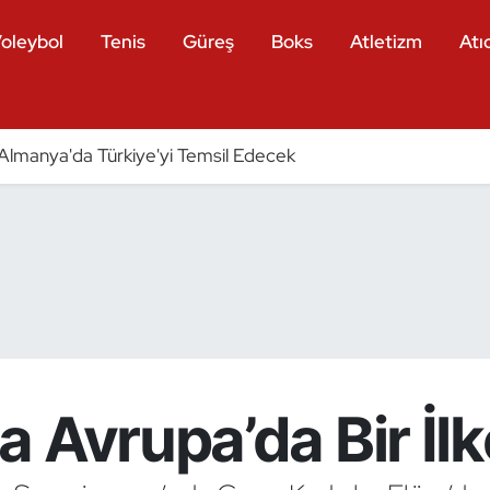
oleybol
Tenis
Güreş
Boks
Atletizm
Atıc
ri Almanya'da Türkiye'yi Temsil Edecek
 Avrupa’da Bir İlk