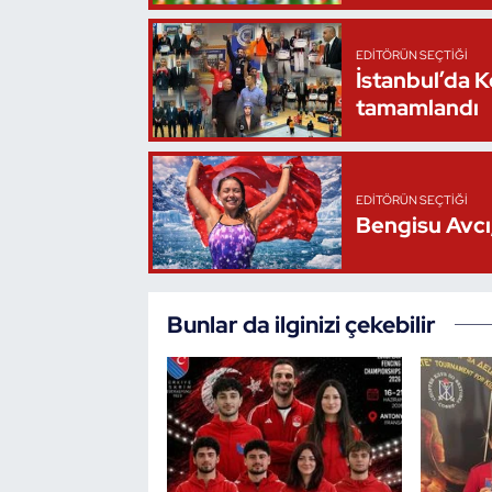
Triatlon
EDITÖRÜN SEÇTIĞI
İstanbul’da 
Voleybol
tamamlandı
Vücut Geliştirme Fitness
EDITÖRÜN SEÇTIĞI
Wushu Kungfu
Bengisu Avcı,
Yelken
Bunlar da ilginizi çekebilir
Yüzme