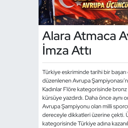
Dans Sporları
Dövüş Sanatı
Alara Atmaca Av
E-Spor
İmza Attı
Eskrim
Türkiye eskriminde tarihi bir başarı 
Futbol
düzenlenen Avrupa Şampiyonası’n
Futsal
Kadınlar Flöre kategorisinde bronz
kürsüye yazdırdı. Daha önce aynı o
Genel
Avrupa Şampiyonu olan milli sporcu,
dereceyle dikkatleri üzerine çekti.
Golf
kategorisinde Türkiye adına kazanıla