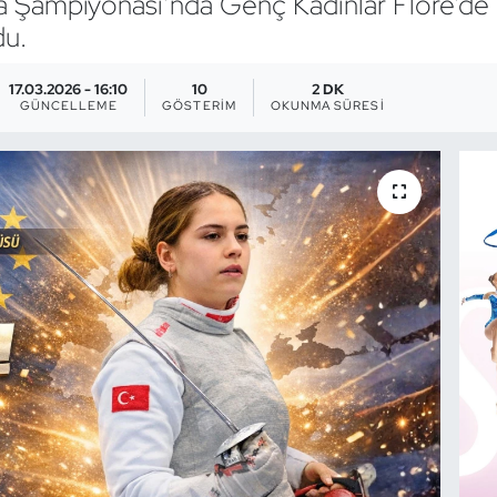
upa Şampiyonası’nda Genç Kadınlar Flöre’de
du.
17.03.2026 - 16:10
10
2 DK
GÜNCELLEME
GÖSTERIM
OKUNMA SÜRESI