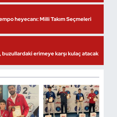
Kempo heyecanı: Milli Takım Seçmeleri
 buzullardaki erimeye karşı kulaç atacak