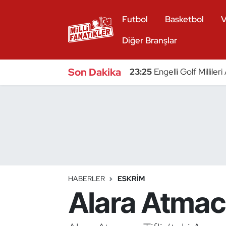
Futbol
Basketbol
V
Atıcılık
Diğer Branşlar
Atletizm
Son Dakika
23:25
Engelli Golf Millile
Badminton
Basketbol
Beyzbol
Bilardo
HABERLER
ESKRIM
Alara Atmaca
Binicilik
Bisiklet