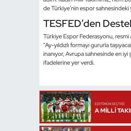
de Türkiye’nin espor sahnesindeki y
Oryantiring
TESFED’den Destek
Özel Sporcular
Türkiye Espor Federasyonu, resmi a
Paralimpik
"Ay-yıldızlı formayı gururla taşıya
inanıyor, Avrupa sahnesinde en iyi
Ragbi
ifadelerine yer verdi.
Satranç
Su Topu
Sualtı Sporları
EDITÖRÜN SEÇTIĞI
A MİLLİ TAK
Tekvando
Tenis