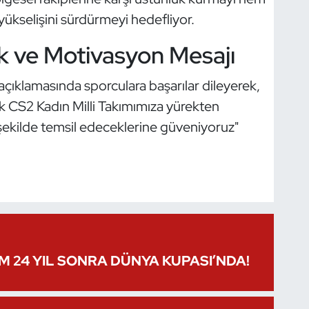
ükselişini sürdürmeyi hedefliyor.
 ve Motivasyon Mesajı
çıklamasında sporculara başarılar dileyerek,
cak CS2 Kadın Milli Takımımıza yürekten
 şekilde temsil edeceklerine güveniyoruz"
IM 24 YIL SONRA DÜNYA KUPASI’NDA!