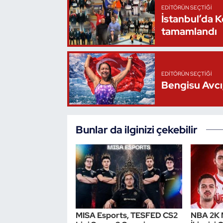
EDITÖRÜN SEÇTIĞI
İstanbul’da 
Triatlon
tamamlandı
Voleybol
Vücut Geliştirme Fitness
EDITÖRÜN SEÇTIĞI
Bengisu Avcı,
Wushu Kungfu
Yelken
Bunlar da ilginizi çekebilir
Yüzme
MISA Esports, TESFED CS2
NBA 2K M