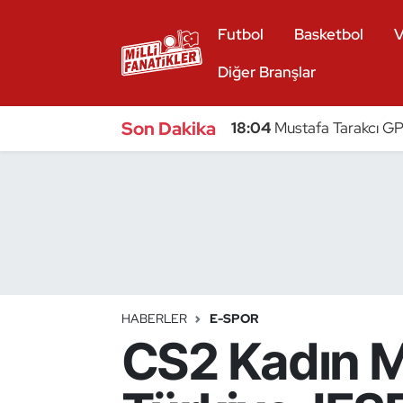
Futbol
Basketbol
V
Atıcılık
Diğer Branşlar
Atletizm
Son Dakika
18:04
Mustafa Tarakcı GP
Badminton
Basketbol
Beyzbol
Bilardo
HABERLER
E-SPOR
CS2 Kadın Mi
Binicilik
Bisiklet