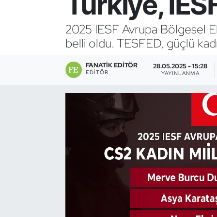
Türkiye, IES
Bocce Bowling Dart
2025 IESF Avrupa Bölgesel Ele
belli oldu. TESFED, güçlü kad
Boks
FANATIK EDITÖR
Briç
28.05.2025 - 15:28
EDITÖR
YAYINLANMA
Buz Hokeyi
Buz Pateni
Çim Hokeyi
Cimnastik
Curling
Dağcılık