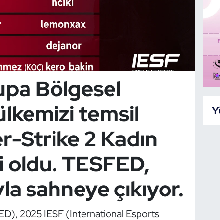
upa Bölgesel
ülkemizi temsil
Y
-Strike 2 Kadın
lli oldu. TESFED,
la sahneye çıkıyor.
D), 2025 IESF (International Esports