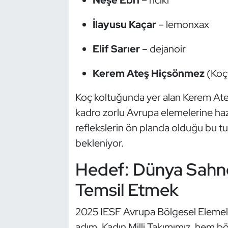
Kempo
İlayusu Kaçar
–
lemonxax
Kick Boks
Elif Sarıer
–
dejanoir
Kürek
Kerem Ateş Hiçsönmez
(Koç
Masa Tenisi
Koç koltuğunda yer alan Kerem Ateş
kadro zorlu Avrupa elemelerine hazırl
Modern Pentatlon
reflekslerin ön planda olduğu bu 
Motor Sporları
bekleniyor.
Hedef: Dünya Sahne
Muay Thai
Temsil Etmek
Okçuluk
2025 IESF Avrupa Bölgesel Elemeleri,
Optimist
adım. Kadın Milli Takımımız, hem bö