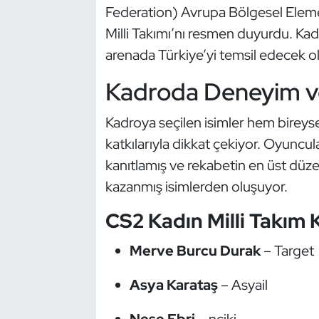
Güreş
Federation) Avrupa Bölgesel Elem
Milli Takımı’nı resmen duyurdu. Kad
Halter
arenada Türkiye’yi temsil edecek o
Hava Sporları
Kadroda Deneyim ve
Hentbol
Kadroya seçilen isimler hem bireys
katkılarıyla dikkat çekiyor. Oyuncul
İşitme Engelli Sporcular
kanıtlamış ve rekabetin en üst dü
kazanmış isimlerden oluşuyor.
Judo ve Kuraş
CS2 Kadın Milli Takım 
Kano ve Rafting
Merve Burcu Durak
–
Target
Karate
Asya Karataş
–
Asyail
Kayak
Neşe Ebri
–
nciki