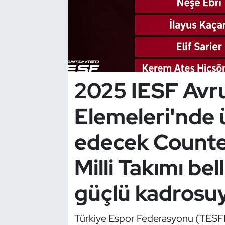
Dans Sporları
Dövüş Sanatı
E-Spor
2025 IESF Avr
Eskrim
Elemeleri'nde 
Futbol
edecek Counter
Futsal
Milli Takımı be
Genel
güçlü kadrosuy
Golf
Türkiye Espor Federasyonu (TESFE