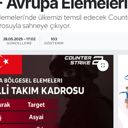
F Avrupa Elemeleri
meleri'nde ülkemizi temsil edecek Counter
rosuyla sahneye çıkıyor.
28.05.2025 - 17:02
103
GÜNCELLEME
GÖSTERIM