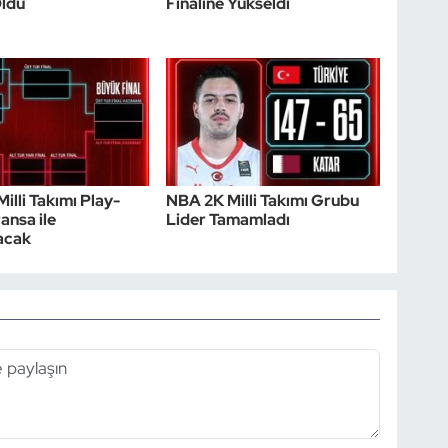
Oldu
Finaline Yükseldi
illi Takımı Play-
NBA 2K Milli Takımı Grubu
ansa ile
Lider Tamamladı
acak