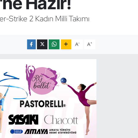
'ne Hazır!
-Strike 2 Kadın Milli Takımı
-
+
A
A