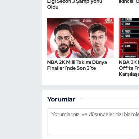
Ligi Sezon 3 Şampiyonu
İkincisi 
Oldu
NBA 2K Milli Takımı Dünya
NBA 2K M
Finalleri’nde Son 3’te
Off'ta Fr
Karşılaş
Yorumlar