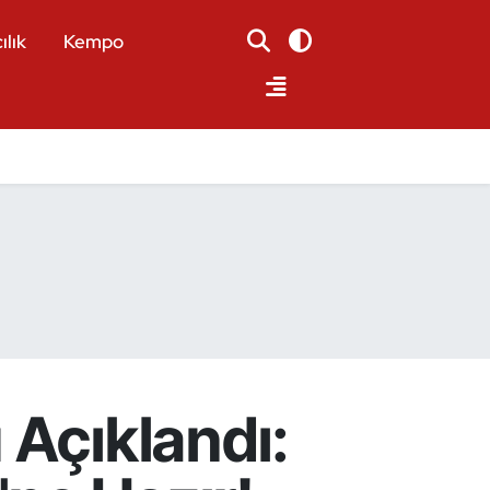
ılık
Kempo
 Açıklandı: