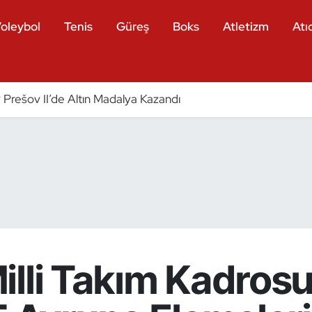
oleybol
Tenis
Güreş
Boks
Atletizm
Atıc
 Prešov II’de Altın Madalya Kazandı
lli Takım Kadrosu