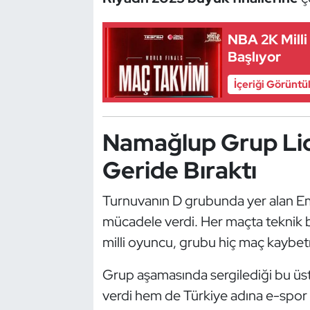
Güreş
NBA 2K Milli
Halter
Başlıyor
Hava Sporları
İçeriği Görüntü
Hentbol
Namağlup Grup Lide
İşitme Engelli Sporcular
Geride Bıraktı
Judo ve Kuraş
Turnuvanın D grubunda yer alan Emr
Kano ve Rafting
mücadele verdi. Her maçta teknik bil
milli oyuncu, grubu hiç maç kaybet
Karate
Grup aşamasında sergilediği bu üs
Kayak
verdi hem de Türkiye adına e-spor 