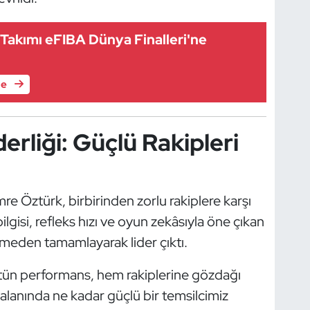
 Takımı eFIBA Dünya Finalleri'ne
le
rliği: Güçlü Rakipleri
e Öztürk, birbirinden zorlu rakiplere karşı
gisi, refleks hızı ve oyun zekâsıyla öne çıkan
meden tamamlayarak lider çıktı.
tün performans, hem rakiplerine gözdağı
alanında ne kadar güçlü bir temsilcimiz