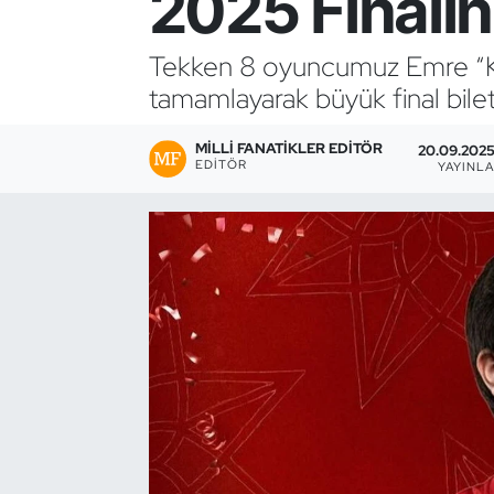
2025 Finalin
Bocce Bowling Dart
Tekken 8 oyuncumuz Emre “K
tamamlayarak büyük final bilet
Boks
MILLI FANATIKLER EDITÖR
Briç
20.09.2025
EDITÖR
YAYINL
Buz Hokeyi
Buz Pateni
Çim Hokeyi
Cimnastik
Curling
Dağcılık