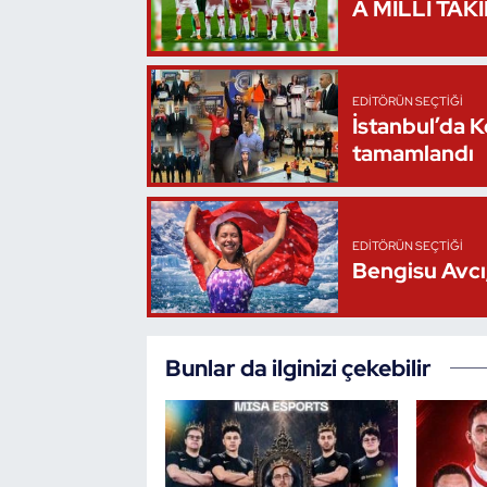
A MİLLİ TAK
Triatlon
Voleybol
EDITÖRÜN SEÇTIĞI
İstanbul’da 
tamamlandı
Vücut Geliştirme Fitness
Wushu Kungfu
EDITÖRÜN SEÇTIĞI
Yelken
Bengisu Avcı,
Yüzme
Bunlar da ilginizi çekebilir