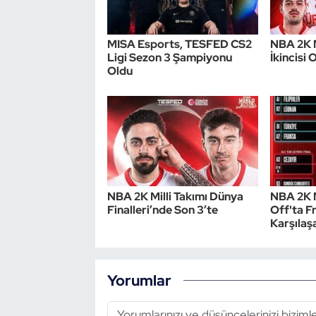
MISA Esports, TESFED CS2
NBA 2K M
Ligi Sezon 3 Şampiyonu
İkincisi 
Oldu
NBA 2K Milli Takımı Dünya
NBA 2K M
Finalleri’nde Son 3’te
Off'ta Fr
Karşılaş
Yorumlar