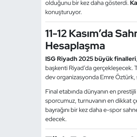
olduğunu bir kez daha gösterdi.
Ka
Kempo
konuşturuyor.
Kick Boks
11-12 Kasım’da Sah
Kürek
Hesaplaşma
Masa Tenisi
ISG Riyadh 2025 büyük finalleri
başkenti Riyad’da gerçekleşecek.
Modern Pentatlon
dev organizasyonda Emre Öztürk, ş
Motor Sporları
Final etabında dünyanın en prestijli
Muay Thai
sporcumuz, turnuvanın en dikkat çek
bayrağını bir kez daha e-spor sah
Okçuluk
edecek.
Optimist