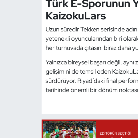
Türk E-Sporunun Yü
Oryantiring
KaizokuLars
Özel Sporcular
Uzun süredir Tekken serisinde adın
yetenekli oyuncularından biri olara
Paralimpik
her turnuvada çıtasını biraz daha yu
Ragbi
Yalnızca bireysel başarı değil, ayn
gelişimini de temsil eden KaizokuL
Satranç
sürdürüyor. Riyad’daki final perfo
Su Topu
tarihinde önemli bir dönüm noktası o
Sualtı Sporları
Tekvando
EDITÖRÜN SEÇTIĞI
Tenis