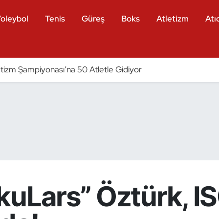
oleybol
Tenis
Güreş
Boks
Atletizm
Atıc
tizm Şampiyonası’na 50 Atletle Gidiyor
kuLars” Öztürk, I