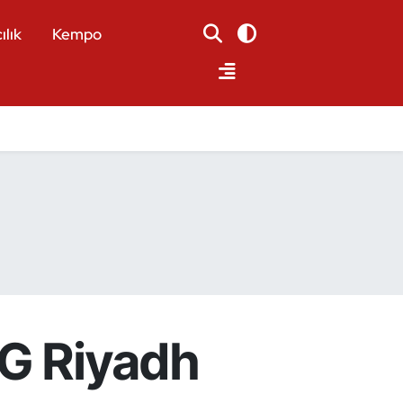
ılık
Kempo
SG Riyadh