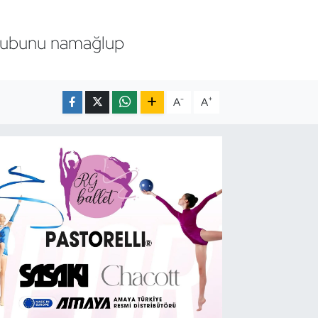
rubunu namağlup
-
+
A
A