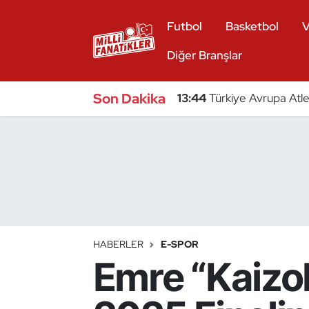
Futbol
Basketbol
V
Atıcılık
Diğer Branşlar
Atletizm
Son Dakika
13:44
Türkiye Avrupa Atle
Badminton
Basketbol
Beyzbol
Bilardo
HABERLER
E-SPOR
Emre “Kaizo
Binicilik
Bisiklet