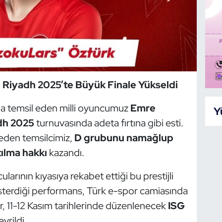
 Riyadh 2025’te Büyük Finale Yükseldi
la temsil eden milli oyuncumuz
Emre
Y
dh 2025
turnuvasında adeta fırtına gibi esti.
eden temsilcimiz,
D grubunu namağlup
tılma hakkı
kazandı.
rının kıyasıya rekabet ettiği bu prestijli
terdiği performans, Türk e-spor camiasında
r, 11-12 Kasım tarihlerinde düzenlenecek
ISG
vrildi.