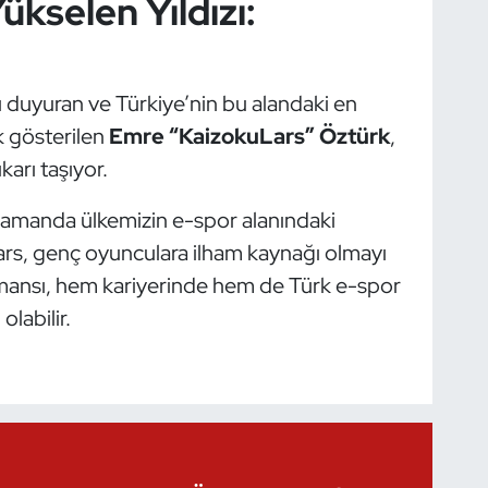
kselen Yıldızı:
ı duyuran ve Türkiye’nin bu alandaki en
k gösterilen
Emre “KaizokuLars” Öztürk
,
karı taşıyor.
ı zamanda ülkemizin e-spor alanındaki
ars, genç oyunculara ilham kaynağı olmayı
rmansı, hem kariyerinde hem de Türk e-spor
labilir.