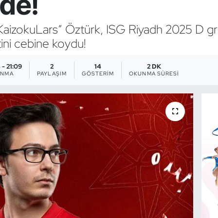
de!
aizokuLars” Öztürk, ISG Riyadh 2025 D g
ini cebine koydu!
 - 21:09
2
14
2 DK
ANMA
PAYLAŞIM
GÖSTERIM
OKUNMA SÜRESI