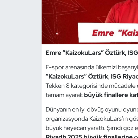
Dans Sporları
Dövüş Sanatı
E-Spor
Emre “KaizokuLars” Öztürk, ISG
Eskrim
E-spor arenasında ülkemizi başarıy
“KaizokuLars” Öztürk
,
ISG Riya
Futbol
Tekken 8 kategorisinde mücadele 
Futsal
tamamlayarak
büyük finallere ka
Genel
Dünyanın en iyi dövüş oyunu oyuncula
organizasyonda KaizokuLars’ın gös
Golf
büyük heyecan yarattı. Şimdi gözle
Riyadh 2025 büyük finallerine
çe