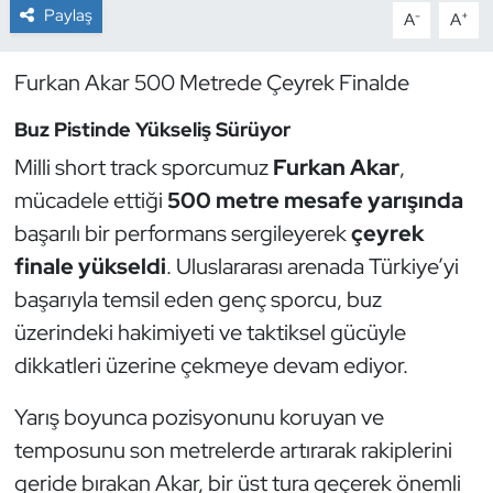
Paylaş
-
+
A
A
Dans Sporları
Furkan Akar 500 Metrede Çeyrek Finalde
Dövüş Sanatı
Buz Pistinde Yükseliş Sürüyor
E-Spor
Milli short track sporcumuz
Furkan Akar
,
mücadele ettiği
500 metre mesafe yarışında
Eskrim
başarılı bir performans sergileyerek
çeyrek
finale yükseldi
. Uluslararası arenada Türkiye’yi
Futbol
başarıyla temsil eden genç sporcu, buz
üzerindeki hakimiyeti ve taktiksel gücüyle
Futsal
dikkatleri üzerine çekmeye devam ediyor.
Genel
Yarış boyunca pozisyonunu koruyan ve
Golf
temposunu son metrelerde artırarak rakiplerini
geride bırakan Akar, bir üst tura geçerek önemli