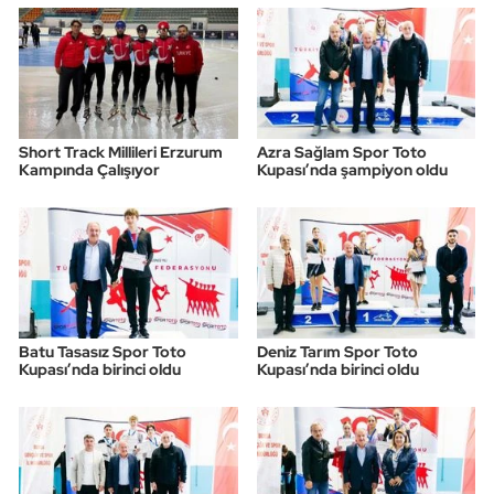
Triatlon
Voleybol
Short Track Millileri Erzurum
Azra Sağlam Spor Toto
Vücut Geliştirme Fitness
Kampında Çalışıyor
Kupası’nda şampiyon oldu
Wushu Kungfu
Yelken
Yüzme
Batu Tasasız Spor Toto
Deniz Tarım Spor Toto
Kupası’nda birinci oldu
Kupası’nda birinci oldu