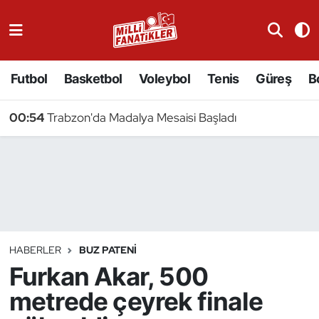
Atıcılık
Futbol
Basketbol
Voleybol
Tenis
Güreş
B
Atletizm
00:54
Trabzon'da Madalya Mesaisi Başladı
Badminton
Basketbol
Beyzbol
Bilardo
HABERLER
BUZ PATENI
Furkan Akar, 500
Binicilik
metrede çeyrek finale
Bisiklet