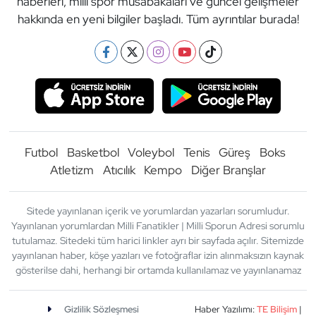
haberleri, milli spor müsabakaları ve güncel gelişmeler
hakkında en yeni bilgiler başladı. Tüm ayrıntılar burada!
Futbol
Basketbol
Voleybol
Tenis
Güreş
Boks
Atletizm
Atıcılık
Kempo
Diğer Branşlar
Sitede yayınlanan içerik ve yorumlardan yazarları sorumludur.
Yayınlanan yorumlardan Milli Fanatikler | Milli Sporun Adresi sorumlu
tutulamaz. Sitedeki tüm harici linkler ayrı bir sayfada açılır. Sitemizde
yayınlanan haber, köşe yazıları ve fotoğraflar izin alınmaksızın kaynak
gösterilse dahi, herhangi bir ortamda kullanılamaz ve yayınlanamaz
Gizlilik Sözleşmesi
Haber Yazılımı:
TE Bilişim
|