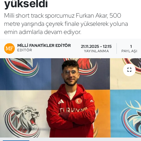
yükseldi
Bocce Bowling Dart
Milli short track sporcumuz Furkan Akar, 500
metre yarışında çeyrek finale yükselerek yoluna
Boks
emin adımlarla devam ediyor.
Briç
MILLI FANATIKLER EDITÖR
21.11.2025 - 12:15
1
EDITÖR
YAYINLANMA
PAYLAŞIM
Buz Hokeyi
Buz Pateni
Çim Hokeyi
Cimnastik
Curling
Dağcılık