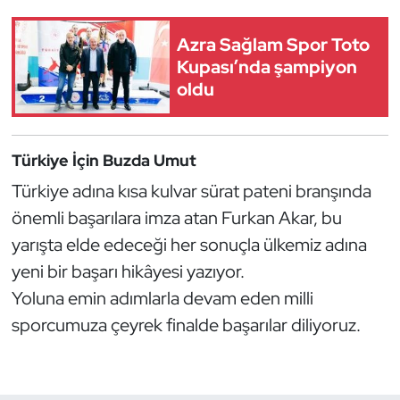
Kempo
Azra Sağlam Spor Toto
Kick Boks
Kupası’nda şampiyon
oldu
Kürek
Masa Tenisi
Türkiye İçin Buzda Umut
Türkiye adına kısa kulvar sürat pateni branşında
Modern Pentatlon
önemli başarılara imza atan Furkan Akar, bu
yarışta elde edeceği her sonuçla ülkemiz adına
Motor Sporları
yeni bir başarı hikâyesi yazıyor.
Muay Thai
Yoluna emin adımlarla devam eden milli
sporcumuza çeyrek finalde başarılar diliyoruz.
Okçuluk
Optimist