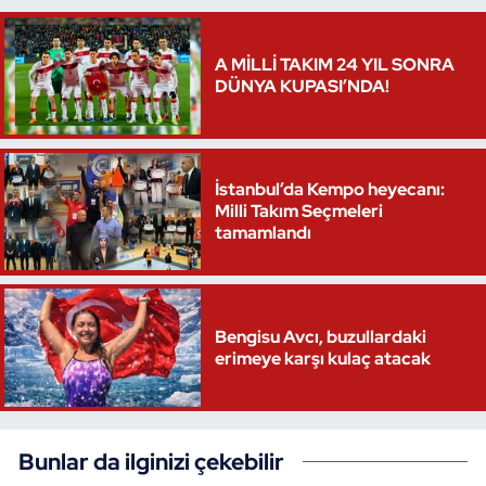
Oryantiring
A MİLLİ TAKIM 24 YIL SONRA
DÜNYA KUPASI’NDA!
Özel Sporcular
Paralimpik
İstanbul’da Kempo heyecanı:
Ragbi
Milli Takım Seçmeleri
tamamlandı
Satranç
Su Topu
Bengisu Avcı, buzullardaki
erimeye karşı kulaç atacak
Sualtı Sporları
Tekvando
Bunlar da ilginizi çekebilir
Tenis