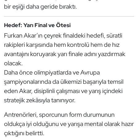
Güreş
bir eşiği daha geride bıraktı.
Halter
Hedef: Yarı Final ve Ötesi
Hava Sporları
Furkan Akar’ın çeyrek finaldeki hedefi, süratli
rakipleri karşısında hem kontrolü hem de hız
Hentbol
avantajını koruyarak yarı finale adını yazdırmak
olacak.
İşitme Engelli Sporcular
Daha önce olimpiyatlarda ve Avrupa
Judo ve Kuraş
şampiyonalarında da ülkemizi başarıyla temsil
eden Akar, disiplinli çalışması ve yarış içindeki
Kano ve Rafting
stratejik zekâsıyla tanınıyor.
Karate
Antrenörleri, sporcunun form durumunun
oldukça iyi olduğunu ve yarışa mental olarak hazır
Kayak
çıktığını belirtti.