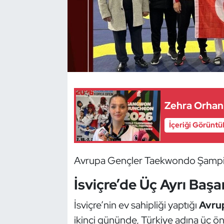
Dans Sporları
Dövüş Sanatı
E-Spor
Eskrim
Zehra Orhan
Futbol
İçeriği Görüntü
Futsal
Avrupa Gençler Taekwondo Şampi
Genel
İsviçre’de Üç Ayrı Başar
Golf
İsviçre’nin ev sahipliği yaptığı
Avru
ikinci gününde, Türkiye adına üç ö