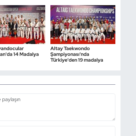
kvandocular
Altay Taekwondo
an'da 14 Madalya
Şampiyonası'nda
Türkiye'den 19 madalya