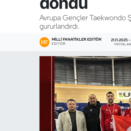
döndü
Bocce Bowling Dart
Avrupa Gençler Taekwondo Şa
gururlandırdı.
Boks
MILLI FANATIKLER EDITÖR
Briç
21.11.2025 -
EDITÖR
YAYINLA
Buz Hokeyi
Buz Pateni
Çim Hokeyi
Cimnastik
Curling
Dağcılık