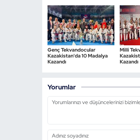
Triatlon
Voleybol
Vücut Geliştirme Fitness
Genç Tekvandocular
Milli Te
Kazakistan'da 10 Madalya
Kazakist
Wushu Kungfu
Kazandı
Kazandı
Yelken
Yorumlar
Yüzme