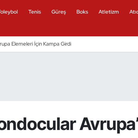
oleybol
Tenis
Güreş
Boks
Atletizm
Atıc
vrupa Elemeleri İçin Kampa Girdi
ndocular Avrupa’