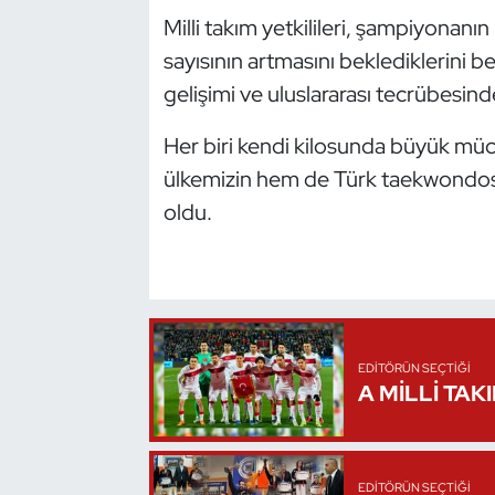
Kempo
Milli takım yetkilileri, şampiyonan
sayısının artmasını beklediklerini bel
Kick Boks
gelişimi ve uluslararası tecrübesin
Kürek
Her biri kendi kilosunda büyük mü
ülkemizin hem de Türk taekwondosu
Masa Tenisi
oldu.
Modern Pentatlon
Motor Sporları
Muay Thai
EDITÖRÜN SEÇTIĞI
A MİLLİ TAK
Okçuluk
Optimist
EDITÖRÜN SEÇTIĞI