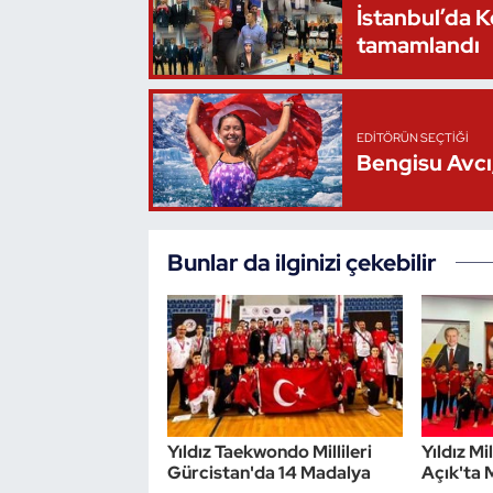
İstanbul’da 
Oryantiring
tamamlandı
Özel Sporcular
EDITÖRÜN SEÇTIĞI
Paralimpik
Bengisu Avcı,
Ragbi
Satranç
Bunlar da ilginizi çekebilir
Su Topu
Sualtı Sporları
Tekvando
Yıldız Taekwondo Millileri
Yıldız Mi
Gürcistan'da 14 Madalya
Açık'ta
Tenis