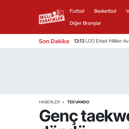
Futbol
Basketbol
V
Atıcılık
Diğer Branşlar
Atletizm
Son Dakika
13:13
U20 Erkek Milliler A
Badminton
Basketbol
Beyzbol
Bilardo
HABERLER
TEKVANDO
Genç taekwo
Binicilik
Bisiklet