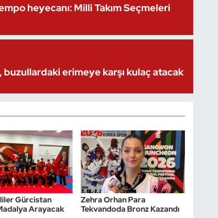
Kempo heyecanı: Milli Takım Seçmeleri
 buzullardaki erimeye karşı kulaç atacak
lliler Gürcistan
Zehra Orhan Para
 Madalya Arayacak
Tekvandoda Bronz Kazandı