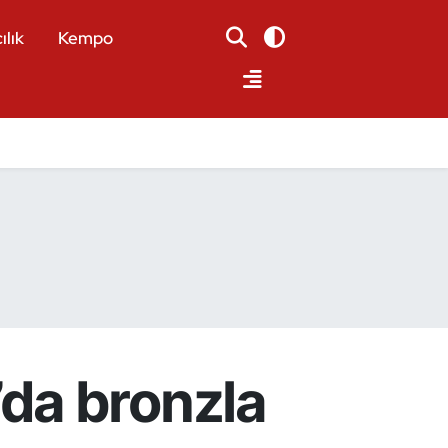
ılık
Kempo
da bronzla