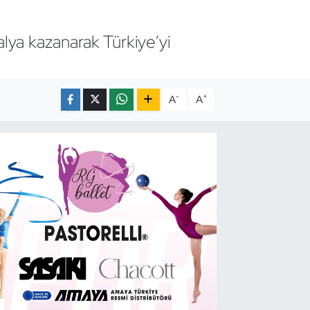
a kazanarak Türkiye’yi
-
+
A
A