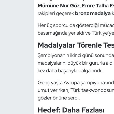
Güreş
Mümüne Nur Göz
,
Emre Talha E
rakipleri geçerek
bronz madalya
k
Halter
Her üç sporcu da gösterdiği müca
Hava Sporları
basamağında yer aldı ve Türkiye’ye
Hentbol
Madalyalar Törenle Tes
İşitme Engelli Sporcular
Şampiyonanın ikinci günü sonunda d
madalyalarını büyük bir gururla aldı
Judo ve Kuraş
kez daha başarıyla dalgalandı.
Kano ve Rafting
Genç yaşta Avrupa şampiyonasında 
umut verirken, Türk taekwondosunu
Karate
gözler önüne serdi.
Kayak
Hedef: Daha Fazlası