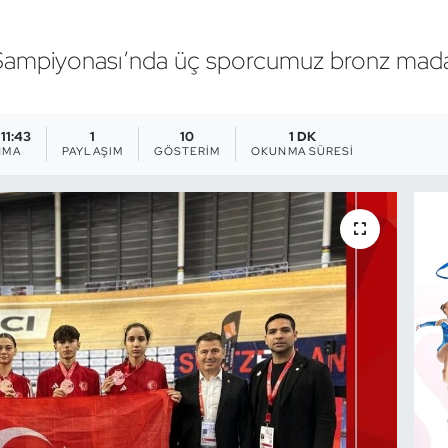
mpiyonası’nda üç sporcumuz bronz madaly
 11:43
1
10
1 DK
NMA
PAYLAŞIM
GÖSTERIM
OKUNMA SÜRESI