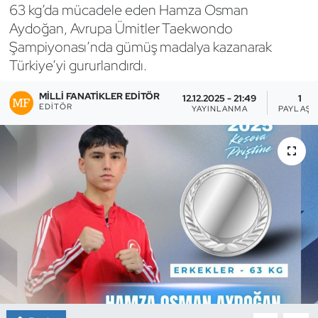
63 kg’da mücadele eden Hamza Osman
Bocce Bowling Dart
Aydoğan, Avrupa Ümitler Taekwondo
Şampiyonası’nda gümüş madalya kazanarak
Boks
Türkiye’yi gururlandırdı.
Briç
MILLI FANATIKLER EDITÖR
12.12.2025 - 21:49
1
EDITÖR
YAYINLANMA
PAYLAŞI
Buz Hokeyi
Buz Pateni
Çim Hokeyi
Cimnastik
Curling
Dağcılık