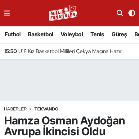
Atıcılık
Futbol
Basketbol
Voleybol
Tenis
Güreş
B
Atletizm
15:50
U18 Kız Basketbol Millileri Çekya Maçına Hazır
Badminton
Basketbol
Beyzbol
Bilardo
HABERLER
TEKVANDO
Hamza Osman Aydoğan
Binicilik
Avrupa İkincisi Oldu
Bisiklet