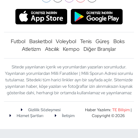
Futbol
Basketbol
Voleybol
Tenis
Güreş
Boks
Atletizm
Atıcılık
Kempo
Diğer Branşlar
Sitede yayınlanan içerik ve yorumlardan yazarları sorumludur.
Yayınlanan yorumlardan Milli Fanatikler | Milli Sporun Adresi sorumlu
tutulamaz. Sitedeki tüm harici linkler ayrı bir sayfada açılır. Sitemizde
yayınlanan haber, köşe yazıları ve fotoğraflar izin alınmaksızın kaynak
gösterilse dahi, herhangi bir ortamda kullanılamaz ve yayınlanamaz
Gizlilik Sözleşmesi
Haber Yazılımı:
TE Bilişim
|
Hizmet Şartları
İletişim
Copyright © 2026