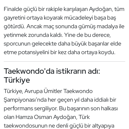
Kempo
Finalde güçlü bir rakiple karşılaşan Aydoğan, tüm
gayretini ortaya koyarak mücadeleyi başa baş
Kick Boks
götürdü. Ancak maç sonunda gümüş madalya ile
yetinmek zorunda kaldı. Yine de bu derece,
Kürek
sporcunun gelecekte daha büyük başarılar elde
Masa Tenisi
etme potansiyelini bir kez daha ortaya koydu.
Modern Pentatlon
Taekwondo'da istikrarın adı:
Türkiye
Motor Sporları
Türkiye, Avrupa Ümitler Taekwondo
Muay Thai
Şampiyonası’nda her geçen yıl daha iddialı bir
performans sergiliyor. Bu başarının son halkası
Okçuluk
olan Hamza Osman Aydoğan, Türk
Optimist
taekwondosunun ne denli güçlü bir altyapıya