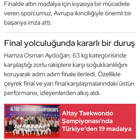
Güreş
Finalde altın madalya için kıyasıya bir mücadele
veren sporcumuz, Avrupa ikinciliğiyle önemli bir
Halter
başarıya imza attı.
Hava Sporları
Final yolculuğunda kararlı bir duruş
Hentbol
Hamza Osman Aydoğan, 63 kg kategorisinde
karşılaştığı zorlu rakiplere karşı soğukkanlılığını
İşitme Engelli Sporcular
koruyarak adım adım finale ilerledi. Özellikle
Judo ve Kuraş
çeyrek final ve yarı final karşılaşmalarındaki üstün
performansı, izleyenlerden alkış aldı.
Kano ve Rafting
Altay Taekwondo
Karate
Şampiyonası'nda
Türkiye'den 19 madalya
Kayak