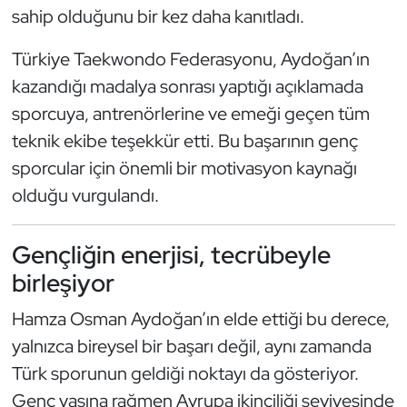
sahip olduğunu bir kez daha kanıtladı.
Oryantiring
Türkiye Taekwondo Federasyonu, Aydoğan’ın
Özel Sporcular
kazandığı madalya sonrası yaptığı açıklamada
sporcuya, antrenörlerine ve emeği geçen tüm
Paralimpik
teknik ekibe teşekkür etti. Bu başarının genç
Ragbi
sporcular için önemli bir motivasyon kaynağı
olduğu vurgulandı.
Satranç
Gençliğin enerjisi, tecrübeyle
Su Topu
birleşiyor
Sualtı Sporları
Hamza Osman Aydoğan’ın elde ettiği bu derece,
yalnızca bireysel bir başarı değil, aynı zamanda
Tekvando
Türk sporunun geldiği noktayı da gösteriyor.
Tenis
Genç yaşına rağmen Avrupa ikinciliği seviyesinde