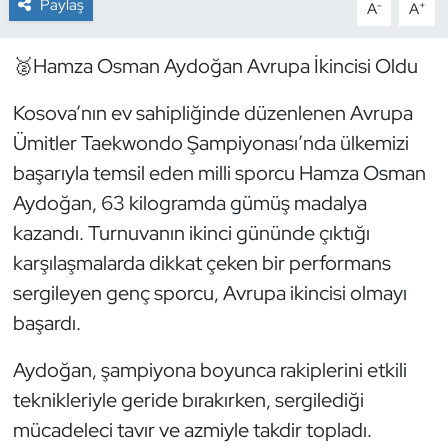
Paylaş
-
+
A
A
Dans Sporları
🥈Hamza Osman Aydoğan Avrupa İkincisi Oldu
Dövüş Sanatı
Kosova’nın ev sahipliğinde düzenlenen Avrupa
Ümitler Taekwondo Şampiyonası’nda ülkemizi
E-Spor
başarıyla temsil eden milli sporcu Hamza Osman
Eskrim
Aydoğan, 63 kilogramda gümüş madalya
kazandı. Turnuvanın ikinci gününde çıktığı
Futbol
karşılaşmalarda dikkat çeken bir performans
sergileyen genç sporcu, Avrupa ikincisi olmayı
Futsal
başardı.
Genel
Aydoğan, şampiyona boyunca rakiplerini etkili
teknikleriyle geride bırakırken, sergilediği
Golf
mücadeleci tavır ve azmiyle takdir topladı.