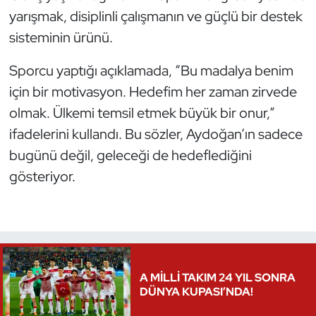
yarışmak, disiplinli çalışmanın ve güçlü bir destek
Triatlon
sisteminin ürünü.
Voleybol
Sporcu yaptığı açıklamada, “Bu madalya benim
için bir motivasyon. Hedefim her zaman zirvede
Vücut Geliştirme Fitness
olmak. Ülkemi temsil etmek büyük bir onur,”
ifadelerini kullandı. Bu sözler, Aydoğan’ın sadece
Wushu Kungfu
bugünü değil, geleceği de hedeflediğini
Yelken
gösteriyor.
Yüzme
A MİLLİ TAKIM 24 YIL SONRA
DÜNYA KUPASI’NDA!