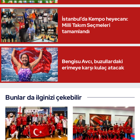
İstanbul’da Kempo heyecanı:
Milli Takım Seçmeleri
tamamlandı
Bengisu Avcı, buzullardaki
erimeye karşı kulaç atacak
Bunlar da ilginizi çekebilir