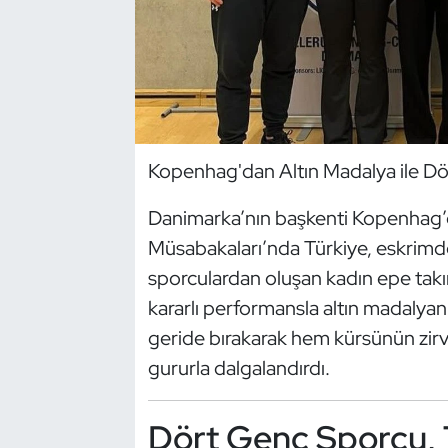
Dans Sporları
Dövüş Sanatı
E-Spor
Kopenhag'dan Altın Madalya ile D
Eskrim
Danimarka’nın başkenti Kopenhag’d
Müsabakaları’nda Türkiye, eskrimde t
Futbol
sporculardan oluşan kadın epe takım
Futsal
kararlı performansla altın madalyanın
geride bırakarak hem kürsünün zirv
Genel
gururla dalgalandırdı.
Golf
Dört Genç Sporcu, 