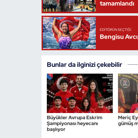
tamamlandı
Oryantiring
Özel Sporcular
EDITÖRÜN SEÇTIĞI
Bengisu Avcı,
Paralimpik
Ragbi
Bunlar da ilginizi çekebilir
Satranç
Su Topu
Sualtı Sporları
Büyükler Avrupa Eskrim
Meriç Ey
Tekvando
Şampiyonası heyecanı
gümüş m
başlıyor
Tenis