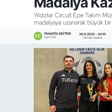
Madalya Ka
Bocce Bowling Dart
Yıldızlar Circuit Epe Takım M
madalyaya uzanarak büyük bir b
Boks
FANATIK EDITÖR
Briç
30.11.2025 - 20:10
EDITÖR
YAYINLANMA
Buz Hokeyi
Buz Pateni
Çim Hokeyi
Cimnastik
Curling
Dağcılık