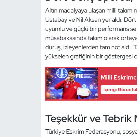
Güreş
Altın madalyaya ulaşan milli takım
Halter
Ustabay ve Nil Aksan yer aldı. Dör
uyumlu ve güçlü bir performans sergi
Hava Sporları
müsabakasında takım olarak ortaya
duruş, izleyenlerden tam not aldı. 
Hentbol
yükselen grafiğinin bir göstergesi 
İşitme Engelli Sporcular
Milli Eskrim
Judo ve Kuraş
İçeriği Görüntü
Kano ve Rafting
Karate
Teşekkür ve Tebrik 
Kayak
Türkiye Eskrim Federasyonu, sosya