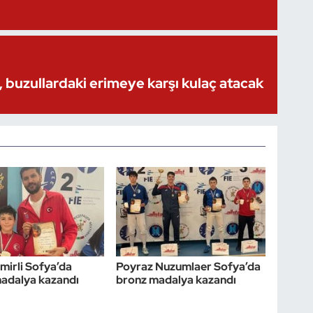
 buzullardaki erimeye karşı kulaç atacak
mirli Sofya’da
Poyraz Nuzumlaer Sofya’da
adalya kazandı
bronz madalya kazandı