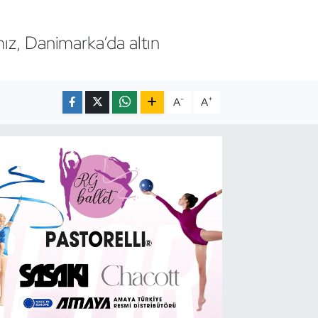
ız, Danimarka’da altın
-
+
A
A