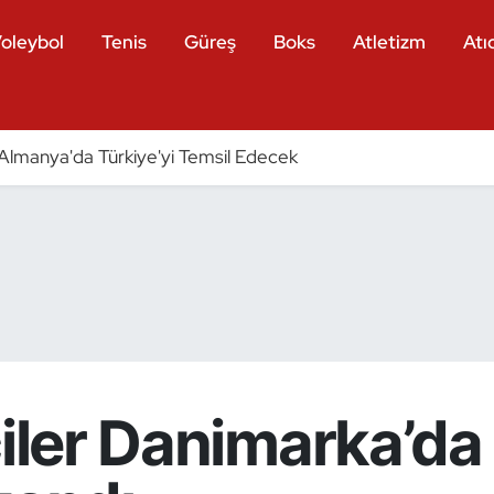
oleybol
Tenis
Güreş
Boks
Atletizm
Atıc
ri Almanya'da Türkiye'yi Temsil Edecek
ciler Danimarka’da 