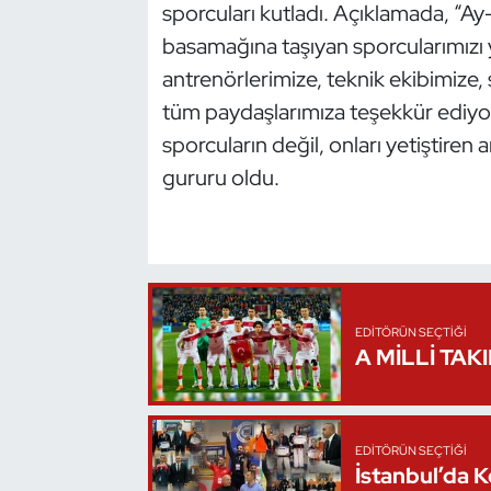
sporcuları kutladı. Açıklamada, “Ay-
Kempo
basamağına taşıyan sporcularımızı
Kick Boks
antrenörlerimize, teknik ekibimize, 
tüm paydaşlarımıza teşekkür ediyoru
Kürek
sporcuların değil, onları yetiştiren 
gururu oldu.
Masa Tenisi
Modern Pentatlon
Motor Sporları
EDITÖRÜN SEÇTIĞI
Muay Thai
A MİLLİ TAK
Okçuluk
EDITÖRÜN SEÇTIĞI
Optimist
İstanbul’da 