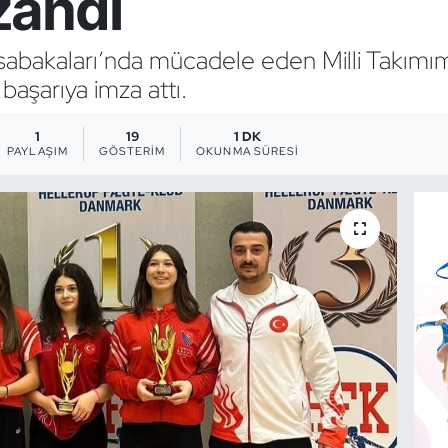
zandı
üsabakaları’nda mücadele eden Milli Takımım
aşarıya imza attı.
1
19
1 DK
PAYLAŞIM
GÖSTERIM
OKUNMA SÜRESI