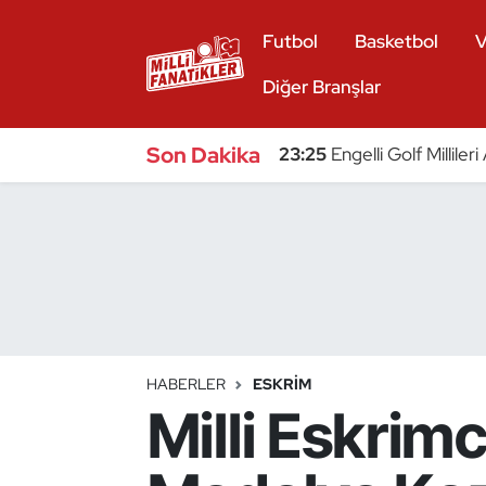
Futbol
Basketbol
V
Atıcılık
Diğer Branşlar
Atletizm
Son Dakika
23:25
Engelli Golf Millile
Badminton
Basketbol
Beyzbol
Bilardo
HABERLER
ESKRIM
Milli Eskrim
Binicilik
Bisiklet