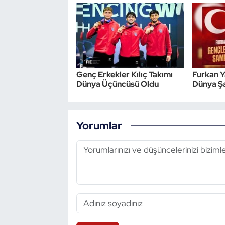
Triatlon
Voleybol
Vücut Geliştirme Fitness
Genç Erkekler Kılıç Takımı
Furkan 
Dünya Üçüncüsü Oldu
Dünya Ş
Wushu Kungfu
Yelken
Yorumlar
Yüzme