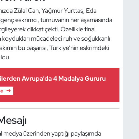
ımızda Zülal Can, Yağmur Yurttaş, Eda
t genç eskrimci, turnuvanın her aşamasında
leyerek dikkat çekti. Özellikle final
 koydukları mücadeleci ruh ve soğukkanlı
Takımın bu başarısı, Türkiye’nin eskrimdeki
oldu.
cilerden Avrupa’da 4 Madalya Gururu
le
Mesajı
l medya üzerinden yaptığı paylaşımda