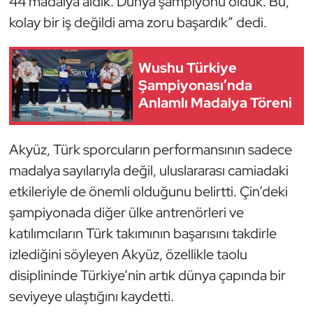
44 madalya aldık. Dünya şampiyonu olduk. Bu,
Kempo
kolay bir iş değildi ama zoru başardık” dedi.
Kick Boks
Wushu Türkiye
Kürek
Şampiyonası’nda
Anlamlı Madalya Töreni
Masa Tenisi
Akyüz, Türk sporcuların performansının sadece
Modern Pentatlon
madalya sayılarıyla değil, uluslararası camiadaki
etkileriyle de önemli olduğunu belirtti. Çin’deki
Motor Sporları
şampiyonada diğer ülke antrenörleri ve
Muay Thai
katılımcıların Türk takımının başarısını takdirle
izlediğini söyleyen Akyüz, özellikle taolu
Okçuluk
disiplininde Türkiye’nin artık dünya çapında bir
seviyeye ulaştığını kaydetti.
Optimist