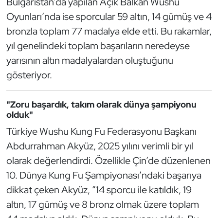
Bulgaristan’da yapılan Açık Balkan Wushu
Güreş
Oyunları’nda ise sporcular 59 altın, 14 gümüş ve 4
Halter
bronzla toplam 77 madalya elde etti. Bu rakamlar,
yıl genelindeki toplam başarıların neredeyse
Hava Sporları
yarısının altın madalyalardan oluştuğunu
gösteriyor.
Hentbol
İşitme Engelli Sporcular
"Zoru başardık, takım olarak dünya şampiyonu
olduk"
Judo ve Kuraş
Türkiye Wushu Kung Fu Federasyonu Başkanı
Abdurrahman Akyüz, 2025 yılını verimli bir yıl
Kano ve Rafting
olarak değerlendirdi. Özellikle Çin’de düzenlenen
10. Dünya Kung Fu Şampiyonası’ndaki başarıya
Karate
dikkat çeken Akyüz, “14 sporcu ile katıldık, 19
Kayak
altın, 17 gümüş ve 8 bronz olmak üzere toplam