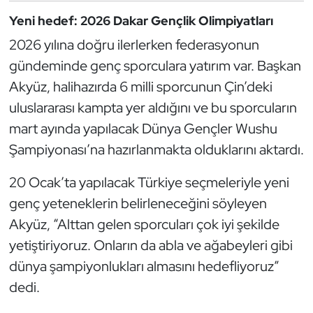
Yeni hedef: 2026 Dakar Gençlik Olimpiyatları
Triatlon
2026 yılına doğru ilerlerken federasyonun
Voleybol
gündeminde genç sporculara yatırım var. Başkan
Akyüz, halihazırda 6 milli sporcunun Çin’deki
Vücut Geliştirme Fitness
uluslararası kampta yer aldığını ve bu sporcuların
mart ayında yapılacak Dünya Gençler Wushu
Wushu Kungfu
Şampiyonası’na hazırlanmakta olduklarını aktardı.
Yelken
20 Ocak’ta yapılacak Türkiye seçmeleriyle yeni
genç yeteneklerin belirleneceğini söyleyen
Yüzme
Akyüz, “Alttan gelen sporcuları çok iyi şekilde
yetiştiriyoruz. Onların da abla ve ağabeyleri gibi
dünya şampiyonlukları almasını hedefliyoruz”
dedi.