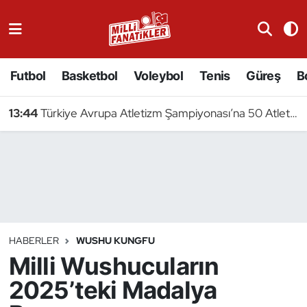
Atıcılık
Futbol
Basketbol
Voleybol
Tenis
Güreş
B
Atletizm
13:44
Türkiye Avrupa Atletizm Şampiyonası’na 50 Atletle Gidiyor
Badminton
Basketbol
Beyzbol
Bilardo
HABERLER
WUSHU KUNGFU
Milli Wushucuların
Binicilik
2025’teki Madalya
Bisiklet