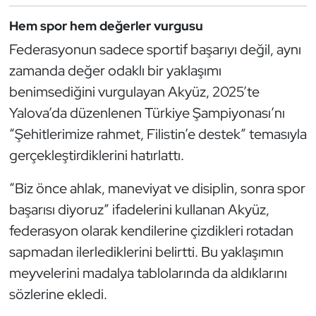
Oryantiring
Hem spor hem değerler vurgusu
Federasyonun sadece sportif başarıyı değil, aynı
Özel Sporcular
zamanda değer odaklı bir yaklaşımı
benimsediğini vurgulayan Akyüz, 2025’te
Paralimpik
Yalova’da düzenlenen Türkiye Şampiyonası’nı
Ragbi
“Şehitlerimize rahmet, Filistin’e destek” temasıyla
gerçekleştirdiklerini hatırlattı.
Satranç
“Biz önce ahlak, maneviyat ve disiplin, sonra spor
Su Topu
başarısı diyoruz” ifadelerini kullanan Akyüz,
federasyon olarak kendilerine çizdikleri rotadan
Sualtı Sporları
sapmadan ilerlediklerini belirtti. Bu yaklaşımın
meyvelerini madalya tablolarında da aldıklarını
Tekvando
sözlerine ekledi.
Tenis