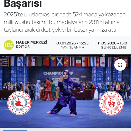
Başarısı
Bocce Bowling Dart
2025'te uluslararası arenada 524 madalya kazanan
milli wushu takımı, bu madalyaların 231’ini altınla
Boks
taçlandırarak dikkat çekici bir başarıya imza attı.
Briç
HABER MERKEZI
07.01.2026 - 15:53
11.05.2026 - 15:03
EDITÖR
YAYINLANMA
GÜNCELLEME
Buz Hokeyi
Buz Pateni
Çim Hokeyi
Cimnastik
Curling
Dağcılık