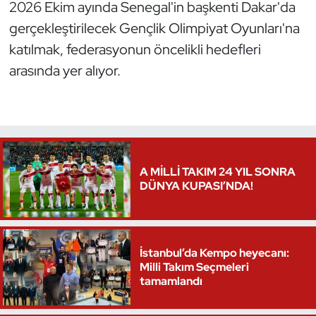
2026 Ekim ayında Senegal'in başkenti Dakar'da
gerçekleştirilecek Gençlik Olimpiyat Oyunları'na
katılmak, federasyonun öncelikli hedefleri
arasında yer alıyor.
A MİLLİ TAKIM 24 YIL SONRA
DÜNYA KUPASI’NDA!
İstanbul’da Kempo heyecanı:
Milli Takım Seçmeleri
tamamlandı