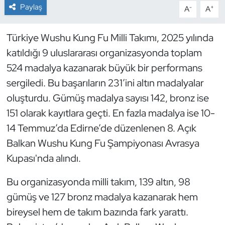
Paylaş
-
+
A
A
Dans Sporları
Türkiye Wushu Kung Fu Milli Takımı, 2025 yılında
Dövüş Sanatı
katıldığı 9 uluslararası organizasyonda toplam
524 madalya kazanarak büyük bir performans
E-Spor
sergiledi. Bu başarıların 231’ini altın madalyalar
oluşturdu. Gümüş madalya sayısı 142, bronz ise
Eskrim
151 olarak kayıtlara geçti. En fazla madalya ise 10-
Futbol
14 Temmuz’da Edirne’de düzenlenen 8. Açık
Balkan Wushu Kung Fu Şampiyonası Avrasya
Futsal
Kupası'nda alındı.
Genel
Bu organizasyonda milli takım, 139 altın, 98
gümüş ve 127 bronz madalya kazanarak hem
Golf
bireysel hem de takım bazında fark yarattı.