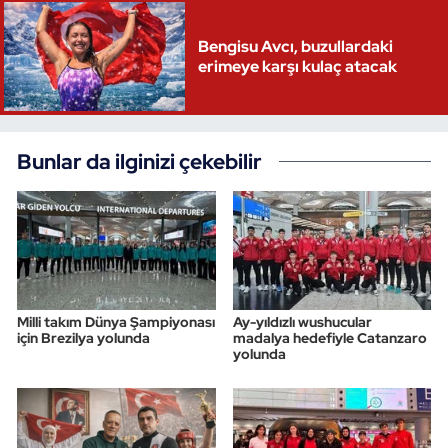
Bengisu Avcı, buzullardaki
erimeye karşı kulaç atacak
Bunlar da ilginizi çekebilir
Milli takım Dünya Şampiyonası
Ay-yıldızlı wushucular
için Brezilya yolunda
madalya hedefiyle Catanzaro
yolunda