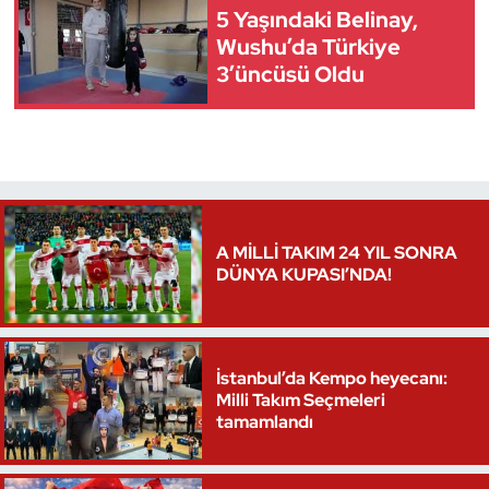
5 Yaşındaki Belinay,
Wushu’da Türkiye
3’üncüsü Oldu
A MİLLİ TAKIM 24 YIL SONRA
DÜNYA KUPASI’NDA!
İstanbul’da Kempo heyecanı:
Milli Takım Seçmeleri
tamamlandı