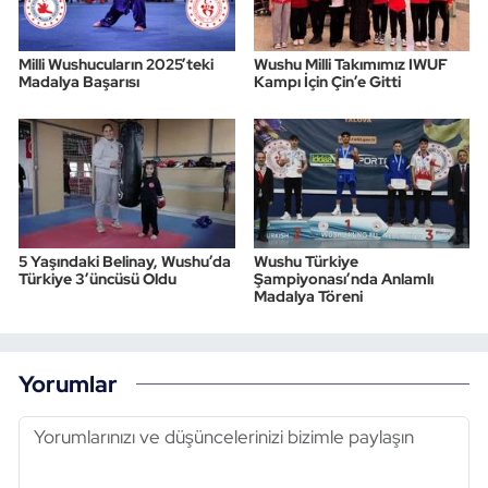
Milli Wushucuların 2025’teki
Wushu Milli Takımımız IWUF
Madalya Başarısı
Kampı İçin Çin’e Gitti
5 Yaşındaki Belinay, Wushu’da
Wushu Türkiye
Türkiye 3’üncüsü Oldu
Şampiyonası’nda Anlamlı
Madalya Töreni
Yorumlar