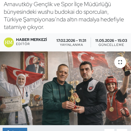
Arnavutköy Gençlik ve Spor İlçe Müdürlüğü
Bocce Bowling Dart
bünyesindeki wushu budokai do sporcuları,
Türkiye Şampiyonası’nda altın madalya hedefiyle
Boks
tatamiye çıkıyor.
Briç
HABER MERKEZI
17.02.2026 - 11:31
11.05.2026 - 15:03
EDITÖR
YAYINLANMA
GÜNCELLEME
Buz Hokeyi
Buz Pateni
Çim Hokeyi
Cimnastik
Curling
Dağcılık