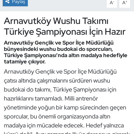
Paylaş
-
+
A
A
Dans Sporları
Arnavutköy Wushu Takımı
Türkiye Şampiyonası İçin Hazır
Dövüş Sanatı
Arnavutköy Gençlik ve Spor İlçe Müdürlüğü
E-Spor
bünyesindeki wushu budokai do sporcuları,
Türkiye Şampiyonası’nda altın madalya hedefiyle
Eskrim
tatamiye çıkıyor.
Arnavutköy Gençlik ve Spor İlçe Müdürlüğü
Futbol
çatısı altında çalışmalarını sürdüren wushu
budokai do takımı, Türkiye Şampiyonası için
Futsal
hazırlıklarını tamamladı. Milli antrenör
Genel
yönetiminde yoğun bir kamp sürecinden geçen
sporcular, bu önemli organizasyonda altın
Golf
madalya için mücadele edecek. Hedef yalnızca