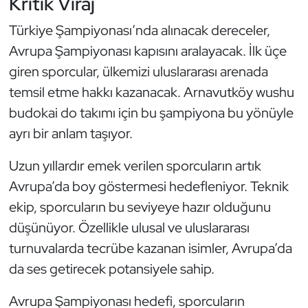
Kritik Viraj
Oryantiring
Türkiye Şampiyonası’nda alınacak dereceler,
Avrupa Şampiyonası kapısını aralayacak. İlk üçe
Özel Sporcular
giren sporcular, ülkemizi uluslararası arenada
Paralimpik
temsil etme hakkı kazanacak. Arnavutköy wushu
budokai do takımı için bu şampiyona bu yönüyle
Ragbi
ayrı bir anlam taşıyor.
Satranç
Uzun yıllardır emek verilen sporcuların artık
Avrupa’da boy göstermesi hedefleniyor. Teknik
Su Topu
ekip, sporcuların bu seviyeye hazır olduğunu
düşünüyor. Özellikle ulusal ve uluslararası
Sualtı Sporları
turnuvalarda tecrübe kazanan isimler, Avrupa’da
Tekvando
da ses getirecek potansiyele sahip.
Avrupa Şampiyonası hedefi, sporcuların
Tenis