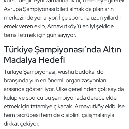
kürsü değil. Aynı zamanda ilk üç dereceye girerek
Güreş
Avrupa Şampiyonası bileti almak da planların
Halter
merkezinde yer alıyor. İlçe sporuna uzun yıllardır
emek veren ekip, Arnavutköy’ü en iyi şekilde
Hava Sporları
temsil etmek için gün sayıyor.
Hentbol
Türkiye Şampiyonası’nda Altın
Madalya Hedefi
İşitme Engelli Sporcular
Türkiye Şampiyonası, wushu budokai do
Judo ve Kuraş
branşında yılın en önemli organizasyonları
arasında gösteriliyor. Ülke genelinden çok sayıda
Kano ve Rafting
kulüp ve sporcu bu şampiyonada derece elde
Karate
etmek için tatamiye çıkacak. Arnavutköy ekibi ise
hem tecrübesi hem de disiplinli çalışmalarıyla
Kayak
dikkat çekiyor.