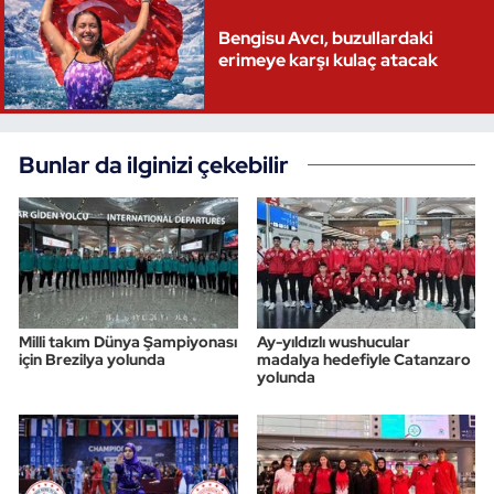
Bengisu Avcı, buzullardaki
erimeye karşı kulaç atacak
Bunlar da ilginizi çekebilir
Milli takım Dünya Şampiyonası
Ay-yıldızlı wushucular
için Brezilya yolunda
madalya hedefiyle Catanzaro
yolunda