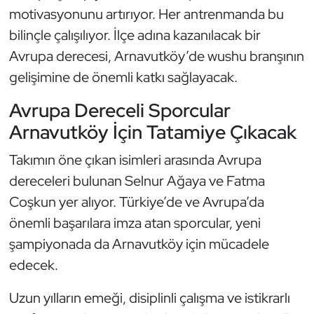
motivasyonunu artırıyor. Her antrenmanda bu
Triatlon
bilinçle çalışılıyor. İlçe adına kazanılacak bir
Avrupa derecesi, Arnavutköy’de wushu branşının
Voleybol
gelişimine de önemli katkı sağlayacak.
Vücut Geliştirme Fitness
Avrupa Dereceli Sporcular
Arnavutköy İçin Tatamiye Çıkacak
Wushu Kungfu
Takımın öne çıkan isimleri arasında Avrupa
Yelken
dereceleri bulunan Selnur Ağaya ve Fatma
Coşkun yer alıyor. Türkiye’de ve Avrupa’da
Yüzme
önemli başarılara imza atan sporcular, yeni
şampiyonada da Arnavutköy için mücadele
edecek.
Uzun yılların emeği, disiplinli çalışma ve istikrarlı