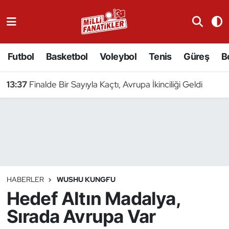
Atıcılık
Futbol
Basketbol
Voleybol
Tenis
Güreş
B
Atletizm
13:37
Finalde Bir Sayıyla Kaçtı, Avrupa İkinciliği Geldi
Badminton
Basketbol
Beyzbol
Bilardo
HABERLER
WUSHU KUNGFU
Hedef Altın Madalya,
Binicilik
Sırada Avrupa Var
Bisiklet