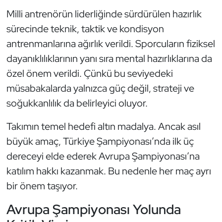
Kempo
Milli antrenörün liderliğinde sürdürülen hazırlık
sürecinde teknik, taktik ve kondisyon
Kick Boks
antrenmanlarına ağırlık verildi. Sporcuların fiziksel
dayanıklılıklarının yanı sıra mental hazırlıklarına da
Kürek
özel önem verildi. Çünkü bu seviyedeki
Masa Tenisi
müsabakalarda yalnızca güç değil, strateji ve
soğukkanlılık da belirleyici oluyor.
Modern Pentatlon
Takımın temel hedefi altın madalya. Ancak asıl
Motor Sporları
büyük amaç, Türkiye Şampiyonası’nda ilk üç
dereceyi elde ederek Avrupa Şampiyonası’na
Muay Thai
katılım hakkı kazanmak. Bu nedenle her maç ayrı
bir önem taşıyor.
Okçuluk
Avrupa Şampiyonası Yolunda
Optimist