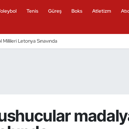
oleybol
Tenis
Güreş
Boks
Atletizm
Atıc
 Millileri Letonya Sınavında
wushucular madaly