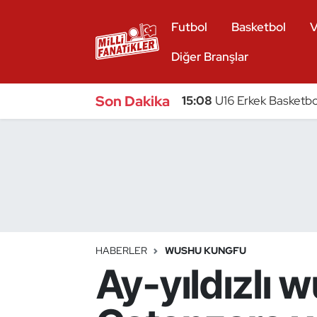
Futbol
Basketbol
V
Atıcılık
Diğer Branşlar
Atletizm
Son Dakika
15:08
U16 Erkek Basketbol
Badminton
Basketbol
Beyzbol
Bilardo
HABERLER
WUSHU KUNGFU
Ay-yıldızlı 
Binicilik
Bisiklet