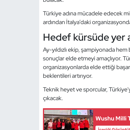
Güreş
Türkiye adına mücadele edecek milli
Halter
ardından İtalya’daki organizasyond
Hava Sporları
Hedef kürsüde yer 
Hentbol
Ay-yıldızlı ekip, şampiyonada hem b
sonuçlar elde etmeyi amaçlıyor. Tür
İşitme Engelli Sporcular
organizasyonlarda elde ettiği başa
beklentileri artırıyor.
Judo ve Kuraş
Teknik heyet ve sporcular, Türkiye
Kano ve Rafting
çıkacak.
Karate
Wushu Milli 
Kayak
İçeriği Görüntü