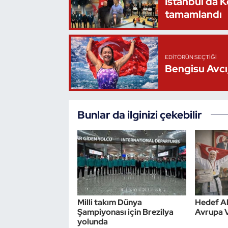
İstanbul’da 
tamamlandı
Oryantiring
Özel Sporcular
EDITÖRÜN SEÇTIĞI
Paralimpik
Bengisu Avcı,
Ragbi
Bunlar da ilginizi çekebilir
Satranç
Su Topu
Sualtı Sporları
Tekvando
Milli takım Dünya
Hedef Al
Şampiyonası için Brezilya
Avrupa 
yolunda
Tenis