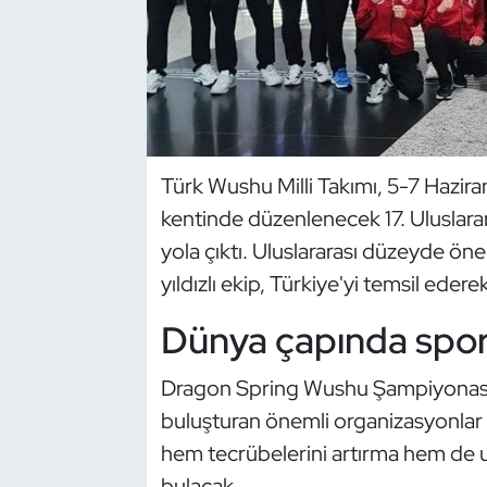
Dans Sporları
Dövüş Sanatı
E-Spor
Türk Wushu Milli Takımı, 5-7 Haziran
kentinde düzenlenecek 17. Uluslar
Eskrim
yola çıktı. Uluslararası düzeyde ön
Futbol
yıldızlı ekip, Türkiye'yi temsil ed
Dünya çapında sporc
Futsal
Genel
Dragon Spring Wushu Şampiyonası, h
buluşturan önemli organizasyonlar 
Golf
hem tecrübelerini artırma hem de ul
bulacak.