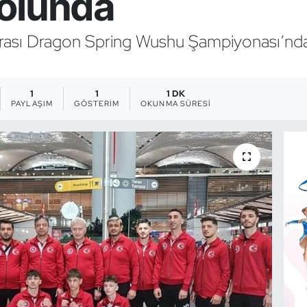
olunda
lararası Dragon Spring Wushu Şampiyonası’
1
1
1 DK
PAYLAŞIM
GÖSTERIM
OKUNMA SÜRESI