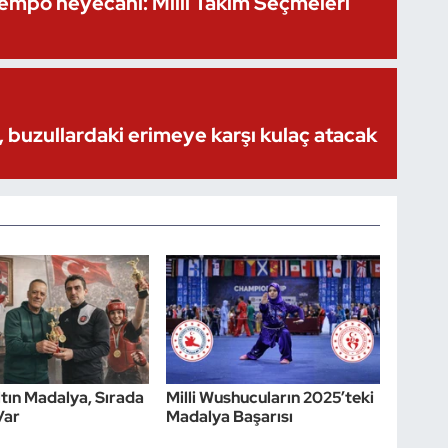
Kempo heyecanı: Milli Takım Seçmeleri
 buzullardaki erimeye karşı kulaç atacak
tın Madalya, Sırada
Milli Wushucuların 2025’teki
Var
Madalya Başarısı