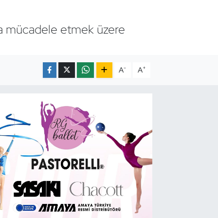
nda mücadele etmek üzere
-
+
A
A