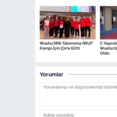
Triatlon
Voleybol
Vücut Geliştirme Fitness
Wushu Milli Takımımız IWUF
5 Yaşınd
Kampı İçin Çin’e Gitti
Wushu’da
Wushu Kungfu
Oldu
Yelken
Yorumlar
Yüzme