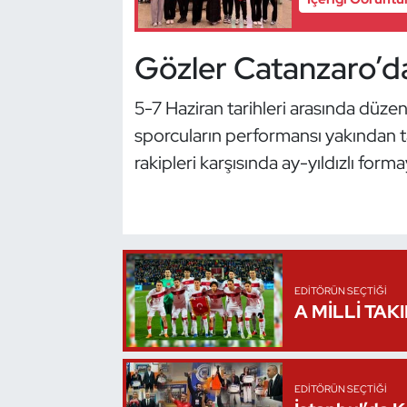
Kempo
Gözler Catanzaro’d
Kick Boks
5-7 Haziran tarihleri arasında düz
Kürek
sporcuların performansı yakından ta
Masa Tenisi
rakipleri karşısında ay-yıldızlı form
Modern Pentatlon
Motor Sporları
EDITÖRÜN SEÇTIĞI
Muay Thai
A MİLLİ TAK
Okçuluk
Optimist
EDITÖRÜN SEÇTIĞI