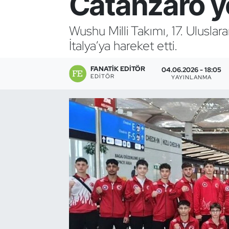
Catanzaro y
Bocce Bowling Dart
Wushu Milli Takımı, 17. Ulus
İtalya’ya hareket etti.
Boks
FANATIK EDITÖR
Briç
04.06.2026 - 18:05
EDITÖR
YAYINLANMA
Buz Hokeyi
Buz Pateni
Çim Hokeyi
Cimnastik
Curling
Dağcılık