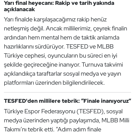
Yarı final heyecanı: Rakip ve tarih yakında
Kempo
açıklanacak
Yarı finalde karşılaşacağımız rakip henüz
Kick Boks
netleşmiş değil. Ancak millilerimiz, çeyrek finalin
Kürek
ardından hem mental hem de taktik anlamda
hazırlıklarını sürdürüyor. TESFED ve MLBB
Masa Tenisi
Türkiye cephesi, oyuncuların bu süreci en iyi
şekilde geçireceğine inanıyor. Turnuva takvimi
Modern Pentatlon
açıklandıkça taraftarlar sosyal medya ve yayın
platformları üzerinden bilgilendirilecek.
Motor Sporları
Muay Thai
TESFED'den millilere tebrik: “Finale inanıyoruz”
Türkiye Espor Federasyonu (TESFED), sosyal
Okçuluk
medya üzerinden yaptığı paylaşımda, MLBB Milli
Optimist
Takımı’nı tebrik etti. “Adım adım finale