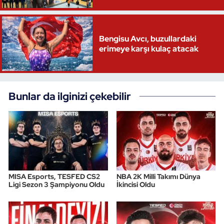
Triatlon
Bengisu Avcı, buzullardaki
Voleybol
erimeye karşı kulaç atacak
Vücut Geliştirme Fitness
Bunlar da ilginizi çekebilir
Wushu Kungfu
Yelken
Yüzme
MISA Esports, TESFED CS2
NBA 2K Milli Takımı Dünya
Ligi Sezon 3 Şampiyonu Oldu
İkincisi Oldu