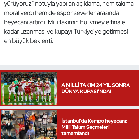
yürüyoruz” notuyla yapılan açıklama, hem takıma
Oryantiring
moral verdi hem de espor severler arasında
heyecanı artırdı. Milli takımın bu ivmeyle finale
Özel Sporcular
kadar uzanması ve kupayı Türkiye’ye getirmesi
en büyük beklenti.
Paralimpik
Ragbi
Satranç
A MİLLİ TAKIM 24 YIL SONRA
Su Topu
DÜNYA KUPASI’NDA!
Sualtı Sporları
Tekvando
İstanbul’da Kempo heyecanı:
Milli Takım Seçmeleri
tamamlandı
Tenis