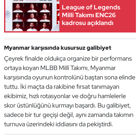
Güreş
League of Legends
Milli Takımı ENC26
Halter
kadrosu açıklandı
Hava Sporları
Myanmar karşısında kusursuz galibiyet
Hentbol
Çeyrek finalde oldukça organize bir performans
İşitme Engelli Sporcular
ortaya koyan MLBB Millî Takımı, Myanmar
karşısında oyunun kontrolünü baştan sona elinde
Judo ve Kuraş
tuttu. İki maçta da rakibine fırsat tanımayan
ekibimiz, hızlı rotasyonlar ve doğru hamlelerle
Kano ve Rafting
skor üstünlüğünü kurmayı başardı. Bu galibiyet,
Karate
sadece bir tur geçişi değil, aynı zamanda takımın
turnuva üzerindeki iddiasını da pekiştirdi.
Kayak