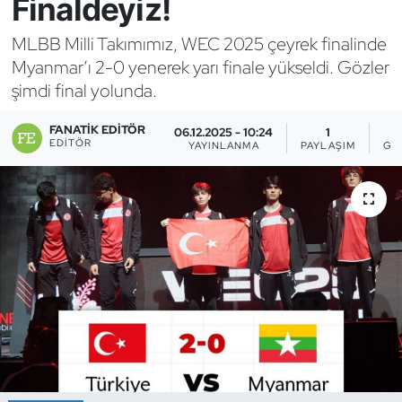
Finaldeyiz!
Bocce Bowling Dart
MLBB Milli Takımımız, WEC 2025 çeyrek finalinde
Myanmar’ı 2-0 yenerek yarı finale yükseldi. Gözler
Boks
şimdi final yolunda.
Briç
FANATIK EDITÖR
06.12.2025 - 10:24
1
EDITÖR
YAYINLANMA
PAYLAŞIM
GÖ
Buz Hokeyi
Buz Pateni
Çim Hokeyi
Cimnastik
Curling
Dağcılık