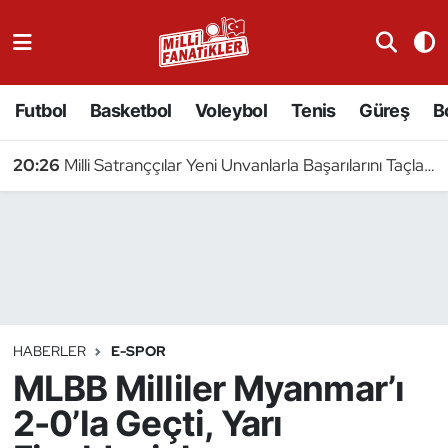
Atıcılık
Futbol
Basketbol
Voleybol
Tenis
Güreş
B
Atletizm
20:26
Milli Satranççılar Yeni Unvanlarla Başarılarını Taçlandırdı
Badminton
Basketbol
Beyzbol
Bilardo
HABERLER
E-SPOR
MLBB Milliler Myanmar’ı
Binicilik
2-0’la Geçti, Yarı
Bisiklet