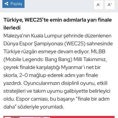
Paylaş
-
+
A
A
Dans Sporları
Türkiye, WEC25’te emin adımlarla yarı finale
Dövüş Sanatı
ilerledi
Malezya’nın Kuala Lumpur şehrinde düzenlenen
E-Spor
Dünya Espor Şampiyonası (WEC25) sahnesinde
Türkiye rüzgârı esmeye devam ediyor. MLBB
Eskrim
(Mobile Legends: Bang Bang) Milli Takımımız,
Futbol
çeyrek finalde karşılaştığı Myanmar’ı net bir
skorla, 2-0 mağlup ederek adını yarı finale
Futsal
yazdırdı. Oyuncularımızın disiplinli oyunu, etkili
stratejileri ve takım uyumu galibiyette belirleyici
Genel
oldu. Espor camiası, bu başarıyı “finale bir adım
daha” sözleriyle yorumladı.
Golf