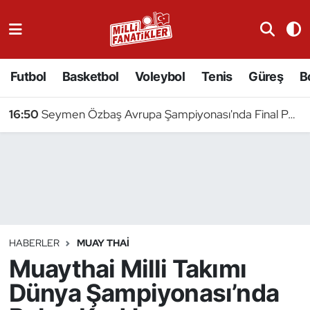
Atıcılık
Futbol
Basketbol
Voleybol
Tenis
Güreş
B
Atletizm
16:50
Seymen Özbaş Avrupa Şampiyonası'nda Final Peşinde
Badminton
Basketbol
Beyzbol
Bilardo
HABERLER
MUAY THAI
Muaythai Milli Takımı
Binicilik
Dünya Şampiyonası’nda
Bisiklet