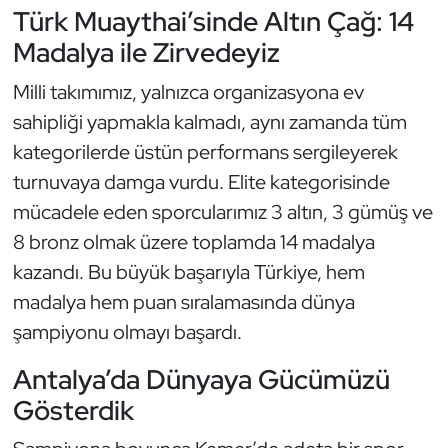
Güreş
Türk Muaythai’sinde Altın Çağ: 14
Madalya ile Zirvedeyiz
Halter
Milli takımımız, yalnızca organizasyona ev
Hava Sporları
sahipliği yapmakla kalmadı, aynı zamanda tüm
kategorilerde üstün performans sergileyerek
Hentbol
turnuvaya damga vurdu. Elite kategorisinde
mücadele eden sporcularımız 3 altın, 3 gümüş ve
İşitme Engelli Sporcular
8 bronz olmak üzere toplamda 14 madalya
Judo ve Kuraş
kazandı. Bu büyük başarıyla Türkiye, hem
madalya hem puan sıralamasında dünya
Kano ve Rafting
şampiyonu olmayı başardı.
Karate
Antalya’da Dünyaya Gücümüzü
Gösterdik
Kayak