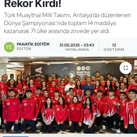
Rekor Kırdı!
Bocce Bowling Dart
Türk Muaythai Milli Takımı, Antalya’da düzenlenen
Dünya Şampiyonası’nda toplam 14 madalya
Boks
kazanarak 71 ülke arasında zirvede yer aldı.
Briç
FANATIK EDITÖR
31.05.2025 - 23:43
12
EDITÖR
YAYINLANMA
GÖSTERIM
Buz Hokeyi
Buz Pateni
Çim Hokeyi
Cimnastik
Curling
Dağcılık