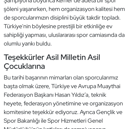
Şampiyona boyunca Kemer’de adeta bir spor
Kempo
şöleni yaşanırken, hem organizasyon kalitesi hem
de sporcularımızın disiplini büyük takdir topladı.
Kick Boks
Türkiye'nin böylesine prestijli bir etkinliğe ev
sahipliği yapması, uluslararası spor camiasında da
Kürek
olumlu yankı buldu.
Masa Tenisi
Teşekkürler Asil Milletin Asil
Modern Pentatlon
Çocuklarına
Bu tarihi başarının mimarları olan sporcularımız
Motor Sporları
başta olmak üzere, Türkiye ve Avrupa Muaythai
Muay Thai
Federasyon Başkanı Hasan Yıldız’a, teknik
heyete, federasyon yönetimine ve organizasyon
Okçuluk
komitesine teşekkür ediyoruz. Ayrıca Gençlik ve
Spor Bakanlığı ile Spor Hizmetleri Genel
Optimist