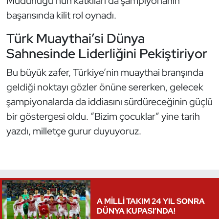
Müdürlüğü’nün katkıları da şampiyonanın
başarısında kilit rol oynadı.
Oryantiring
Türk Muaythai’si Dünya
Özel Sporcular
Sahnesinde Liderliğini Pekiştiriyor
Paralimpik
Bu büyük zafer, Türkiye’nin muaythai branşında
geldiği noktayı gözler önüne sererken, gelecek
Ragbi
şampiyonalarda da iddiasını sürdüreceğinin güçlü
Satranç
bir göstergesi oldu. “Bizim çocuklar” yine tarih
yazdı, milletçe gurur duyuyoruz.
Su Topu
Sualtı Sporları
Tekvando
A MİLLİ TAKIM 24 YIL SONRA
DÜNYA KUPASI’NDA!
Tenis