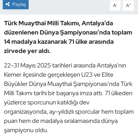
Paylaş
-
+
A
A
Dans Sporları
Türk Muaythai Milli Takımı, Antalya’da
Dövüş Sanatı
düzenlenen Dünya Şampiyonası’nda toplam
14 madalya kazanarak 71 ülke arasında
E-Spor
zirvede yer aldı.
Eskrim
22-31 Mayıs 2025 tarihleri arasında Antalya’nın
Kemer ilçesinde gerçekleşen U23 ve Elite
Futbol
Büyükler Dünya Muaythai Şampiyonası’nda Türk
Milli Takımı tarihi bir başarıya imza attı. 71 ülkeden
Futsal
yüzlerce sporcunun katıldığı dev
Genel
organizasyonda, ay-yıldızlı sporcular hem toplam
puan hem de madalya sıralamasında dünya
Golf
şampiyonu oldu.