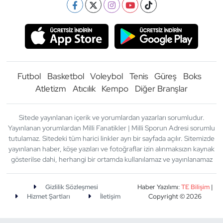
Futbol
Basketbol
Voleybol
Tenis
Güreş
Boks
Atletizm
Atıcılık
Kempo
Diğer Branşlar
Sitede yayınlanan içerik ve yorumlardan yazarları sorumludur.
Yayınlanan yorumlardan Milli Fanatikler | Milli Sporun Adresi sorumlu
tutulamaz. Sitedeki tüm harici linkler ayrı bir sayfada açılır. Sitemizde
yayınlanan haber, köşe yazıları ve fotoğraflar izin alınmaksızın kaynak
gösterilse dahi, herhangi bir ortamda kullanılamaz ve yayınlanamaz
Gizlilik Sözleşmesi
Haber Yazılımı:
TE Bilişim
|
Hizmet Şartları
İletişim
Copyright © 2026