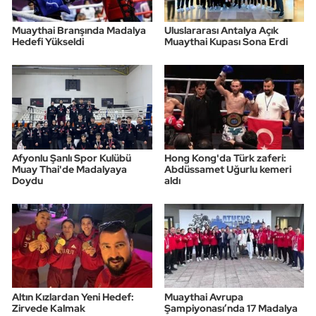
Muaythai Branşında Madalya
Uluslararası Antalya Açık
Hedefi Yükseldi
Muaythai Kupası Sona Erdi
Afyonlu Şanlı Spor Kulübü
Hong Kong'da Türk zaferi:
Muay Thai'de Madalyaya
Abdüssamet Uğurlu kemeri
Doydu
aldı
Altın Kızlardan Yeni Hedef:
Muaythai Avrupa
Zirvede Kalmak
Şampiyonası’nda 17 Madalya