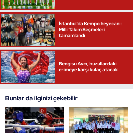
Triatlon
İstanbul’da Kempo heyecanı:
Voleybol
Milli Takım Seçmeleri
tamamlandı
Vücut Geliştirme Fitness
Wushu Kungfu
Bengisu Avcı, buzullardaki
erimeye karşı kulaç atacak
Yelken
Yüzme
Bunlar da ilginizi çekebilir