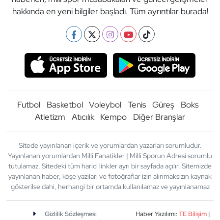
hakkında en yeni bilgiler başladı. Tüm ayrıntılar burada!
Futbol
Basketbol
Voleybol
Tenis
Güreş
Boks
Atletizm
Atıcılık
Kempo
Diğer Branşlar
Sitede yayınlanan içerik ve yorumlardan yazarları sorumludur.
Yayınlanan yorumlardan Milli Fanatikler | Milli Sporun Adresi sorumlu
tutulamaz. Sitedeki tüm harici linkler ayrı bir sayfada açılır. Sitemizde
yayınlanan haber, köşe yazıları ve fotoğraflar izin alınmaksızın kaynak
gösterilse dahi, herhangi bir ortamda kullanılamaz ve yayınlanamaz
Gizlilik Sözleşmesi
Haber Yazılımı:
TE Bilişim
|