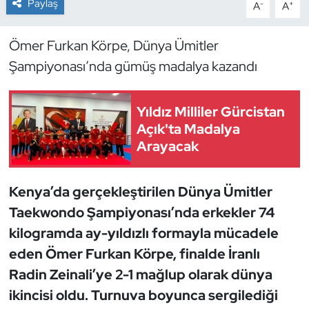
Paylaş
-
+
A
A
Dans Sporları
Ömer Furkan Körpe, Dünya Ümitler
Şampiyonası’nda gümüş madalya kazandı
Dövüş Sanatı
E-Spor
Yıldız Milliler Gürcistan
Açık'ta Madalya
Eskrim
Arayacak
Futbol
Kenya’da gerçekleştirilen Dünya Ümitler
Futsal
Taekwondo Şampiyonası’nda erkekler 74
kilogramda ay-yıldızlı formayla mücadele
Genel
eden Ömer Furkan Körpe, finalde İranlı
Radin Zeinali’ye 2-1 mağlup olarak dünya
Golf
ikincisi oldu. Turnuva boyunca sergilediği