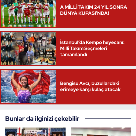
A MİLLİ TAKIM 24 YIL SONRA
Oryantiring
DÜNYA KUPASI’NDA!
Özel Sporcular
Paralimpik
İstanbul’da Kempo heyecanı:
Milli Takım Seçmeleri
tamamlandı
Ragbi
Satranç
Bengisu Avcı, buzullardaki
Su Topu
erimeye karşı kulaç atacak
Sualtı Sporları
Tekvando
Bunlar da ilginizi çekebilir
Tenis