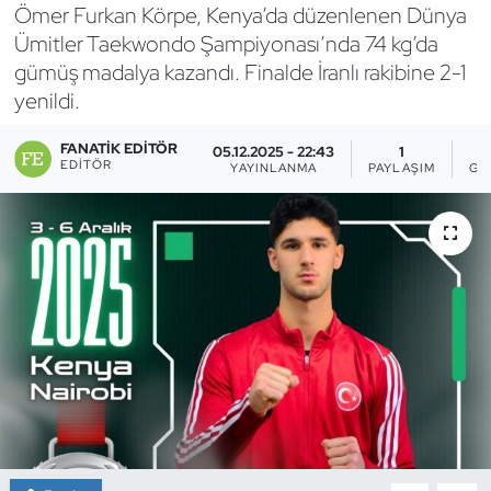
Ömer Furkan Körpe, Kenya’da düzenlenen Dünya
Bocce Bowling Dart
Ümitler Taekwondo Şampiyonası’nda 74 kg’da
gümüş madalya kazandı. Finalde İranlı rakibine 2-1
Boks
yenildi.
Briç
FANATIK EDITÖR
05.12.2025 - 22:43
1
EDITÖR
YAYINLANMA
PAYLAŞIM
GÖ
Buz Hokeyi
Buz Pateni
Çim Hokeyi
Cimnastik
Curling
Dağcılık