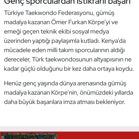
Genç sporculardan istikrarlı başarı
Kempo
Türkiye Taekwondo Federasyonu, gümüş
Kick Boks
madalya kazanan Ömer Furkan Körpe’yi ve
emeği geçen teknik ekibi sosyal medya
Kürek
üzerinden yaptığı paylaşımla kutladı. Kenya’da
mücadele eden milli takım sporcularının aldığı
Masa Tenisi
dereceler, Türk taekwondosunun altyapısının ne
kadar güçlü olduğunu bir kez daha ortaya koydu.
Modern Pentatlon
Henüz genç yaşında dünya arenasında gümüş
Motor Sporları
madalya kazanan Körpe’nin, önümüzdeki yıllarda
Muay Thai
daha büyük başarılara imza atması bekleniyor.
Okçuluk
Optimist