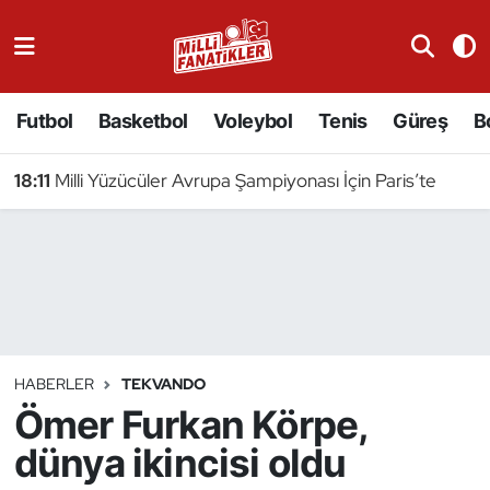
Atıcılık
Futbol
Basketbol
Voleybol
Tenis
Güreş
B
Atletizm
18:11
Milli Yüzücüler Avrupa Şampiyonası İçin Paris’te
Badminton
Basketbol
Beyzbol
Bilardo
HABERLER
TEKVANDO
Ömer Furkan Körpe,
Binicilik
dünya ikincisi oldu
Bisiklet