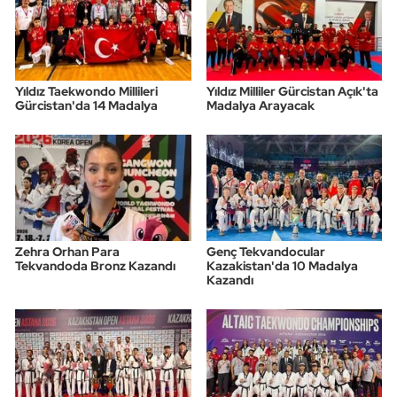
Triatlon
Voleybol
Yıldız Taekwondo Millileri
Yıldız Milliler Gürcistan Açık'ta
Gürcistan'da 14 Madalya
Madalya Arayacak
Vücut Geliştirme Fitness
Wushu Kungfu
Yelken
Zehra Orhan Para
Genç Tekvandocular
Yüzme
Tekvandoda Bronz Kazandı
Kazakistan'da 10 Madalya
Kazandı