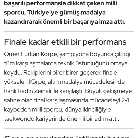
Güreş
başarılı performansla dikkat çeken milli
sporcu, Türkiye’ye gümüş madalya
Halter
kazandırarak önemli bir başarıya imza attı.
Hava Sporları
Finale kadar etkili bir performans
Hentbol
Ömer Furkan Körpe, şampiyona boyunca çıktığı
tüm karşılaşmalarda teknik üstünlüğünü ortaya
İşitme Engelli Sporcular
koydu. Rakiplerini birer birer geçerek finale
Judo ve Kuraş
yükselen Körpe, altın madalya mücadelesinde
İranlı Radin Zeinali ile karşılaştı. Büyük çekişmeye
Kano ve Rafting
sahne olan final karşılaşmasında mücadeleyi 2-1
kaybeden milli sporcu, dünya ikinciliğiyle
Karate
taekwondo kariyerinde önemli bir adım attı.
Kayak