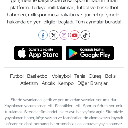
gelişmelerle karşınızda! Ulusal sporun nabzını tutan
platform. Türkiye milli takımları, futbol ve basketbol
haberleri, milli spor müsabakaları ve güncel gelişmeler
hakkında en yeni bilgiler başladı. Tüm ayrıntılar burada!
Futbol
Basketbol
Voleybol
Tenis
Güreş
Boks
Atletizm
Atıcılık
Kempo
Diğer Branşlar
Sitede yayınlanan içerik ve yorumlardan yazarları sorumludur.
Yayınlanan yorumlardan Milli Fanatikler | Milli Sporun Adresi sorumlu
tutulamaz. Sitedeki tüm harici linkler ayrı bir sayfada açılır. Sitemizde
yayınlanan haber, köşe yazıları ve fotoğraflar izin alınmaksızın kaynak
gösterilse dahi, herhangi bir ortamda kullanılamaz ve yayınlanamaz