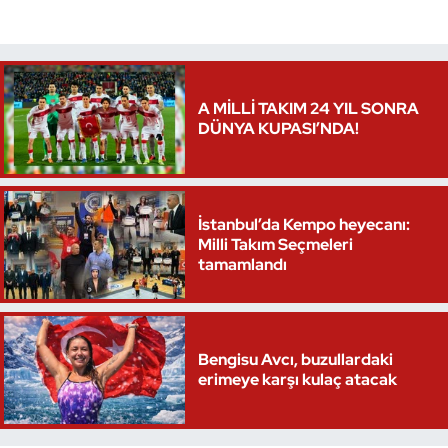
Triatlon
Voleybol
A MİLLİ TAKIM 24 YIL SONRA
DÜNYA KUPASI’NDA!
Vücut Geliştirme Fitness
Wushu Kungfu
İstanbul’da Kempo heyecanı:
Yelken
Milli Takım Seçmeleri
tamamlandı
Yüzme
Bengisu Avcı, buzullardaki
erimeye karşı kulaç atacak