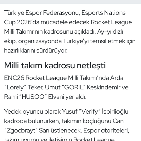
Türkiye Espor Federasyonu, Esports Nations
Dans Sporları
Cup 2026’da mücadele edecek Rocket League
Dövüş Sanatı
Milli Takımı’nın kadrosunu açıkladı. Ay-yıldızlı
ekip, organizasyonda Türkiye’yi temsil etmek için
E-Spor
hazırlıklarını sürdürüyor.
Eskrim
Milli takım kadrosu netleşti
ENC26 Rocket League Milli Takımı’nda Arda
Futbol
“Lorely” Teker, Umut “GORIL” Keskindemir ve
Futsal
Rami “HUSOO” Elvani yer aldı.
Yedek oyuncu olarak Yusuf “Verify” İspirlioğlu
Genel
kadroda bulunurken, takımın koçluğunu Can
Golf
“Zgocbrayt” Sarı üstlenecek. Espor otoriteleri,
takım uyumu ve iletişimin Rocket League