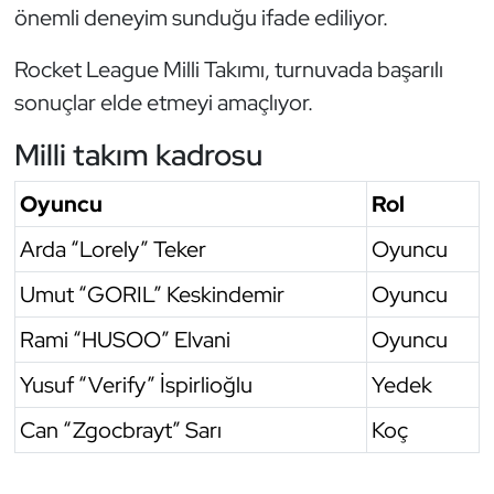
önemli deneyim sunduğu ifade ediliyor.
Oryantiring
Rocket League Milli Takımı, turnuvada başarılı
Özel Sporcular
sonuçlar elde etmeyi amaçlıyor.
Paralimpik
Milli takım kadrosu
Ragbi
Oyuncu
Rol
Arda “Lorely” Teker
Oyuncu
Satranç
Umut “GORIL” Keskindemir
Oyuncu
Su Topu
Rami “HUSOO” Elvani
Oyuncu
Sualtı Sporları
Yusuf “Verify” İspirlioğlu
Yedek
Tekvando
Can “Zgocbrayt” Sarı
Koç
Tenis