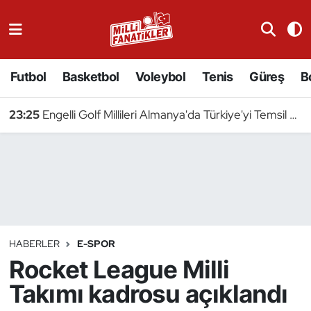
Atıcılık
Futbol
Basketbol
Voleybol
Tenis
Güreş
B
Atletizm
23:25
Engelli Golf Millileri Almanya'da Türkiye'yi Temsil Edecek
Badminton
Basketbol
Beyzbol
Bilardo
HABERLER
E-SPOR
Rocket League Milli
Binicilik
Takımı kadrosu açıklandı
Bisiklet