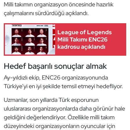
Milli takımın organizasyon öncesinde hazırlık
Kempo
çalışmalarını sürdürdüğü açıklandı.
Kick Boks
League of Legends
Kürek
Milli Takımı ENC26
kadrosu açıklandı
Masa Tenisi
Hedef başarılı sonuçlar almak
Modern Pentatlon
Ay-yıldızlı ekip, ENC26 organizasyonunda
Motor Sporları
Türkiye’yi en iyi şekilde temsil etmeyi hedefliyor.
Muay Thai
Uzmanlar, son yıllarda Türk esporunun
uluslararası organizasyonlarda daha görünür hale
Okçuluk
geldiğini değerlendiriyor. Özellikle milli takım
Optimist
düzeyindeki organizasyonların oyuncular için