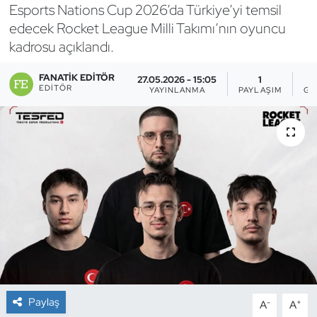
Esports Nations Cup 2026’da Türkiye’yi temsil
Bocce Bowling Dart
edecek Rocket League Milli Takımı’nın oyuncu
kadrosu açıklandı.
Boks
FANATIK EDITÖR
27.05.2026 - 15:05
1
EDITÖR
YAYINLANMA
PAYLAŞIM
GÖ
Briç
Buz Hokeyi
Buz Pateni
Çim Hokeyi
Cimnastik
Curling
Paylaş
-
+
A
A
Dağcılık