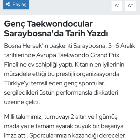
Paylaş
-
+
A
A
Dans Sporları
Genç Taekwondocular
Dövüş Sanatı
Saraybosna'da Tarih Yazdı
Bosna Hersek’in başkenti Saraybosna, 3–6 Aralık
E-Spor
tarihlerinde Avrupa Taekwondo Grand Prix
Eskrim
Finali’ne ev sahipliği yaptı. Kıtanın en iyilerinin
mücadele ettiği bu prestijli organizasyonda
Futbol
Türkiye’yi temsil eden genç sporcular,
sergiledikleri üstün performansla dikkatleri
Futsal
üzerine çekti.
Genel
Milli takımımız, turnuvayı 2 altın ve 1 gümüş
madalya ile tamamlayarak büyük bir başarıya
Golf
imza attı. Sporcularımızın kazandığı dereceler,