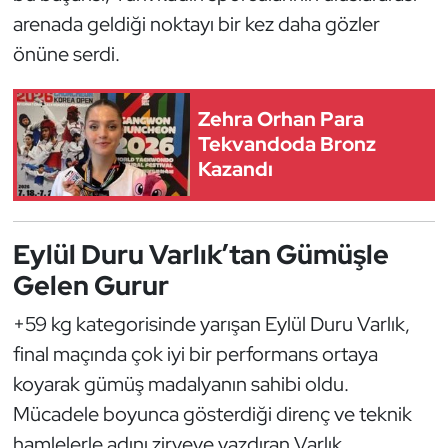
arenada geldiği noktayı bir kez daha gözler
Oryantiring
önüne serdi.
Özel Sporcular
Zehra Orhan Para
Paralimpik
Tekvandoda Bronz
Kazandı
Ragbi
Satranç
Eylül Duru Varlık’tan Gümüşle
Gelen Gurur
Su Topu
+59 kg kategorisinde yarışan Eylül Duru Varlık,
Sualtı Sporları
final maçında çok iyi bir performans ortaya
koyarak gümüş madalyanın sahibi oldu.
Tekvando
Mücadele boyunca gösterdiği direnç ve teknik
Tenis
hamlelerle adını zirveye yazdıran Varlık,