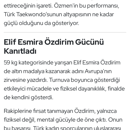
ettireceğinin işareti. Özmen'in bu performansı,
Kempo
Türk Taekwondo’sunun altyapısının ne kadar
Kick Boks
güçlü olduğunu da gösteriyor.
Kürek
Elif Esmira Özdirim Gücünü
Kanıtladı
Masa Tenisi
59 kg kategorisinde yarışan Elif Esmira Özdirim
Modern Pentatlon
de altın madalya kazanarak adını Avrupa'nın
zirvesine yazdırdı. Turnuva boyunca gösterdiği
Motor Sporları
etkileyici mücadele ve fiziksel dayanıklılık, finalde
Muay Thai
de kendini gösterdi.
Okçuluk
Rakiplerine fırsat tanımayan Özdirim, yalnızca
fiziksel değil, mental gücüyle de öne çıktı. Onun
Optimist
bu başarısı, Türk kadın sporcularının uluslararası