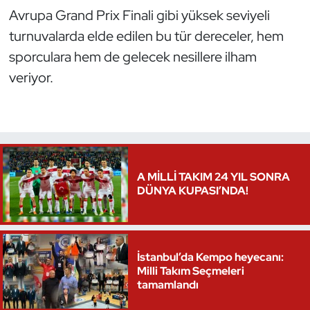
Avrupa Grand Prix Finali gibi yüksek seviyeli
turnuvalarda elde edilen bu tür dereceler, hem
sporculara hem de gelecek nesillere ilham
veriyor.
A MİLLİ TAKIM 24 YIL SONRA
DÜNYA KUPASI’NDA!
İstanbul’da Kempo heyecanı:
Milli Takım Seçmeleri
tamamlandı