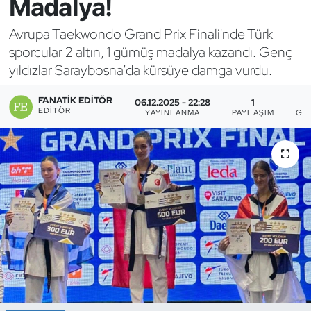
Madalya!
Bocce Bowling Dart
Avrupa Taekwondo Grand Prix Finali'nde Türk
sporcular 2 altın, 1 gümüş madalya kazandı. Genç
Boks
yıldızlar Saraybosna'da kürsüye damga vurdu.
Briç
FANATIK EDITÖR
06.12.2025 - 22:28
1
EDITÖR
YAYINLANMA
PAYLAŞIM
GÖ
Buz Hokeyi
Buz Pateni
Çim Hokeyi
Cimnastik
Curling
Dağcılık