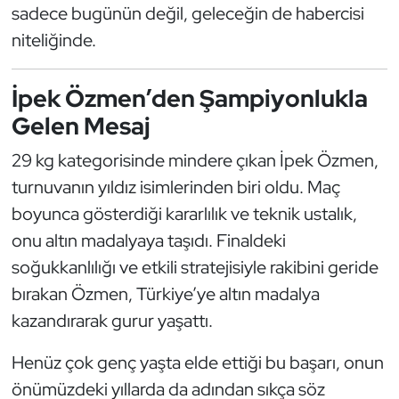
Güreş
sadece bugünün değil, geleceğin de habercisi
niteliğinde.
Halter
İpek Özmen’den Şampiyonlukla
Hava Sporları
Gelen Mesaj
Hentbol
29 kg kategorisinde mindere çıkan İpek Özmen,
turnuvanın yıldız isimlerinden biri oldu. Maç
İşitme Engelli Sporcular
boyunca gösterdiği kararlılık ve teknik ustalık,
Judo ve Kuraş
onu altın madalyaya taşıdı. Finaldeki
soğukkanlılığı ve etkili stratejisiyle rakibini geride
Kano ve Rafting
bırakan Özmen, Türkiye’ye altın madalya
kazandırarak gurur yaşattı.
Karate
Henüz çok genç yaşta elde ettiği bu başarı, onun
Kayak
önümüzdeki yıllarda da adından sıkça söz