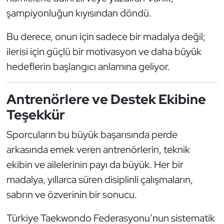
şampiyonluğun kıyısından döndü.
Triatlon
Bu derece, onun için sadece bir madalya değil;
Voleybol
ilerisi için güçlü bir motivasyon ve daha büyük
hedeflerin başlangıcı anlamına geliyor.
Vücut Geliştirme Fitness
Antrenörlere ve Destek Ekibine
Wushu Kungfu
Teşekkür
Yelken
Sporcuların bu büyük başarısında perde
Yüzme
arkasında emek veren antrenörlerin, teknik
ekibin ve ailelerinin payı da büyük. Her bir
madalya, yıllarca süren disiplinli çalışmaların,
sabrın ve özverinin bir sonucu.
Türkiye Taekwondo Federasyonu’nun sistematik