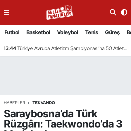
Atıcılık
Futbol
Basketbol
Voleybol
Tenis
Güreş
B
Atletizm
13:44
Türkiye Avrupa Atletizm Şampiyonası’na 50 Atletle Gidiyor
Badminton
Basketbol
Beyzbol
Bilardo
HABERLER
TEKVANDO
Saraybosna’da Türk
Binicilik
Rüzgârı: Taekwondo’da 3
Bisiklet