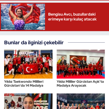
Bengisu Avcı, buzullardaki
erimeye karşı kulaç atacak
Bunlar da ilginizi çekebilir
Yıldız Taekwondo Millileri
Yıldız Milliler Gürcistan Açık'ta
Gürcistan'da 14 Madalya
Madalya Arayacak