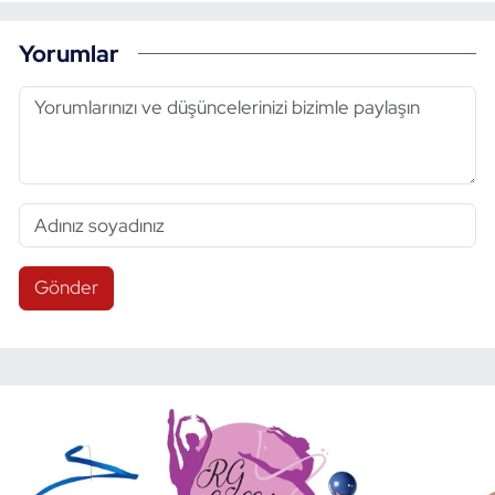
Yorumlar
Gönder