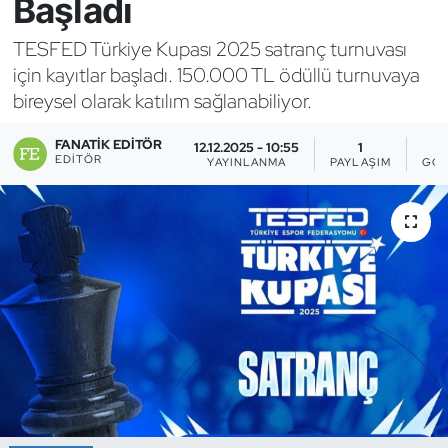
Başladı
Bocce Bowling Dart
TESFED Türkiye Kupası 2025 satranç turnuvası
için kayıtlar başladı. 150.000 TL ödüllü turnuvaya
Boks
bireysel olarak katılım sağlanabiliyor.
Briç
FANATIK EDITÖR
12.12.2025 - 10:55
1
EDITÖR
YAYINLANMA
PAYLAŞIM
GÖS
Buz Hokeyi
Buz Pateni
Çim Hokeyi
Cimnastik
Curling
Dağcılık