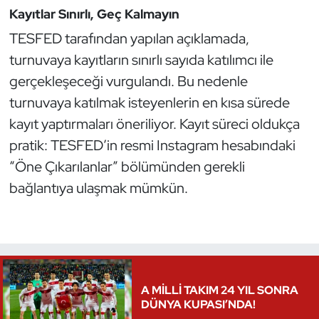
Kayıtlar Sınırlı, Geç Kalmayın
Oryantiring
TESFED tarafından yapılan açıklamada,
Özel Sporcular
turnuvaya kayıtların sınırlı sayıda katılımcı ile
gerçekleşeceği vurgulandı. Bu nedenle
Paralimpik
turnuvaya katılmak isteyenlerin en kısa sürede
kayıt yaptırmaları öneriliyor. Kayıt süreci oldukça
Ragbi
pratik: TESFED’in resmi Instagram hesabındaki
“Öne Çıkarılanlar” bölümünden gerekli
Satranç
bağlantıya ulaşmak mümkün.
Su Topu
Sualtı Sporları
Tekvando
A MİLLİ TAKIM 24 YIL SONRA
DÜNYA KUPASI’NDA!
Tenis