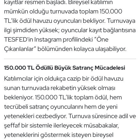
kayıtlar resmen başladı. Bireysel katılımın
Güreş
mümkün olduğu turnuvada toplam 150.000
Halter
TL’lik ödül havuzu oyuncuları bekliyor. Turnuvaya
ilgi şimdiden yüksek; oyuncular kayıt bağlantısına
Hava Sporları
TESFED'in Instagram profilindeki “Öne
Çıkarılanlar” bölümünden kolayca ulaşabiliyor.
Hentbol
İşitme Engelli Sporcular
150.000 TL Ödüllü Büyük Satranç Mücadelesi
Katılımcılar için oldukça cazip bir ödül havuzu
Judo ve Kuraş
sunan turnuvada rekabetin yüksek olması
bekleniyor. 150.000 TL’lik toplam ödül, hem
Kano ve Rafting
tecrübeli satranç oyuncularını hem de yeni
Karate
yetenekleri cezbediyor. Turnuva süresince adil ve
şeffaf bir sistemle ilerleyecek müsabakalar,
Kayak
yeteneklerini göstermek isteyen bireysel